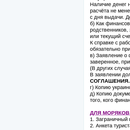
Наличие денег н
расчёта не мене
с дня выдачи. Д
б) Как финансов
родственников, 
или текущий сче
К справке с раб
обязательно при
в) Заявление о 
заверенное, при
(В других случа
В заявлении до
СОГЛАШЕНИЯ.
г) Копию украин
д) Копию докум
того, кого фина
ДЛЯ МОРЯКОВ
1. Заграничный 
2. Анкета турист