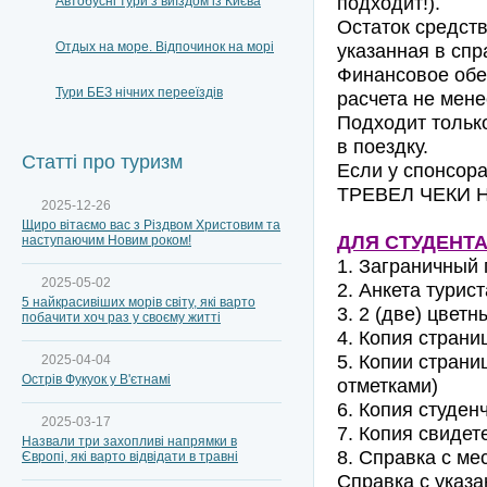
подходит!).
Автобусні тури з виїздом із Києва
Остаток средст
Отдых на море. Відпочинок на морі
указанная в спр
Финансовое обе
Тури БЕЗ нічних перееїздів
расчета не мене
Подходит только
в поездку.
Статті про туризм
Если у спонсор
ТРЕВЕЛ ЧЕКИ 
2025-12-26
Щиро вітаємо вас з Різдвом Христовим та
ДЛЯ СТУДЕНТА
наступаючим Новим роком!
1. Заграничный 
2025-05-02
2. Анкета турист
5 найкрасивіших морів світу, які варто
3. 2 (две) цвет
побачити хоч раз у своєму житті
4. Копия страни
5. Копии страни
2025-04-04
Острів Фукуок у В'єтнамі
отметками)
6. Копия студе
2025-03-17
7. Копия свидет
Назвали три захопливі напрямки в
8. Справка с ме
Європі, які варто відвідати в травні
Справка с указа