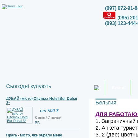
(097) 972-91-8
(095) 20
(093) 123-444-
Сьогодні купують
Країни
ДУБАЙ (місто) Citymax Hotel Bur Dubai
Бельгия
3*
от 500 $
ДЛЯ РАБОТАЮ
8 днів / 7 ночей
1. Заграничный 
BB
2. Анкета турист
3. 2 (две) цвет
Прага - місто, яке обрало мене