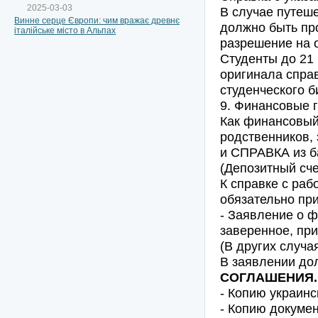
2025-03-03
В случае путеше
Винне серце Європи: чим вражає древнє
должно быть пр
італійське місто в Альпах
разрешение на о
Студенты до 21
оригинала спра
студенческого б
9. Финансовые 
Как финансовый 
родственников, 
и СПРАВКА из ба
(Депозитный сче
К справке с раб
обязательно при
- Заявление о ф
заверенное, при
(В других случа
В заявлении до
СОГЛАШЕНИЯ.
- Копию украинс
- Копию докуме