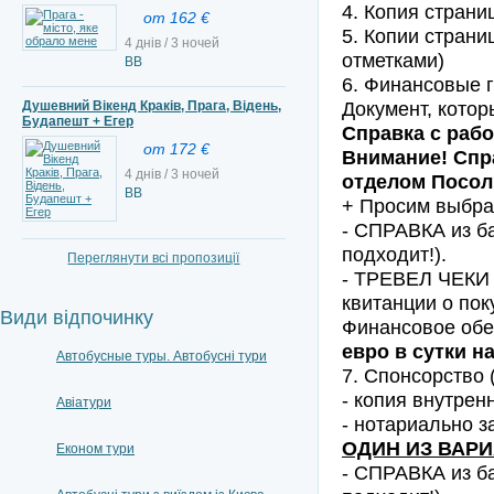
4. Копия страни
от 162 €
5. Копии страни
4 днів / 3 ночей
отметками)
ВВ
6. Финансовые 
Документ, котор
Душевний Вікенд Краків, Прага, Відень,
Будапешт + Егер
Справка с рабо
от 172 €
Внимание! Спр
4 днів / 3 ночей
отделом Посол
ВВ
+ Просим выбр
- СПРАВКА из ба
подходит!).
Переглянути всі пропозиції
- ТРЕВЕЛ ЧЕКИ 
квитанции о пок
Види відпочинку
Финансовое обе
евро в сутки н
Автобусные туры. Автобусні тури
7. Спонсорство 
- копия внутрен
Авіатури
- нотариально з
ОДИН ИЗ ВАРИ
Економ тури
- СПРАВКА из ба