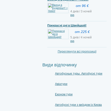
от 96 €
4 днів / 3 ночей
ВВ
Прекрасні дні в Швейцарії!
от 225 €
5 днів / 4 ночей
BB
Переглянути всі пропозиції
Види відпочинку
Автобусные туры. Автобусні тури
Авіатури
Економ тури
Автобусні тури з виїздом із Києва