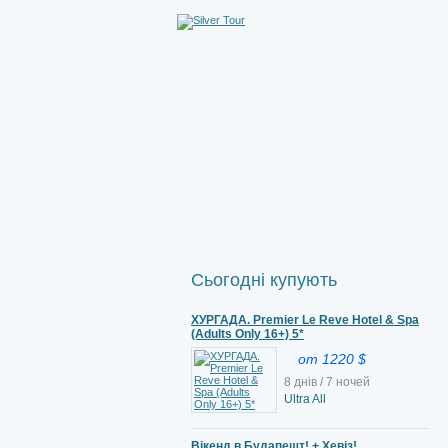
Сьогодні купують
ХУРГАДА. Premier Le Reve Hotel & Spa
(Adults Only 16+) 5*
от 1220 $
8 днів / 7 ночей
Ultra All
Вікенд в Будапешт! + Хевіз!