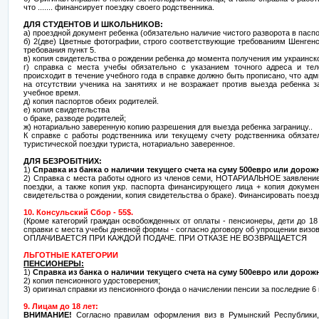
что ....... финансирует поездку своего родственника.
ДЛЯ СТУДЕНТОВ И ШКОЛЬНИКОВ:
а) проездной документ ребенка (обязательно наличие чистого разворота в паспо
б) 2(две) Цветные фотографии, строго соответствующие требованиям Шенгенс
требования пункт 5.
в) копия свидетельства о рождении ребенка до момента получения им украинско
г) справка с места учебы обязательно с указанием точного адреса и те
происходит в течение учебного года в справке должно быть прописано, что ад
на отсутствии ученика на занятиях и не возражает против выезда ребенка з
учебное время.
д) копия паспортов обеих родителей.
е) копия свидетельства
о браке, разводе родителей;
ж) нотариально заверенную копию разрешения для выезда ребенка заграницу..
К справке с работы родственника или текущему счету родственника обязате
туристической поездки туриста, нотариально заверенное.
ДЛЯ БЕЗРОБІТНИХ:
1)
Справка из банка о наличии текущего счета на суму 500евро или дорожн
2) Справка с места работы одного из членов семи, НОТАРИАЛЬНОЕ заявление
поездки, а также копия укр. паспорта финансирующего лица + копия докуме
свидетельства о рождении, копия свидетельства о браке). Финансировать поезд
10. Консульский Сбор - 55$.
(Кроме категорий граждан освобожденных от оплаты - пенсионеры, дети до 18 
справки с места учебы дневной формы - согласно договору об упрощении визов
ОПЛАЧИВАЕТСЯ ПРИ КАЖДОЙ ПОДАЧЕ. ПРИ ОТКАЗЕ НЕ ВОЗВРАЩАЕТСЯ
ЛЬГОТНЫЕ КАТЕГОРИИ
ПЕНСИОНЕРЫ:
1)
Справка из банка о наличии текущего счета на суму 500евро или дорожн
2) копия пенсионного удостоверения;
3) оригинал справки из пенсионного фонда о начислении пенсии за последние 6
9. Лицам до 18 лет:
ВНИМАНИЕ!
Согласно правилам оформления виз в Румынский Республики, 