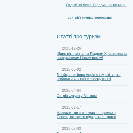
Отдых на море. Відпочинок на морі
Тури БЕЗ нічних перееїздів
Статті про туризм
2025-12-26
Щиро вітаємо вас з Різдвом Христовим та
наступаючим Новим роком!
2025-05-02
5 найкрасивіших морів світу, які варто
побачити хоч раз у своєму житті
2025-04-04
Острів Фукуок у В'єтнамі
2025-03-17
Назвали три захопливі напрямки в
Європі, які варто відвідати в травні
2025-03-03