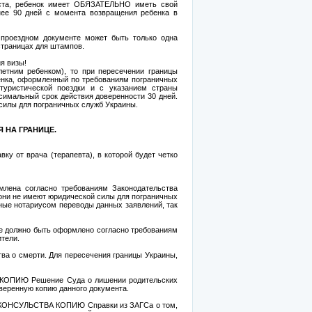
аста, ребенок имеет ОБЯЗАТЕЛЬНО иметь свой
нее 90 дней с момента возвращения ребенка в
роездном документе может быть только одна
страницах для штампов.
я визы!
летним ребенком), то при пересечении границы
ка, оформленный по требованиям пограничных
уристической поездки и с указанием страны
симальный срок действия доверенности 30 дней.
силы для пограничных служб Украины.
 НА ГРАНИЦЕ.
ку от врача (терапевта), в которой будет четко
млена согласно требованиям Законодательства
 они не имеют юридической силы для пограничных
ные нотариусом переводы данных заявлений, так
ие должно быть оформлено согласно требованиям
ители.
а о смерти. Для пересечения границы Украины,
о КОПИЮ Решение Суда о лишении родительских
веренную копию данного документа.
для КОНСУЛЬСТВА КОПИЮ Справки из ЗАГСа о том,