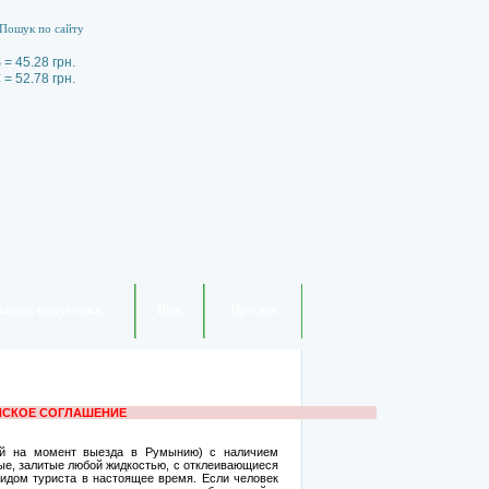
 = 45.28 грн.
 = 52.78 грн.
ошук попутчика
Візи
Про нас
НСКОЕ СОГЛАШЕНИЕ
 на момент выезда в Румынию) с наличием
ые, залитые любой жидкостью, с отклеивающиеся
идом туриста в настоящее время. Если человек