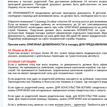
вписаны в паспорт родителей. При достижении ребенком 14 летнего возр
проездной документ. Проездной документ должен быть действителен не ме
Украину после окончания тура.
НЕ ПРИНИМАЮТСЯ продолжены детские проездные документы. В детском п
свободная страница для вклеивания визы, но должно быть свободное место на 
Обратите внимание!! Страница Особые отметки НЕ используется для вклеивани
Если на момент поездки ребенку не исполнилось до 18 лет (несовершенно
ОБЯЗАТЕЛЬНО необходимо иметь при себе ОРИГИНАЛ доверенности на ребен
служб Украины. Поручение должно быть выписано КОНКРЕТНО на срок т
путешествия. Каждая поездка требует оформления отдельного поручения. Мак
Доверенность, оформленная на срок действия 360 дней НЕ имеет юридической 
Подробная информация на сайте пограничной службы Украины.
Просим взять ОРИГИНАЛ ДОВЕРЕННОСТИ в поездку ДЛЯ ПРЕДЪЯВЛЕНИЯ
10. Лицам за 80 лет:
Туристам возраст которых более 80 лет, нужно представить медицинскую справ
указано, разрешение о длительных переездах на туристическом автобусе.
ОСОБЫЕ СИТУАЦИИ:
Если у ребенка отец или мать моряка, то доверенность должна быть офор
Украины. Не принимаются заявления, подписанные капитаном корабля, так как
служб. Не принимаются Заявления, подписанные капитаном корабля и заверен
как они не имеют юридической силы для пограничных служб.
Если родители или один из родителей ребенка находятся за рубежом, поручен
Законодательства Украины в Консульстве Украины в стране, где находятся род
Если один из родителей умер, нужно: ДЛЯ КОНСУЛЬСТВА КОПИЮ свидетельств
нужно ОРИГИНАЛ или нотариально заверенную копию свидетельства о смерти.
Если один из родителей лишен родительских прав, для КОНСУЛЬСТВА нужн
прав. Для пересечения границы Украины, нужно ОРИГИНАЛ или нотариально за
Если у ребенка отец записан со слов матери (мать - одиночка). Требуется 