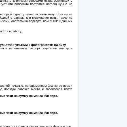
ндинка с длинными волосами стала брюнеткой с
 густыми волосами постригся наголо) нужно на
который туристу нужно вклеить визу. Просим не
бодной страницы для вклеивания визы, также не
 визами. Достаточно передать нам КОПИИ данных
ся в работу.
ульства Румынии к фотографиям на визу.
на в заграничный паспорт родителей, или дети
нальной печатью, на фирменном бланке со всеми
од поездки рабочее место и заработная плата
ые чеки на сумму не менее 500 евро.
ые чеки на сумму не менее 500 евро.
ы одного из членов семьи, где есть фраза о том,