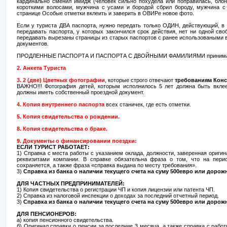
кардинально сменил имидж (человек сильно похудела или поправилась, бло
короткими волосами, мужчина с усами и бородой сбрил бороду, мужчина с
странице Особые отметки вклеить и заверить в ОВИРе новое фото.
Если у туриста ДВА паспорта, нужно передать только ОДИН, действующий, в 
передавать паспорта, у которых закончился срок действия, нет ни одной сво
передавать вырезаны страницы из старых паспортов с ранее использоваными
документов.
ПРОДЛЕННЫЕ ПАСПОРТА И ПАСПОРТА С ДВОЙНЫМИ ФАМИЛИЯМИ принимают
2.
Анкета Туриста
3.
2 (две) Цветных фотографии
,
которые строго отвечают
требованиям Конс
ВАЖНО!!! Фотография детей, которым исполнилось 5 лет должна быть вклее
должны иметь собственный проездной документ.
4. Копия внутреннего паспорта
всех станичек, где есть отметки
.
5. Копия свидетельства о рождении.
8. Копия свидетельства о браке.
9. Документы о финансировании поездки:
ЕСЛИ ТУРИСТ РАБОТАЕТ:
1) Справка с места работы с указанием оклада, должности, заверенная ориги
реквизитами компании. В справке обязательна фраза о том, что на пери
сохраняется, а также фраза «справка выдана по месту требования».
3)
Справка из банка о наличии текущего счета на суму 500евро или дорожн
ДЛЯ ЧАСТНЫХ ПРЕДПРИНИМАТЕЛЕЙ:
1) Копия свидетельства о регистрации ЧП и копия лицензии или патента ЧП.
2) Справка из налоговой инспекции о доходах за последний отчетный период.
3)
Справка из банка о наличии текущего счета на суму 500евро или дорожн
ДЛЯ ПЕНСИОНЕРОВ:
а) копия пенсионного свидетельства.
б) Оригинал справки о пенсии за последние 3 месяца, а также справка с работ