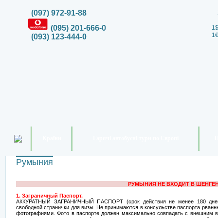
(097) 972-91-88
(095) 201-666-0
1$
1€
(093) 123-444-0
Країни
Гарячі автобусні тури по Європі
П
Румыния
РУМЫНИЯ НЕ ВХОДИТ В ШЕНГЕ
1. Заграничный Паспорт.
АККУРАТНЫЙ ЗАГРАНИЧНЫЙ ПАСПОРТ (срок действия не менее 180 дней
свободной странички для визы. Не принимаются в консульстве паспорта рванн
фотографиями. Фото в паспорте должен максимально совпадать с внешним в