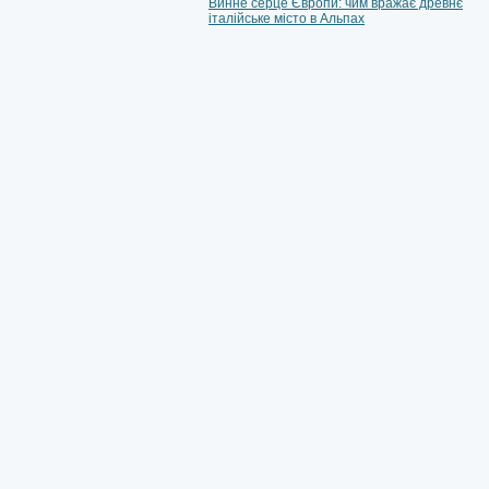
Винне серце Європи: чим вражає древнє
італійське місто в Альпах