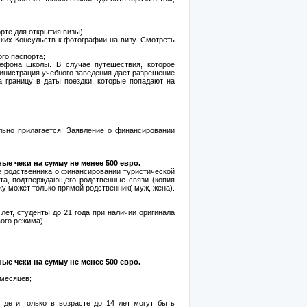
рте для открытия визы);
ких Консульств к фотографии на визу. Смотреть
го паспорта;
лефона школы. В случае путешествия, которое
министрация учебного заведения дает разрешение
а границу в даты поездки, которые попадают на
льно прилагается: Заявление о финансировании
ые чеки на сумму не менее 500 евро.
 родственника о финансировании туристической
нта, подтверждающего родственные связи (копия
ку может только прямой родственник( муж, жена).
лет, студенты до 21 года при наличии оригинала
ого режима).
ые чеки на сумму не менее 500 евро.
 месяцев;
дети только в возрасте до 14 лет могут быть