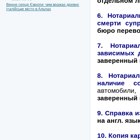
отдельном л
Винне серце Європи: чим вражає древнє
італійське місто в Альпах
6. Нотариал
смерти супр
бюро перево
7. Нотари
зависимых 
заверенный 
8. Нотариа
наличие со
автомобили
заверенный 
9. Справка и
на англ. яз
10. Копия ка