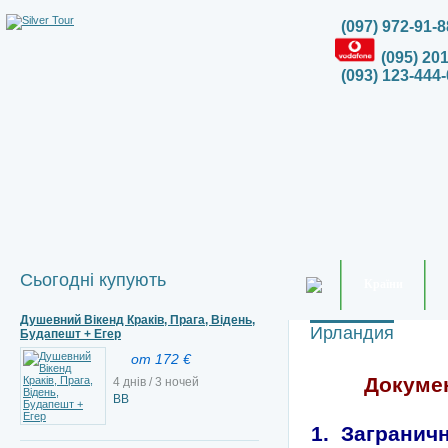
(097) 972-91-8
(095) 20
(093) 123-444-
Сьогодні купують
Країни
Душевний Вікенд Краків, Прага, Відень,
Ирландия
Будапешт + Егер
от 172 €
Докумен
4 днів / 3 ночей
ВВ
1. Загранич