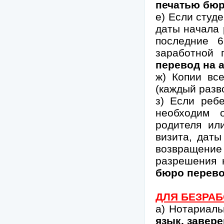
печатью бюр
е) Если студ
даты начала 
последние 
заработной 
перевод на 
ж) Копии вс
(каждый разв
з) Если реб
необходим о
родителя ил
визита, даты
возвращение 
разрешения
бюро перево
ДЛЯ БЕЗРАБ
а) Нотариаль
язык, завер