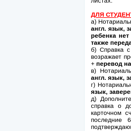
листах.
ДЛЯ СТУДЕН
а) Нотариаль
англ. язык,
ребенка нет
также перед
б) Справка с
возражает пр
+
перевод на
в) Нотариал
англ. язык,
г) Нотариаль
язык, завер
д) Дополнит
справка о д
карточном с
последние 6
подтверждаю