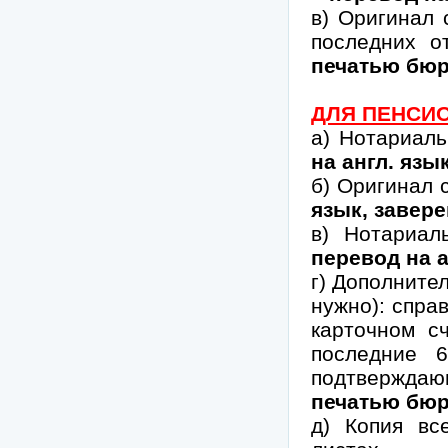
в) Оригинал 
последних 
печатью бюр
ДЛЯ ПЕНСИ
а) Нотариаль
на англ. яз
б) Оригинал 
язык, завер
в) Нотариал
перевод на 
г) Дополните
нужно): справ
карточном с
последние 6
подтверждаю
печатью бюр
д) Копия вс