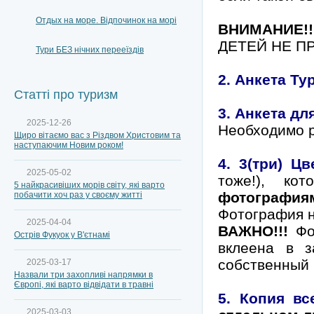
Отдых на море. Відпочинок на морі
ВНИМАНИЕ!!
ДЕТЕЙ НЕ П
Тури БЕЗ нічних перееїздів
2.
Анкета Ту
Статті про туризм
3.
Анкета дл
2025-12-26
Необходимо р
Щиро вітаємо вас з Різдвом Христовим та
наступаючим Новим роком!
4. 3(три) Ц
2025-05-02
тоже!), ко
5 найкрасивіших морів світу, які варто
фотография
побачити хоч раз у своєму житті
Фотография н
2025-04-04
ВАЖНО!!!
Фот
Острів Фукуок у В'єтнамі
вклеена в з
собственный 
2025-03-17
Назвали три захопливі напрямки в
Європі, які варто відвідати в травні
5. Копия вс
2025-03-03