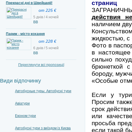
страниц
Прекрасні дні в Швейцарії!
ЗАГРАНИЧ
от 225 €
действия н
5 днів / 4 ночей
BB
наличием дву
Консульств
Париж - місто кохання
жидкостью, 
от 228 €
Фото в паспо
6 днів / 5 ночей
в настоящее
ВВ
сильно поху
Переглянути всі пропозиції
брюнеткой с
бороду, мужч
«Особые отме
Види відпочинку
Автобусные туры. Автобусні тури
Если у тур
Просим также
Авіатури
срок действи
или качеств
Економ тури
просьба пред
Автобусні тури з виїздом із Києва
если такой б