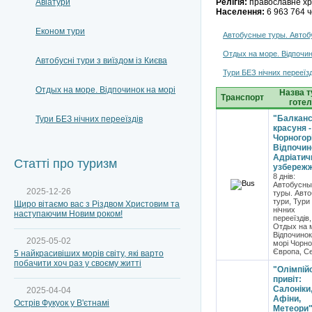
Авіатури
Релігія:
православне х
Населення:
6 963 764 ч
Економ тури
Автобусные туры. Автобу
Отдых на море. Відпочино
Автобусні тури з виїздом із Києва
Тури БЕЗ нічних перееїзд
Отдых на море. Відпочинок на морі
Назва т
Транспорт
готел
"Балканс
Тури БЕЗ нічних перееїздів
красуня -
Чорногор
Відпочин
Адріатич
Статті про туризм
узбережжі
8 днів:
Автобусны
2025-12-26
туры. Авто
тури, Тури
Щиро вітаємо вас з Різдвом Христовим та
нічних
наступаючим Новим роком!
перееїздів,
Отдых на 
Відпочинок
2025-05-02
морі Чорно
Європа, Се
5 найкрасивіших морів світу, які варто
побачити хоч раз у своєму житті
"Олімпій
привіт:
Салоніки
2025-04-04
Афіни,
Острів Фукуок у В'єтнамі
Метеори