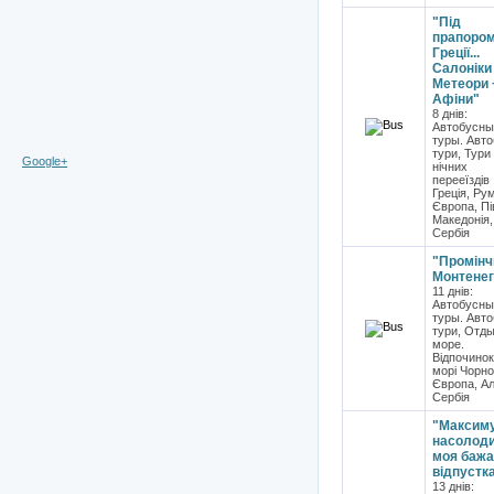
"Під
прапоро
Греції...
Салоніки
Метеори 
Афіни"
8 днів:
Автобусны
туры. Авто
тури, Тури
Google+
нічних
перееїздів
Греція, Рум
Європа, Пі
Македонія,
Сербія
"Промінч
Монтенег
11 днів:
Автобусны
туры. Авто
тури, Отды
море.
Відпочинок
морі Чорно
Європа, Ал
Сербія
"Максим
насолоди
моя бажа
відпустка
13 днів: