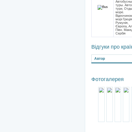
Автобусны
туры. Авто
тури, Отды
море.
Відпочинок
морі Греція
Румунія,
Європа, Ал
Півн. Маке
Сербія
Відгуки про краї
Автор
Фотогалерея