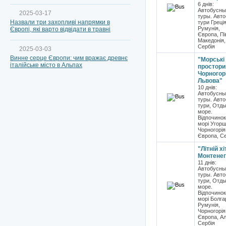
6 днів:
Автобусны
2025-03-17
туры. Авто
Назвали три захопливі напрямки в
тури Греція
Румунія,
Європі, які варто відвідати в травні
Європа, Пі
Македонія,
Сербія
2025-03-03
Винне серце Європи: чим вражає древнє
"Морські
італійське місто в Альпах
простори
Чорногорі
Львова"
10 днів:
Автобусны
туры. Авто
тури, Отды
море.
Відпочинок
морі Угорщ
Чорногорія
Європа, Се
"Літній хі
Монтенег
11 днів:
Автобусны
туры. Авто
тури, Отды
море.
Відпочинок
морі Болгар
Румунія,
Чорногорія
Європа, Ал
Сербія