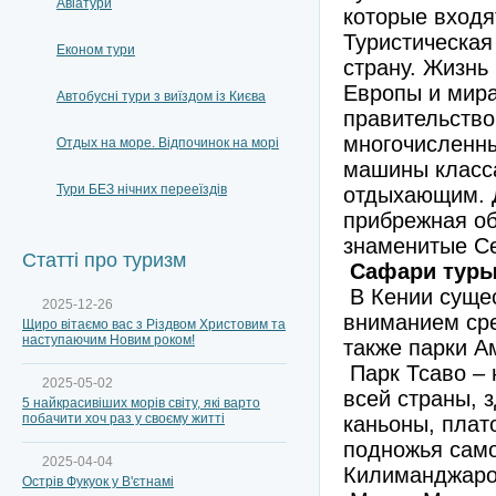
Авіатури
которые входя
Туристическая 
Економ тури
страну. Жизнь
Европы и мира
Автобусні тури з виїздом із Києва
правительство
многочисленны
Отдых на море. Відпочинок на морі
машины класса
Тури БЕЗ нічних перееїздів
отдыхающим. 
прибрежная об
знаменитые Се
Статті про туризм
Сафари тур
В Кении суще
2025-12-26
вниманием сре
Щиро вітаємо вас з Різдвом Христовим та
наступаючим Новим роком!
также парки А
Парк Тсаво – 
2025-05-02
всей страны, 
5 найкрасивіших морів світу, які варто
побачити хоч раз у своєму житті
каньоны, плато
подножья само
2025-04-04
Килиманджаро
Острів Фукуок у В'єтнамі