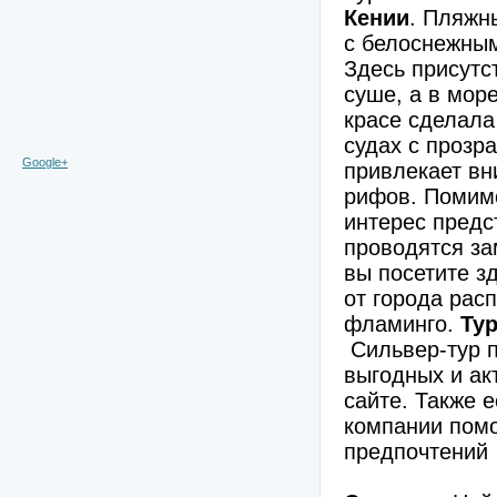
Кении
. Пляжн
с белоснежным
Здесь присутс
суше, а в мор
красе сделала
судах с прозр
Google+
привлекает вн
рифов. Помимо
интерес предс
проводятся за
вы посетите з
от города рас
фламинго.
Ту
Сильвер-тур п
выгодных и ак
сайте. Также е
компании помо
предпочтений