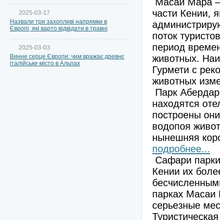
Масаи Мара – 
части Кении, 
2025-03-17
Назвали три захопливі напрямки в
администриру
Європі, які варто відвідати в травні
поток туристо
период време
2025-03-03
Винне серце Європи: чим вражає древнє
животных. Наи
італійське місто в Альпах
Гурмети с рек
животных изме
Парк Абердаре
находятся отел
построены они
водопоя живот
нынешняя кор
подробнее...
Сафари парки 
Кении их боле
бесчисленными
парках Масаи 
серьезные мес
Туристическая 