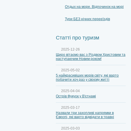
Отдых на море. Відпочинок на морі
Тури БЕЗ нічних перееїздів
Статті про туризм
2025-12-26
Щиро вітаємо вас з Різдвом Христовим та
наступаючим Новим роком!
2025-05-02
5 найкрасивіших морів світу, які варто
побачити хоч раз у своєму житті
2025-04-04
Острів Фукуок у В'єтнамі
2025-03-17
Назвали три захопливі напрямки в
Європі, які варто відвідати в травні
2025-03-03