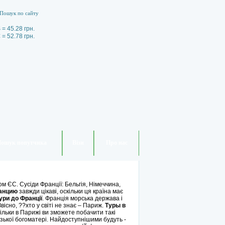
 = 45.28 грн.
 = 52.78 грн.
ошук попутчика
Візи
Про нас
м ЄС. Сусіди Франції: Бельгія, Німеччина,
ранцию
завжди цікаві, оскільки ця країна має
ури до Франції
. Франція морська держава і
сно, ??хто у світі не знає – Париж.
Туры в
ільки в Парижі ви зможете побачити такі
зької богоматері. Найдоступнішими будуть -