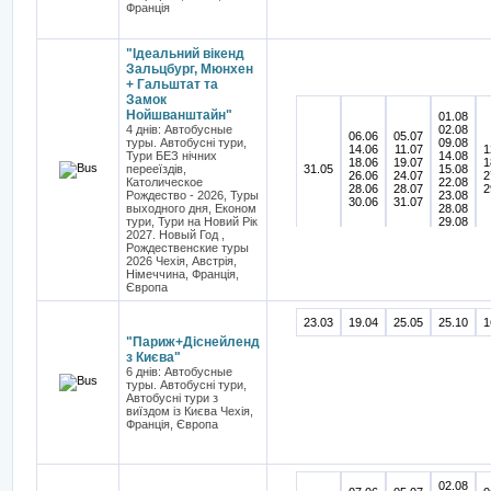
Франція
"Ідеальний вікенд
Зальцбург, Мюнхен
+ Гальштат та
Замок
Нойшванштайн"
01.08
4 днів: Автобусные
02.08
06.06
05.07
туры. Автобусні тури,
09.08
14.06
11.07
1
Тури БЕЗ нічних
14.08
18.06
19.07
1
перееїздів,
31.05
15.08
26.06
24.07
2
Католическое
22.08
28.06
28.07
2
Рождество - 2026, Туры
23.08
30.06
31.07
выходного дня, Економ
28.08
тури, Тури на Новий Рік
29.08
2027. Новый Год ,
Рождественские туры
2026 Чехія, Австрія,
Німеччина, Франція,
Європа
23.03
19.04
25.05
25.10
1
"Париж+Діснейленд
з Києва"
6 днів: Автобусные
туры. Автобусні тури,
Автобусні тури з
виїздом із Києва Чехія,
Франція, Європа
02.08