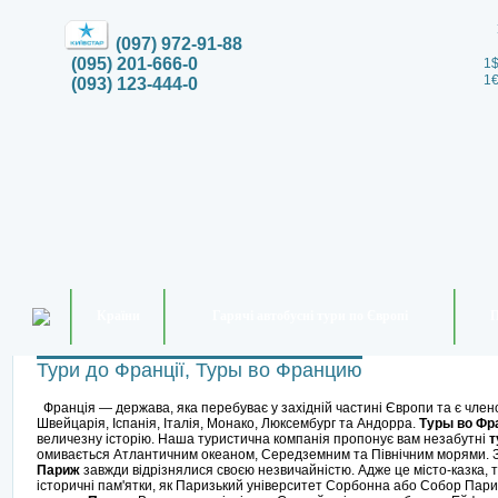
(097) 972-91-88
(095) 201-666-0
1$
1€
(093) 123-444-0
Країни
Гарячі автобусні тури по Європі
П
Тури до Франції, Туры во Францию
Франція — держава, яка перебуває у західній частині Європи та є члено
Швейцарія, Іспанія, Італія, Монако, Люксембург та Андорра.
Туры во Ф
величезну історію. Наша туристична компанія пропонує вам незабутні
т
омивається Атлантичним океаном, Середземним та Північним морями. Зві
Париж
завжди відрізнялися своєю незвичайністю. Адже це місто-казка, т
історичні пам'ятки, як Паризький університет Сорбонна або Собор Пари