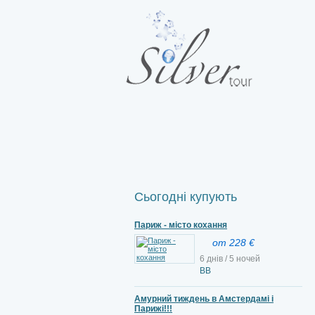
Сьогодні купують
Париж - місто кохання
от 228 €
6 днів / 5 ночей
ВВ
Амурний тиждень в Амстердамі і
Парижі!!!