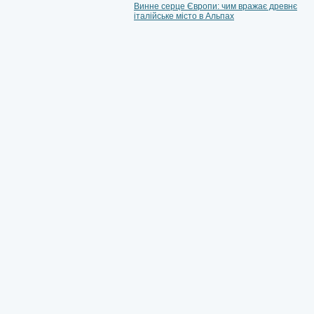
Винне серце Європи: чим вражає древнє
італійське місто в Альпах