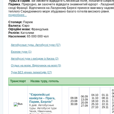
туры в Париж
. Ви зможете відвідати Єлисейські поля, побачити Ейфе
Парижа
. Природно, ви захочете відвідати знаменитий курорт - Лазурни
сході Франції. Відпочинок на Лазурному Березі принесе вам масу задовол
теплого Середземного моря збудовано багато готелів високого рівня.
подробнее...
Столиця:
Париж
Валюта:
Євро
Офіційні мови:
Французька
Релігія:
Католики
Населення:
65 000 000 чол
Автобусные туры. Автобусні тури (57)
Економ тури (1)
Автобусні тури з виїздом із Києва (2)
Отдых на море. Відпочинок на морі (5)
Тури БЕЗ нічних перееїздів (27)
Транспорт
Назва туру, готель
0
0
"Європейські
04.10
01.11
06.09
0
канікули – Прага,
09.08
11.10
08.11
13.09
1
23.08
18.10
15.11
Париж, Берлін"
20.09
1
30.08
25.10
22.11
6 днів: Автобусные
27.09
2
27.10
29.11
туры. Автобусні тури
2
Чехія, Німеччина,
2