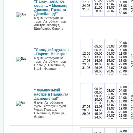
07.06
05.07
0
"Париж, запалює
17.05
09.08
14.06
12.07
1
серця… + Мюнхен,
24.05
16.08
21.06
19.07
2
31.05
23.08
Дрезден, Прага та
28.06
26.07
2
30.08
Діснейленд!"
6 днів: Автобусные
туры. Автобусні тури
Австрія, Франція,
Швейцарія, Європа
02.08
05.06
03.07
04.08
"Солодкий круасан
06.06
05.07
09.08
12.05
09.06
08.07
11.08
- Париж+ Венеція "
1
15.05
13.06
11.07
14.08
6 днів: Автобусные
1
17.05
14.06
15.07
15.08
туры. Автобусні тури
2
29.05
18.06
18.07
22.08
Польща, Німеччина,
2
31.05
26.06
24.07
23.08
Італія, Франція
28.06
28.07
25.08
30.06
31.07
28.08
29.08
02.08
06.06
" Французький
05.07
04.08
08.06
настрій в Парижі та
06.07
09.08
09.06
0
08.07
14.08
Діснейленді!"
10.06
1
15.07
15.08
6 днів: Автобусные
11.06
1
18.07
17.08
туры. Автобусні тури
27.05
13.06
1
19.07
19.08
Чехія, Польща,
28.05
14.06
1
20.07
22.08
Німеччина, Франція,
29.05
15.06
2
24.07
23.08
Європа
24.06
2
28.07
24.08
26.06
2
29.07
25.08
27.06
2
30.07
27.08
28.06
31.07
28.08
02.08
30.06