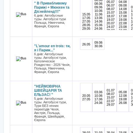
06.06
29.08
05.07
04.08
" В Привабливому
08.06
06.07
09.08
Парижі + Мюнхен та
09.06
0
08.07
14.08
10.06
1
Діснейленд!!!"
15.07
15.08
15.05
11.06
1
6 днів: Автобусные
18.07
17.08
17.05
13.06
1
туры. Автобусні тури
19.07
19.08
27.05
14.06
1
Польща, Німеччина,
20.07
22.08
28.05
15.06
2
Франція, Європа
24.07
23.08
29.05
24.06
2
28.07
24.08
26.06
2
29.07
25.08
27.06
2
30.07
27.08
28.06
31.07
28.08
09.06
30.06
26.05
29.08
"L'amour en trois: ти,
30.06
я і Париж..."
6 днів: Автобусные
туры. Автобусні тури,
Католическое
Рождество - 2026 Чехія,
Польща, Німеччина,
Франція, Європа
"НЕЙМОВІРНА
ШВЕЙЦАРІЯ ТА
01.07
0
03.06
05.08
08.07
0
ЕЛЬЗАС! "
20.05
10.06
12.08
15.07
1
5 днів: Автобусные
27.05
17.06
19.08
22.07
2
туры. Автобусні тури,
24.06
26.08
29.07
3
Тури БЕЗ нічних
перееїздів Чехія,
Австрія, Польща,
Франція, Швейцарія,
Європа
28.02
21.03
25.04
23.05
2