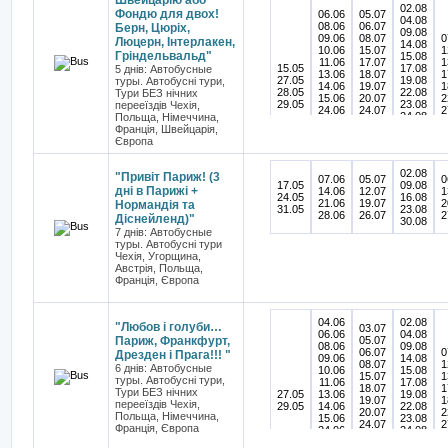
Швейцарію або
02.08
Фондю для двох!
06.06
05.07
04.08
08.06
06.07
Берн, Цюріх,
09.08
09.06
08.07
0
Люцерн, Інтерлакен,
14.08
10.06
15.07
1
Гріндельвальд"
15.08
11.06
17.07
1
15.05
17.08
5 днів: Автобусные
13.06
18.07
1
27.05
19.08
туры. Автобусні тури,
14.06
19.07
1
28.05
22.08
Тури БЕЗ нічних
15.06
20.07
2
29.05
23.08
перееїздів Чехія,
24.06
24.07
2
24.08
Польща, Німеччина,
26.06
28.07
2
25.08
Франція, Швейцарія,
27.06
29.07
2
27.08
Європа
28.06
30.07
28.08
30.06
31.07
29.08
02.08
"Привіт Париж! (3
07.06
05.07
0
17.05
09.08
дні в Парижі +
14.06
12.07
1
24.05
16.08
21.06
19.07
2
Нормандія та
31.05
23.08
28.06
26.07
2
Діснейленд)"
30.08
7 днів: Автобусные
туры. Автобусні тури
Чехія, Угорщина,
Австрія, Польща,
Франція, Європа
04.06
02.08
"Любов і голуби…
03.07
06.06
04.08
Париж, Франкфурт,
05.07
08.06
09.08
06.07
0
Дрезден і Прага!!! "
09.06
14.08
08.07
1
6 днів: Автобусные
10.06
15.08
15.07
1
туры. Автобусні тури,
11.06
17.08
18.07
1
Тури БЕЗ нічних
27.05
13.06
19.08
19.07
1
перееїздів Чехія,
29.05
14.06
22.08
20.07
2
Польща, Німеччина,
15.06
23.08
24.07
2
Франція, Європа
24.06
24.08
28.07
2
26.06
25.08