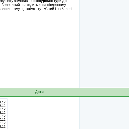
леву вежу замовивши
екскурсійні тури до
й Берег, який знаходиться на південному
ення, тому що клімат тут м'який і на березі
Дати
1.12
6.12
8.12
3.12
5.12
0.12
2.12
9.12