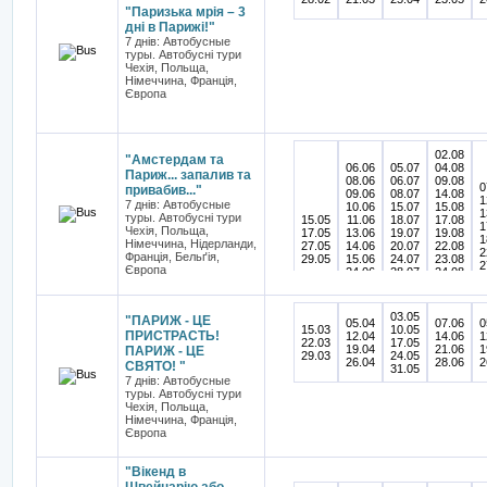
"Паризька мрія – 3
дні в Парижі!"
7 днів: Автобусные
туры. Автобусні тури
Чехія, Польща,
Німеччина, Франція,
Європа
02.08
"Амстердам та
06.06
05.07
04.08
Париж... запалив та
08.06
06.07
09.08
0
привабив..."
09.06
08.07
14.08
1
7 днів: Автобусные
10.06
15.07
15.08
1
туры. Автобусні тури
15.05
11.06
18.07
17.08
1
Чехія, Польща,
17.05
13.06
19.07
19.08
1
Німеччина, Нідерланди,
27.05
14.06
20.07
22.08
2
Франція, Бельґія,
29.05
15.06
24.07
23.08
2
Європа
24.06
28.07
24.08
2
26.06
29.07
25.08
2
28.06
30.07
27.08
30.06
31.07
28.08
03.05
"ПАРИЖ - ЦЕ
05.04
07.06
0
29.08
15.03
10.05
ПРИСТРАСТЬ!
12.04
14.06
1
22.03
17.05
19.04
21.06
1
ПАРИЖ - ЦЕ
29.03
24.05
26.04
28.06
2
СВЯТО! "
31.05
7 днів: Автобусные
туры. Автобусні тури
Чехія, Польща,
Німеччина, Франція,
Європа
"Вікенд в