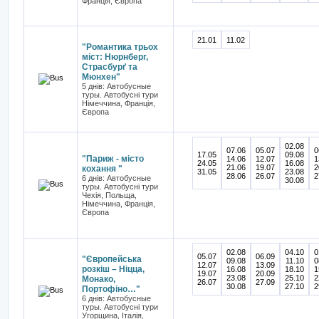
Франція, Європа
21.01
11.02
"Романтика трьох
міст: Нюрнберг,
Страсбурґ та
Мюнхен"
5 днів: Автобусные
туры. Автобусні тури
Німеччина, Франція,
Європа
02.08
07.06
05.07
0
17.05
09.08
"Париж - місто
14.06
12.07
1
24.05
16.08
21.06
19.07
2
кохання "
31.05
23.08
28.06
26.07
2
6 днів: Автобусные
30.08
туры. Автобусні тури
Чехія, Польща,
Німеччина, Франція,
Європа
02.08
04.10
0
05.07
06.09
"Європейська
09.08
11.10
0
12.07
13.09
розкіш – Ніцца,
16.08
18.10
1
19.07
20.09
23.08
25.10
2
Монако,
26.07
27.09
30.08
27.10
2
Портофіно…"
6 днів: Автобусные
туры. Автобусні тури
Угорщина, Італія,