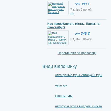
от 380 €
7 днів / 6 ночей
ВВ
Нас приваблюють міста... Париж та
Люксембург
от 345 €
6 днів / 5 ночей
Переглянути всі пропозиції
Види відпочинку
Автобусные туры. Автобусні тури
Авіатури
Економ тури
Автобусні тури з виїздом із Києва