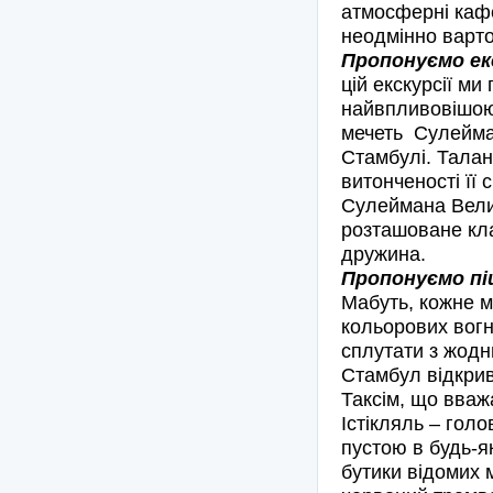
атмосферні кафе 
неодмінно варто
Пропонуємо екс
цій екскурсії ми
найвпливовішою 
мечеть Сулейман
Стамбулі. Талан
витонченості її 
Сулеймана Велик
розташоване кл
дружина.
Пропонуємо пі
Мабуть, кожне мі
кольорових вогн
сплутати з жодн
Стамбул відкрив
Таксім, що вваж
Істікляль – гол
пустою в будь-я
бутики відомих м