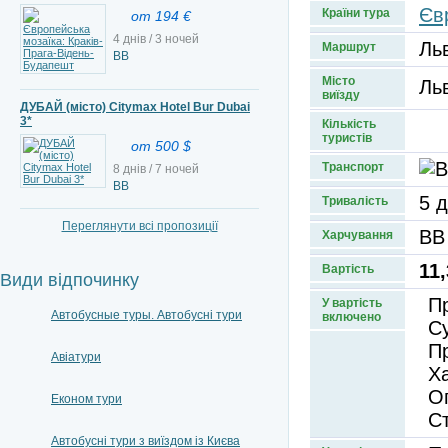
Єв
Країни тура
от 194 €
4 днів / 3 ночей
Ль
Маршрут
ВВ
Місто
Ль
виїзду
ДУБАЙ (місто) Citymax Hotel Bur Dubai
3*
Кількість
туристів
от 500 $
Транспорт
8 днів / 7 ночей
BB
5 д
Тривалість
Переглянути всі пропозиції
ВВ
Харчування
11,
Вартість
Види відпочинку
П
У вартість
Автобусные туры. Автобусні тури
включено
Су
П
Авіатури
Ха
О
Економ тури
С
Автобусні тури з виїздом із Києва