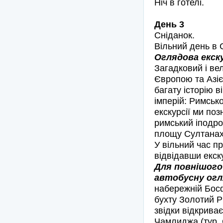
Ніч в готелі.
День 3
Сніданок.
Вільний день в 
Оглядова екск
Загадковий і ве
Європою та Азіє
багату історію в
імперій: Римсько
екскурсії ми по
римський іподро
площу Султана
У вільний час п
відвідавши екску
Для повнішого
автобусну огля
набережній Босф
бухту Золотий Р
звідки відкрива
Чамлиджа (тур. 