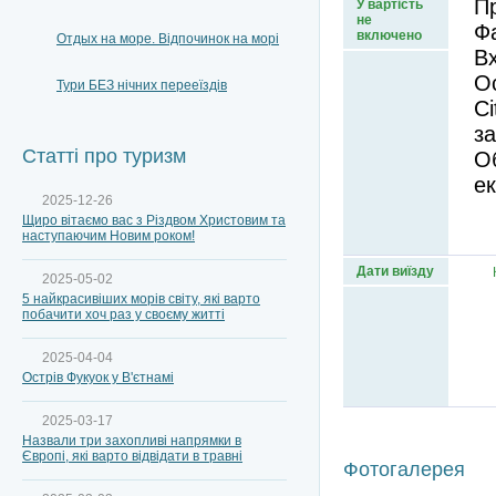
Пр
У вартість
не
Фа
включено
Отдых на море. Відпочинок на морі
Вх
Ос
Тури БЕЗ нічних перееїздів
Ci
за
Статті про туризм
О
ек
2025-12-26
Щиро вітаємо вас з Різдвом Христовим та
наступаючим Новим роком!
Дати виїзду
2025-05-02
5 найкрасивіших морів світу, які варто
побачити хоч раз у своєму житті
2025-04-04
Острів Фукуок у В'єтнамі
2025-03-17
Назвали три захопливі напрямки в
Європі, які варто відвідати в травні
Фотогалерея