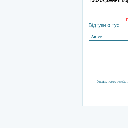
проходження ко
Відгуки о турі
Автор
Підписка на р
Тут ви можете підпис