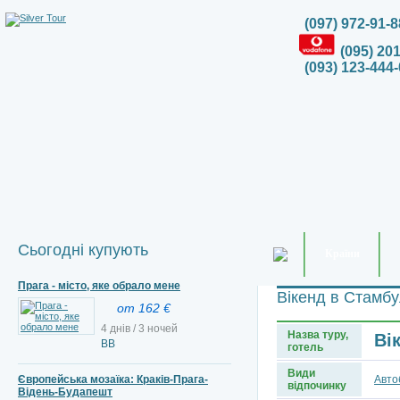
(097) 972-91-8
(095) 20
(093) 123-444-
Сьогодні купують
Країни
Прага - місто, яке обрало мене
Вікенд в Стамбу
от 162 €
4 днів / 3 ночей
Назва туру,
Ві
ВВ
готель
Види
Європейська мозаїка: Краків-Прага-
Авто
відпочинку
Відень-Будапешт