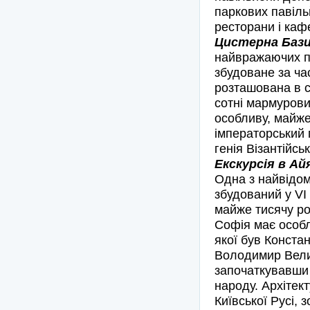
паркових павіль
ресторани і каф
Цистерна Базил
найвражаючих па
збудоване за ча
розташована в с
сотні мармурови
особливу, майже
імператорський 
генія Візантійсь
Екскурсія в Ай
Одна з найвідом
збудований у VI 
майже тисячу ро
Софія має особли
якої був Конста
Володимир Вели
започаткувавши 
народу. Архітек
Київської Русі, 