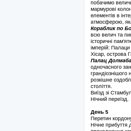
побачимо величн
мармурові колон
елементів в інт
атмосферою, яка 
Кораблик по Бо
всю велич та пи
історичні пам'ят
імперій: Палаци
Хісар, острова 
Палац Долмабах
одночасного зан
грандіознішого н
розкішне оздобл
століття.
Виїзд зі Стамбу
Нічний переїзд.
День 5
Перетин кордону
Нічне прибуття 