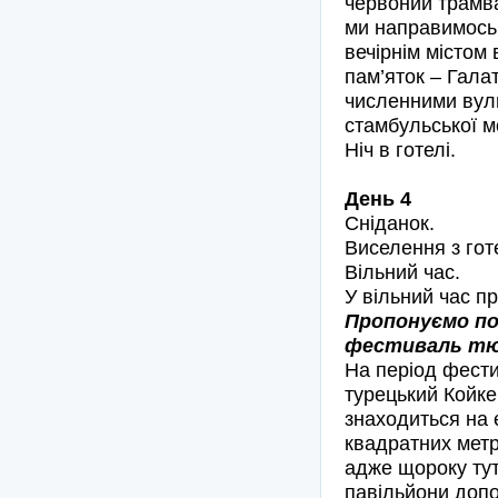
червоний трамва
ми направимось 
вечірнім містом
пам’яток – Гала
численними вул
стамбульської м
Ніч в готелі.
День 4
Сніданок.
Виселення з гот
Вільний час.
У вільний час п
Пропонуємо под
фестиваль тюль
На період фести
турецький Койке
знаходиться на 
квадратних метр
адже щороку тут
павільйони допо