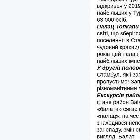
відкрився у 201
найбільших у Тур
63 000 осіб.
Палац Топкапи 
світі, що збері
поселення в Ста
чудовий краєвид
років цей палац
найбільших імпер
У другій поло
Стамбул, як і з
пропустимо! За
різноманітними 
Екскурсія район
стане район Bal
«балата» сягає к
«палац», на чес
знаходився непод
занепаду, зміню
вигляд. Балат – 