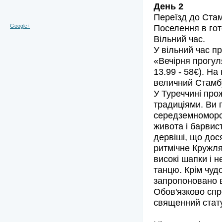
День 2
Переїзд до Ста
Google+
Поселення в гот
Вільний час.
У вільний час п
«Вечірня прогул
13.99 - 58€). На
величний Стамб
У Туреччині про
традиціями. Ви 
середземноморсь
живота і барвис
дервіші, що дос
ритмічне Кружля
високі шапки і н
танцю. Крім чуд
запропоновано в
Обов'язково спр
священний стат