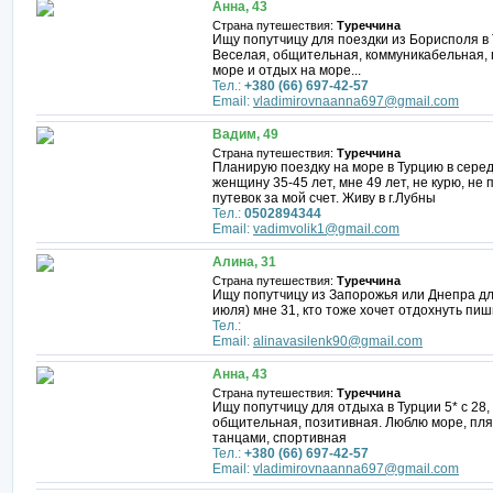
Анна, 43
Страна путешествия:
Туреччина
Ищу попутчицу для поездки из Борисполя в Т
Веселая, общительная, коммуникабельная,
море и отдых на море...
Тел.:
+380 (66) 697-42-57
Email:
vladimirovnaanna697@gmail.com
Вадим, 49
Страна путешествия:
Туреччина
Планирую поездку на море в Турцию в серед
женщину 35-45 лет, мне 49 лет, не курю, не 
путевок за мой счет. Живу в г.Лубны
Тел.:
0502894344
Email:
vadimvolik1@gmail.com
Алина, 31
Страна путешествия:
Туреччина
Ищу попутчицу из Запорожья или Днепра дл
июля) мне 31, кто тоже хочет отдохнуть пиш
Тел.:
Email:
alinavasilenk90@gmail.com
Анна, 43
Страна путешествия:
Туреччина
Ищу попутчицу для отдыха в Турции 5* с 28,
общительная, позитивная. Люблю море, пляж
танцами, спортивная
Тел.:
+380 (66) 697-42-57
Email:
vladimirovnaanna697@gmail.com