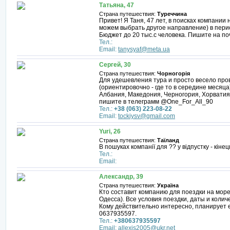
Татьяна, 47
Страна путешествия:
Туреччина
Привет! Я Таня, 47 лет, в поисках компани
можем выбрать другое направление) в перио
Бюджет до 20 тыс.с человека. Пишите на по
Тел.:
Email:
tanysyaf@meta.ua
Сергей, 30
Страна путешествия:
Чорногорія
Для удешевления тура и просто весело про
(ориентировочно - где то в середине месяц
Албания, Македония, Черногория, Хорватия
пишите в телеграмм @One_For_All_90
Тел.:
+38 (063) 223-08-22
Email:
tockiysv@gmail.com
Yuri, 26
Страна путешествия:
Таїланд
В пошуках компанії для ?? у відпустку - кіне
Тел.:
Email:
Александр, 39
Страна путешествия:
Україна
Кто составит компанию для поездки на море
Одесса). Все условия поездки, даты и колич
Кому действительно интересно, планирует 
0637935597.
Тел.:
+380637935597
Email:
allexis2005@ukr.net