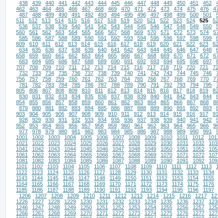
438
439
440
441
442
443
444
445
446
447
448
449
450
451
452
462
463
464
465
466
467
468
469
470
471
472
473
474
475
476
4
487
488
489
490
491
492
493
494
495
496
497
498
499
500
501
511
512
513
514
515
516
517
518
519
520
521
522
523
524
525
5
536
537
538
539
540
541
542
543
544
545
546
547
548
549
550
560
561
562
563
564
565
566
567
568
569
570
571
572
573
574
5
585
586
587
588
589
590
591
592
593
594
595
596
597
598
599
609
610
611
612
613
614
615
616
617
618
619
620
621
622
623
6
634
635
636
637
638
639
640
641
642
643
644
645
646
647
648
658
659
660
661
662
663
664
665
666
667
668
669
670
671
672
6
683
684
685
686
687
688
689
690
691
692
693
694
695
696
697
707
708
709
710
711
712
713
714
715
716
717
718
719
720
721
7
732
733
734
735
736
737
738
739
740
741
742
743
744
745
746
756
757
758
759
760
761
762
763
764
765
766
767
768
769
770
7
781
782
783
784
785
786
787
788
789
790
791
792
793
794
795
805
806
807
808
809
810
811
812
813
814
815
816
817
818
819
8
830
831
832
833
834
835
836
837
838
839
840
841
842
843
844
854
855
856
857
858
859
860
861
862
863
864
865
866
867
868
8
879
880
881
882
883
884
885
886
887
888
889
890
891
892
893
903
904
905
906
907
908
909
910
911
912
913
914
915
916
917
9
928
929
930
931
932
933
934
935
936
937
938
939
940
941
942
952
953
954
955
956
957
958
959
960
961
962
963
964
965
966
9
977
978
979
980
981
982
983
984
985
986
987
988
989
990
991
1001
1002
1003
1004
1005
1006
1007
1008
1009
1010
1011
1012
101
1021
1022
1023
1024
1025
1026
1027
1028
1029
1030
1031
1032
103
1041
1042
1043
1044
1045
1046
1047
1048
1049
1050
1051
1052
105
1061
1062
1063
1064
1065
1066
1067
1068
1069
1070
1071
1072
107
1081
1082
1083
1084
1085
1086
1087
1088
1089
1090
1091
1092
109
1101
1102
1103
1104
1105
1106
1107
1108
1109
1110
1111
1112
1113
1122
1123
1124
1125
1126
1127
1128
1129
1130
1131
1132
1133
1134
1143
1144
1145
1146
1147
1148
1149
1150
1151
1152
1153
1154
1155
1164
1165
1166
1167
1168
1169
1170
1171
1172
1173
1174
1175
1176
1185
1186
1187
1188
1189
1190
1191
1192
1193
1194
1195
1196
1197
1206
1207
1208
1209
1210
1211
1212
1213
1214
1215
1216
1217
12
1226
1227
1228
1229
1230
1231
1232
1233
1234
1235
1236
1237
123
1246
1247
1248
1249
1250
1251
1252
1253
1254
1255
1256
1257
125
1266
1267
1268
1269
1270
1271
1272
1273
1274
1275
1276
1277
127