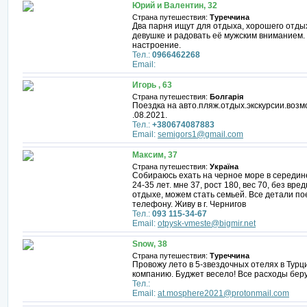
Юрий и Валентин, 32
Страна путешествия:
Туреччина
Два парня ищут для отдыха, хорошего отдых
девушке и радовать её мужским вниманием. 
настроение.
Тел.:
0966462268
Email:
Игорь , 63
Страна путешествия:
Болгарія
Поездка на авто.пляж.отдых.экскурсии.воз
.08.2021.
Тел.:
+380674087883
Email:
semigors1@gmail.com
Максим, 37
Страна путешествия:
Україна
Собираюсь ехать на черное море в середине
24-35 лет. мне 37, рост 180, вес 70, без вр
отдыхе, можем стать семьей. Все детали по
телефону. Живу в г. Чернигов
Тел.:
093 115-34-67
Email:
otpysk-vmeste@bigmir.net
Snow, 38
Страна путешествия:
Туреччина
Провожу лето в 5-звездочных отелях в Тур
компанию. Буджет весело! Все расходы беру
Тел.:
Email:
at.mosphere2021@protonmail.com