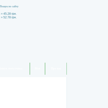
 = 45.28 грн.
 = 52.78 грн.
ошук попутчика
Візи
Про нас