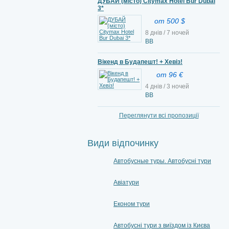
ДУБАЙ (місто) Citymax Hotel Bur Dubai
3*
от 500 $
8 днів / 7 ночей
BB
Вікенд в Будапешт! + Хевіз!
от 96 €
4 днів / 3 ночей
ВВ
Переглянути всі пропозиції
Види відпочинку
Автобусные туры. Автобусні тури
Авіатури
Економ тури
Автобусні тури з виїздом із Києва