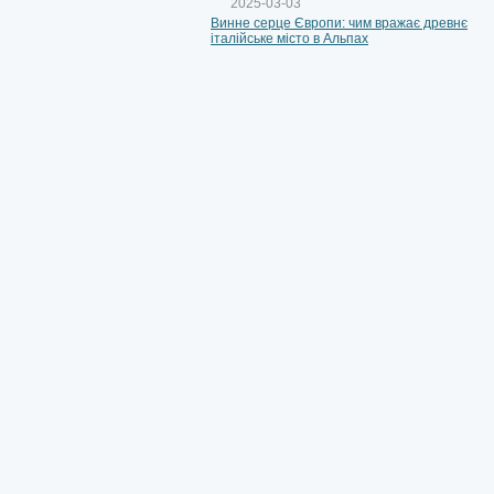
2025-03-03
Винне серце Європи: чим вражає древнє
італійське місто в Альпах