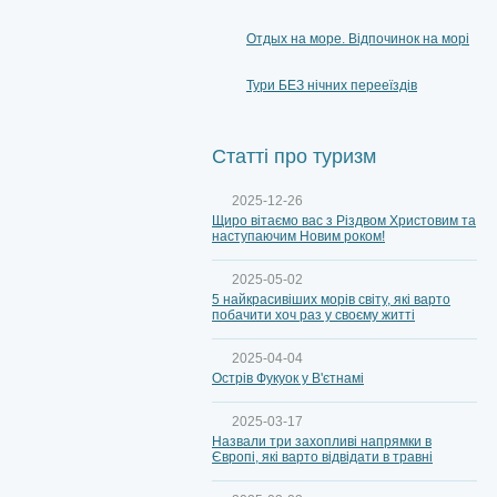
Отдых на море. Відпочинок на морі
Тури БЕЗ нічних перееїздів
Статті про туризм
2025-12-26
Щиро вітаємо вас з Різдвом Христовим та
наступаючим Новим роком!
2025-05-02
5 найкрасивіших морів світу, які варто
побачити хоч раз у своєму житті
2025-04-04
Острів Фукуок у В'єтнамі
2025-03-17
Назвали три захопливі напрямки в
Європі, які варто відвідати в травні