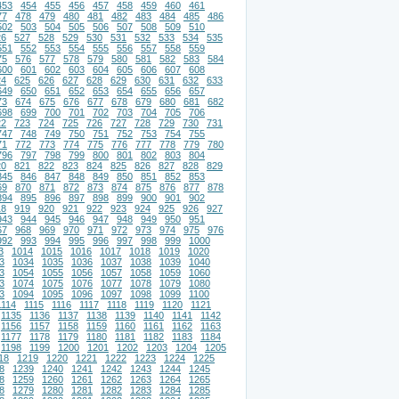
453
454
455
456
457
458
459
460
461
77
478
479
480
481
482
483
484
485
486
502
503
504
505
506
507
508
509
510
26
527
528
529
530
531
532
533
534
535
551
552
553
554
555
556
557
558
559
75
576
577
578
579
580
581
582
583
584
600
601
602
603
604
605
606
607
608
24
625
626
627
628
629
630
631
632
633
649
650
651
652
653
654
655
656
657
73
674
675
676
677
678
679
680
681
682
698
699
700
701
702
703
704
705
706
22
723
724
725
726
727
728
729
730
731
747
748
749
750
751
752
753
754
755
71
772
773
774
775
776
777
778
779
780
796
797
798
799
800
801
802
803
804
20
821
822
823
824
825
826
827
828
829
845
846
847
848
849
850
851
852
853
69
870
871
872
873
874
875
876
877
878
894
895
896
897
898
899
900
901
902
18
919
920
921
922
923
924
925
926
927
943
944
945
946
947
948
949
950
951
67
968
969
970
971
972
973
974
975
976
992
993
994
995
996
997
998
999
1000
3
1014
1015
1016
1017
1018
1019
1020
3
1034
1035
1036
1037
1038
1039
1040
3
1054
1055
1056
1057
1058
1059
1060
3
1074
1075
1076
1077
1078
1079
1080
3
1094
1095
1096
1097
1098
1099
1100
1114
1115
1116
1117
1118
1119
1120
1121
1135
1136
1137
1138
1139
1140
1141
1142
1156
1157
1158
1159
1160
1161
1162
1163
1177
1178
1179
1180
1181
1182
1183
1184
1198
1199
1200
1201
1202
1203
1204
1205
18
1219
1220
1221
1222
1223
1224
1225
8
1239
1240
1241
1242
1243
1244
1245
8
1259
1260
1261
1262
1263
1264
1265
8
1279
1280
1281
1282
1283
1284
1285