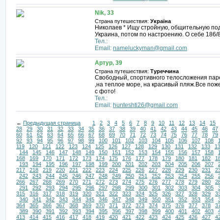
Nik, 33
Страна путешествия:
Україна
Николаев * Ищу стройную, общительную подр
Украина, потом по настроению. О себе 186
Тел.:
Email:
nameluckyman@gmail.com
Артур, 39
Страна путешествия:
Туреччина
Свободный, спортивного телосложения паре
,на теплое море, на красивый пляж.Все по
с фото!
Тел.:
Email:
hunteshti26@gmail.com
←
Предыдущая страница
1
2
3
4
5
6
7
8
9
10
11
12
13
14
15
28
29
30
31
32
33
34
35
36
37
38
39
40
41
42
43
44
45
46
47
60
61
62
63
64
65
66
67
68
69
70
71
72
73
74
75
76
77
78
79
92
93
94
95
96
97
98
99
100
101
102
103
104
105
106
107
108
119
120
121
122
123
124
125
126
127
128
129
130
131
132
133
1
144
145
146
147
148
149
150
151
152
153
154
155
156
157
158
168
169
170
171
172
173
174
175
176
177
178
179
180
181
182
1
193
194
195
196
197
198
199
200
201
202
203
204
205
206
207
217
218
219
220
221
222
223
224
225
226
227
228
229
230
231
2
242
243
244
245
246
247
248
249
250
251
252
253
254
255
256
266
267
268
269
270
271
272
273
274
275
276
277
278
279
280
2
291
292
293
294
295
296
297
298
299
300
301
302
303
304
305
315
316
317
318
319
320
321
322
323
324
325
326
327
328
329
3
340
341
342
343
344
345
346
347
348
349
350
351
352
353
354
364
365
366
367
368
369
370
371
372
373
374
375
376
377
378
3
389
390
391
392
393
394
395
396
397
398
399
400
401
402
403
413
414
415
416
417
418
419
420
421
422
423
424
425
426
427
4