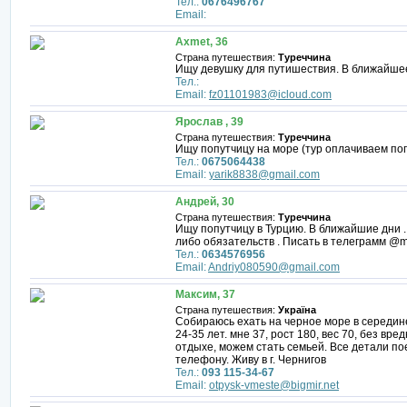
Тел.:
0676496767
Email:
Axmet, 36
Страна путешествия:
Туреччина
Ищу девушку для путишествия. В ближайше
Тел.:
Email:
fz01101983@icloud.com
Ярослав , 39
Страна путешествия:
Туреччина
Ищу попутчицу на море (тур оплачиваем поп
Тел.:
0675064438
Email:
yarik8838@gmail.com
Андрей, 30
Страна путешествия:
Туреччина
Ищу попутчицу в Турцию. В ближайшие дни . 
либо обязательств . Писать в телеграмм @m
Тел.:
0634576956
Email:
Andriy080590@gmail.com
Максим, 37
Страна путешествия:
Україна
Собираюсь ехать на черное море в середине
24-35 лет. мне 37, рост 180, вес 70, без вр
отдыхе, можем стать семьей. Все детали по
телефону. Живу в г. Чернигов
Тел.:
093 115-34-67
Email:
otpysk-vmeste@bigmir.net