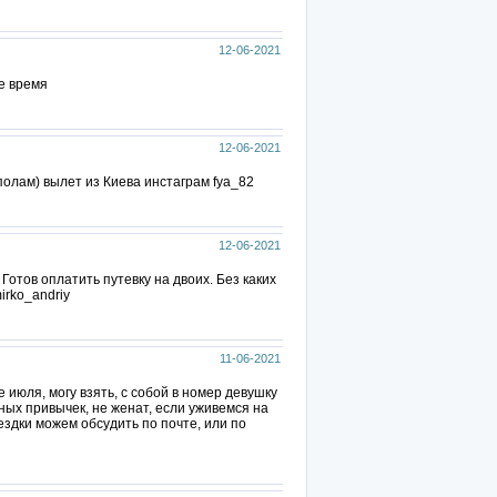
12-06-2021
е время
12-06-2021
олам) вылет из Киева инстаграм fya_82
12-06-2021
Готов оплатить путевку на двоих. Без каких
irko_andriy
11-06-2021
 июля, могу взять, с собой в номер девушку
едных привычек, не женат, если уживемся на
ездки можем обсудить по почте, или по