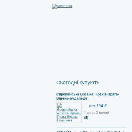
Сьогодні купують
Європейська мозаїка: Краків-Прага-
Відень-Будапешт
от 194 €
4 днів / 3 ночей
ВВ