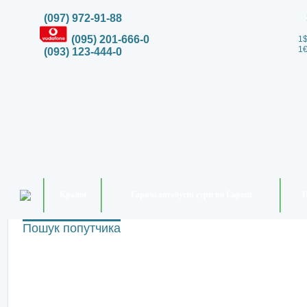
(097) 972-91-88
(095) 201-666-0
1$
1€
(093) 123-444-0
Країни
Гарячі автобусні тури по Європі
П
Пошук попутчика