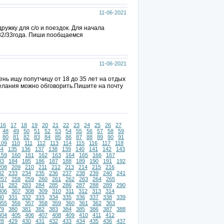
11-06-2021
ужку для с/о и поездок. Для начала
/82/33года. Пиши пообщаемся
11-06-2021
нь ищу попутчицу от 18 до 35 лет на отдых
желания можно обговорить.Пишите на почту
16
17
18
19
20
21
22
23
24
25
26
27
48
49
50
51
52
53
54
55
56
57
58
59
80
81
82
83
84
85
86
87
88
89
90
91
109
110
111
112
113
114
115
116
117
118
34
135
136
137
138
139
140
141
142
143
159
160
161
162
163
164
165
166
167
83
184
185
186
187
188
189
190
191
192
208
209
210
211
212
213
214
215
216
32
233
234
235
236
237
238
239
240
241
257
258
259
260
261
262
263
264
265
81
282
283
284
285
286
287
288
289
290
306
307
308
309
310
311
312
313
314
30
331
332
333
334
335
336
337
338
339
355
356
357
358
359
360
361
362
363
79
380
381
382
383
384
385
386
387
388
404
405
406
407
408
409
410
411
412
28
429
430
431
432
433
434
435
436
437