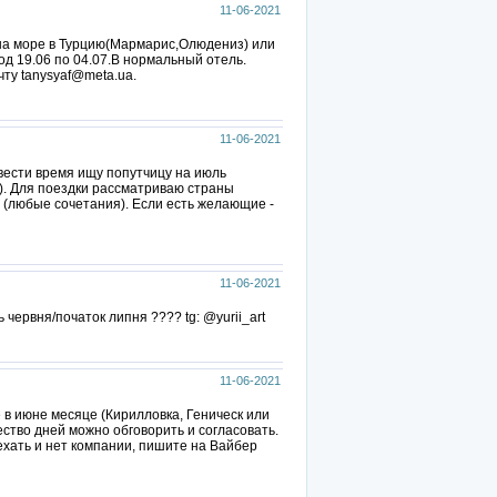
11-06-2021
и на море в Турцию(Мармарис,Олюдениз) или
д 19.06 по 04.07.В нормальный отель.
чту tanysyaf@meta.ua.
11-06-2021
вести время ищу попутчицу на июль
а). Для поездки рассматриваю страны
 (любые сочетания). Если есть желающие -
11-06-2021
ць червня/початок липня ???? tg: @yurii_art
11-06-2021
 в июне месяце (Кирилловка, Геническ или
ество дней можно обговорить и согласовать.
ехать и нет компании, пишите на Вайбер