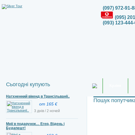
(097) 972-91-8
(095) 20
(093) 123-444-
Сьогодні купують
Країни
Натхненний вікенд в Трансільванії..
Пошук попутчик
от 165 €
3 днів / 2 ночей
Мрії в подарунок… Егер, Відень і
Будапешт!