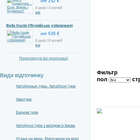
от 152 €
4 днів / 3 ночей
BB
Bella Італія (Лігурійське узбережжя)
от 535 €
9 днів / 8 ночей
ВВ
Переглянути всі пропозиції
Фильтр
Види відпочинку
пол
ст
Автобусные туры. Автобусні тури
Авіатури
Економ тури
Автобусні тури з виїздом із Києва
Отдых на море. Відпочинок на морі