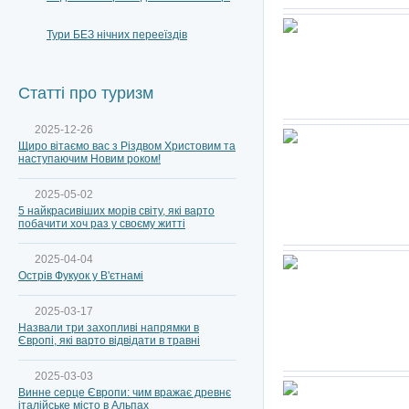
Тури БЕЗ нічних перееїздів
Статті про туризм
2025-12-26
Щиро вітаємо вас з Різдвом Христовим та
наступаючим Новим роком!
2025-05-02
5 найкрасивіших морів світу, які варто
побачити хоч раз у своєму житті
2025-04-04
Острів Фукуок у В'єтнамі
2025-03-17
Назвали три захопливі напрямки в
Європі, які варто відвідати в травні
2025-03-03
Винне серце Європи: чим вражає древнє
італійське місто в Альпах