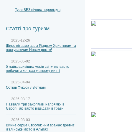
Тури БЕЗ нічних перееїздів
Статті про туризм
2025-12-26
Щиро вітаємо вас з Різдвом Христовим та
наступаючим Новим роком!
2025-05-02
5 найкрасивіших морів світу, які варто
побачити хоч раз у своєму житті
2025-04-04
Острів Фукуок у В'єтнамі
2025-03-17
Назвали три захопливі напрямки в
Європі, які варто відвідати в травні
2025-03-03
Винне серце Європи: чим вражає древнє
італійське місто в Альпах