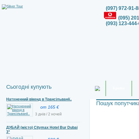
(097) 972-91-8
(095) 20
(093) 123-444-
Сьогодні купують
Країни
Натхненний вікенд в Трансільванії..
Пошук попутчик
от 165 €
3 днів / 2 ночей
ДУБАЙ (місто) Citymax Hotel Bur Dubai
3*