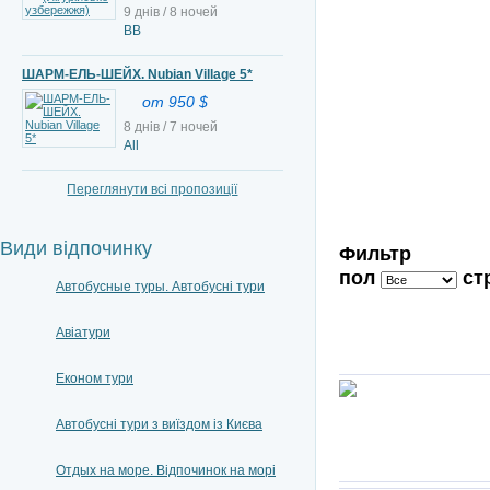
9 днів / 8 ночей
ВВ
ШАРМ-ЕЛЬ-ШЕЙХ. Nubian Village 5*
от 950 $
8 днів / 7 ночей
All
Переглянути всі пропозиції
Види відпочинку
Фильтр
пол
ст
Автобусные туры. Автобусні тури
Авіатури
Економ тури
Автобусні тури з виїздом із Києва
Отдых на море. Відпочинок на морі