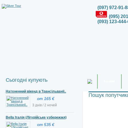
(097) 972-91-8
(095) 20
(093) 123-444-
Сьогодні купують
Країни
Натхненний вікенд в Трансільванії..
Пошук попутчик
от 165 €
3 днів / 2 ночей
Bella Італія (Лігурійське узбережжя)
от 535 €