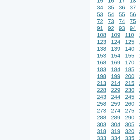
15
16
17
18
34
35
36
37
53
54
55
56
72
73
74
75
91
92
93
94
108
109
110
123
124
125
138
139
140
153
154
155
168
169
170
183
184
185
198
199
200
213
214
215
228
229
230
243
244
245
258
259
260
273
274
275
288
289
290
303
304
305
318
319
320
333
334
335