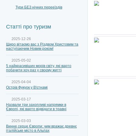
Тури БЕЗ нічних перееїздів
Статті про туризм
2025-12-26
Щиро вітаємо вас з Різдвом Христовим та
наступаючим Новим роком!
2025-05-02
5 найкрасивіших морів світу, які варто
побачити хоч раз у своєму житті
2025-04-04
Острів Фукуок у В'єтнамі
2025-03-17
Назвали три захопливі напрямки в
Європі, які варто відвідати в травні
2025-03-03
Винне серце Європи: чим вражає древнє
італійське місто в Альпах