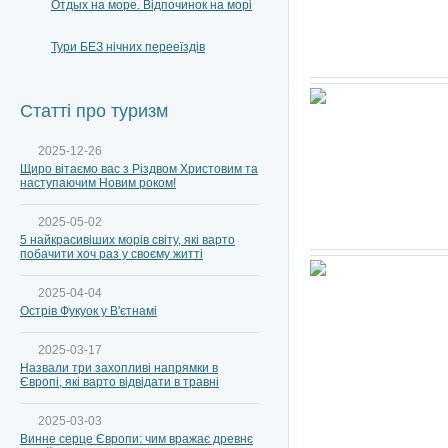
Отдых на море. Відпочинок на морі
Тури БЕЗ нічних перееїздів
Статті про туризм
2025-12-26
Щиро вітаємо вас з Різдвом Христовим та
наступаючим Новим роком!
2025-05-02
5 найкрасивіших морів світу, які варто
побачити хоч раз у своєму житті
2025-04-04
Острів Фукуок у В'єтнамі
2025-03-17
Назвали три захопливі напрямки в
Європі, які варто відвідати в травні
2025-03-03
Винне серце Європи: чим вражає древнє