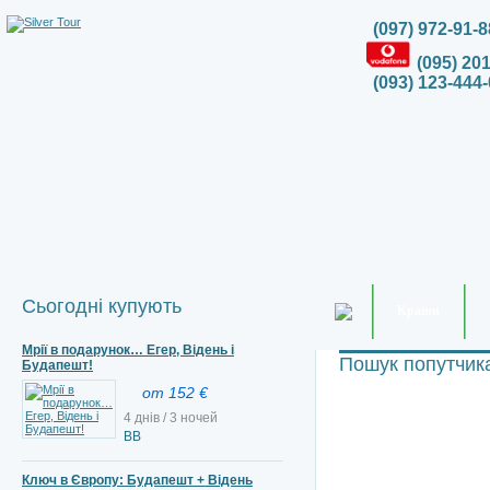
(097) 972-91-8
(095) 20
(093) 123-444-
Сьогодні купують
Країни
Мрії в подарунок… Егер, Відень і
Пошук попутчик
Будапешт!
от 152 €
4 днів / 3 ночей
BB
Ключ в Європу: Будапешт + Відень