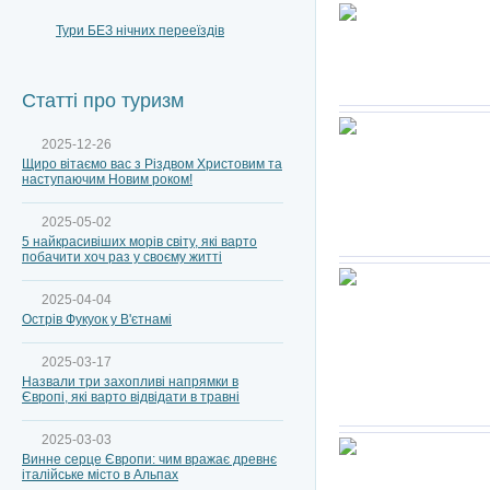
Тури БЕЗ нічних перееїздів
Статті про туризм
2025-12-26
Щиро вітаємо вас з Різдвом Христовим та
наступаючим Новим роком!
2025-05-02
5 найкрасивіших морів світу, які варто
побачити хоч раз у своєму житті
2025-04-04
Острів Фукуок у В'єтнамі
2025-03-17
Назвали три захопливі напрямки в
Європі, які варто відвідати в травні
2025-03-03
Винне серце Європи: чим вражає древнє
італійське місто в Альпах