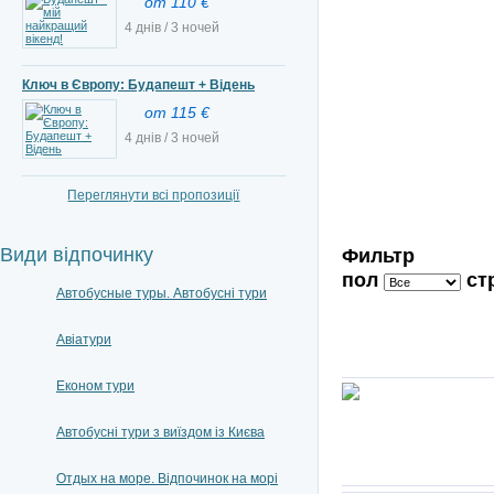
от 110 €
4 днів / 3 ночей
Ключ в Європу: Будапешт + Відень
от 115 €
4 днів / 3 ночей
Переглянути всі пропозиції
Види відпочинку
Фильтр
пол
ст
Автобусные туры. Автобусні тури
Авіатури
Економ тури
Автобусні тури з виїздом із Києва
Отдых на море. Відпочинок на морі