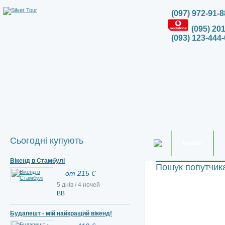
(097) 972-91-8
(095) 20
(093) 123-444-
Сьогодні купують
Країни
Вікенд в Стамбулі
Пошук попутчик
от 215 €
5 днів / 4 ночей
ВВ
Будапешт - мій найкращий вікенд!