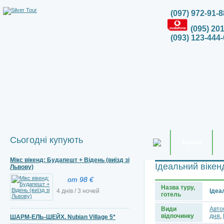
(097) 972-91-8
(095) 20
(093) 123-444-
Сьогодні купують
Країни
Мікс вікенд: Будапешт + Відень (виїзд зі
Ідеальний віке
Львову)
от 98 €
Назва туру,
4 днів / 3 ночей
Ідеа
готель
Види
Авто
відпочинку
дня
,
ШАРМ-ЕЛЬ-ШЕЙХ. Nubian Village 5*