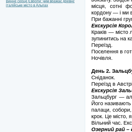
Винне серце Європи: чим вражає древнє
місця, сотні ф
італійське місто в Альпах
кордону — і ми 
При бажанні груп
Екскурсія Коро
Краків — місто 
зупинитись на ка
Переїзд.
Поселення в гот
Ночівля.
День 2. Зальцб
Сніданок.
Переїзд в Австр
Екскурсія Заль
Зальцбург — аль
Його називають 
палаци, собори,
крок. Це місто, 
Вільний час. Екс
Озерний рай – 