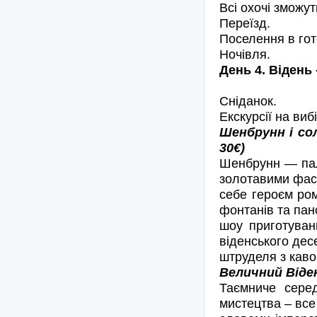
Всі охочі зможут
Переїзд.
Поселення в гот
Ночівля.
День 4. Відень
Сніданок.
Екскурсії на вибі
Шенбрунн і сол
30€)
Шенбрунн — пала
золотавими фас
себе героєм ром
фонтанів та пан
шоу приготуван
віденського дес
штруделя з каво
Величний Віден
Таємниче середн
мистецтва – все