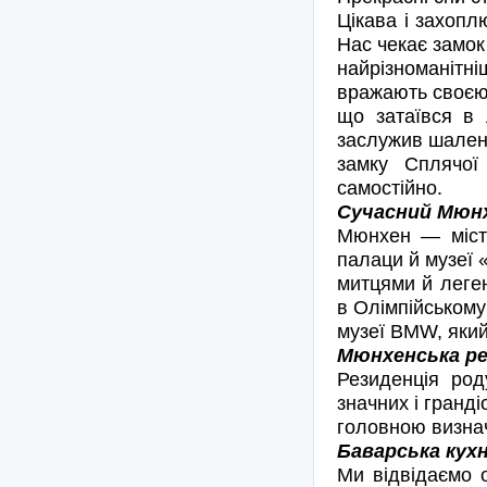
Цікава і захопл
Нас чекає замок
найрізноманітніш
вражають своєю 
що затаївся в 
заслужив шалену
замку Сплячої 
самостійно.
Сучасний Мюнхе
Мюнхен — місто 
палаци й музеї 
митцями й леген
в Олімпійському 
музеї BMW, який
Мюнхенська рез
Резиденція род
значних і гранді
головною визна
Баварська кухня
Ми відвідаємо 