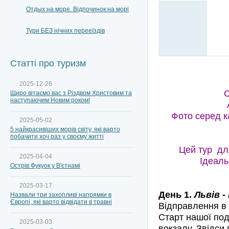
Отдых на море. Відпочинок на морі
Тури БЕЗ нічних перееїздів
Статті про туризм
2025-12-26
С
Щиро вітаємо вас з Різдвом Христовим та
наступаючим Новим роком!
Фото серед к
2025-05-02
5 найкрасивіших морів світу, які варто
побачити хоч раз у своєму житті
Цей тур для
2025-04-04
Ідеаль
Острів Фукуок у В'єтнамі
2025-03-17
День 1.
Львів -
Назвали три захопливі напрямки в
Європі, які варто відвідати в травні
Відправлення в 
Старт нашої под
2025-03-03
вокзалу. Звідси 