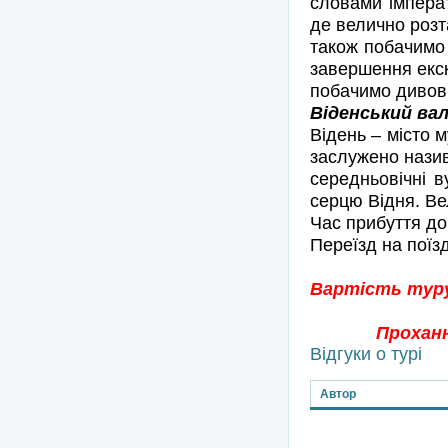
словами імпера
де велично розт
також побачимо 
завершення екск
побачимо дивов
Віденський вал
Відень – місто м
заслужено назив
середньовічні в
серцю Відня. Ве
Час прибуття до
Переїзд на поїз
Вартість туру
Прохан
Відгуки о турі
Автор