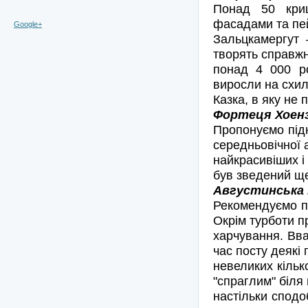
Понад 50 криш
фасадами та пей
Google+
Зальцкамергут 
творять справжн
понад 4 000 ро
виросли на схил
Казка, в яку не 
Фортеця Хоенза
Пропонуємо підн
середньовічної 
найкрасивіших і
був зведений ще
Августинська 
Рекомендуємо по
Окрім турботи п
харчування. Вва
час посту деякі
невеликих кільк
"спраглим" біля
настільки спод