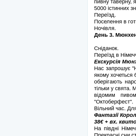
пивну таверну, 
5000 істинних з
Переїзд.
Поселення в гот
Ночівля.
День 3. Мюнхе
Сніданок.
Переїзд в Німеч
Екскурсія Мюнх
Нас запрошує "Н
якому хочеться б
оберігають наро
тільки у свята.
відомим пиво
"Октоберфест".
Вільний час. Дл
Фантазії Корол
38€ + вх. квито
На півдні Німеч
Прекрасні сни ст