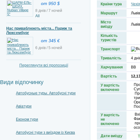
от 950 $
Країни тура
Чехі
8 днів / 7 ночей
Маршрут
Львів
All
Місто
Львів
виїзду
Нас приваблюють міста... Париж та
Люксембург
Кількість
туристів
от 345 €
6 днів / 5 ночей
Транспорт
Тривалість
4 дні
Переглянути всі пропозиції
Харчування
BB
Вартість
12,13
Види відпочинку
Про
У вартість
Суп
включено
Автобусные туры. Автобусні тури
Про
три
Оре
Авіатури
Пос
Вхі
У вартість
Фак
Економ тури
не
про
включено
осо
Автобусні тури з виїздом із Києва
Дати виїзду
Т