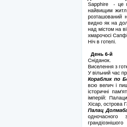
Sapphire - це 
найвищим житло
розташований н
видно як на дол
над містом на в
хмарочосі Сапфі
Ніч в готелі.
День 6-й
Сніданок.
Виселення з гот
У вільний час п
Кораблик по Б
всю велич і пи
історичні пам'я
імперій: Палац
Хісар, острова 
Палац Долмаба
одночасного 
грандіознішого