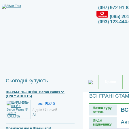
(097) 972-91-8
(095) 20
(093) 123-444-
Сьогодні купують
Країни
ШАРМ-ЕЛЬ-ШЕЙХ. Baron Palms 5*
ВСІ ГРАНІ СТА
(ONLY ADULTS)
от 900 $
Назва туру,
ВС
8 днів / 7 ночей
готель
All
Види
Ав
відпочинку
Прекрасні дні в Швейцарії!