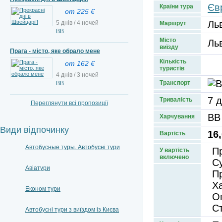
Єв
Країни тура
от 225 €
Ль
5 днів / 4 ночей
Маршрут
BB
Місто
Ль
виїзду
Прага - місто, яке обрало мене
Кількість
от 162 €
туристів
4 днів / 3 ночей
Транспорт
ВВ
7 д
Тривалість
Переглянути всі пропозиції
BB
Харчування
Види відпочинку
16,
Вартість
Автобусные туры. Автобусні тури
П
У вартість
включено
Су
Авіатури
П
Ха
Економ тури
О
С
Автобусні тури з виїздом із Києва