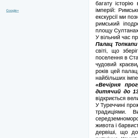
багату історію 
імперій: Римськ
Google+
екскурсії ми по
римський іподр
площу Султана
У вільний час п
Палац Топкапи 
світі, що збер
поселення в Ста
чудовий краєви
років цей палац
найбільших імпер
«Вечірня про
дитячий до 13.
відкриється вел
У Туреччині про
традиціями. В
середземноморсь
живота і барвис
дервіші, що до