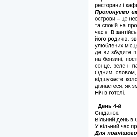
ресторани і каф
Пропонуємо ек
острови – це не
та спокій на пр
часів Візантійс
його родичів, зв
улюблених місць
де ви збудите п
на бензині, посп
сонце, зелені п
Одним словом, 
відшукаєте коло
дізнаєтеся, як 
Ніч в готелі.
День 4-й
Сніданок.
Вільний день в 
У вільний час п
Для повнішого