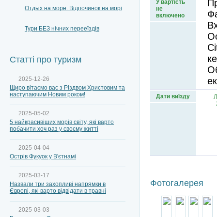
Пр
У вартість
Отдых на море. Відпочинок на морі
не
Фа
включено
Вх
Тури БЕЗ нічних перееїздів
Ос
Ci
ке
Статті про туризм
О
2025-12-26
ек
Щиро вітаємо вас з Різдвом Христовим та
наступаючим Новим роком!
Дати виїзду
2025-05-02
5 найкрасивіших морів світу, які варто
побачити хоч раз у своєму житті
2025-04-04
Острів Фукуок у В'єтнамі
2025-03-17
Фотогалерея
Назвали три захопливі напрямки в
Європі, які варто відвідати в травні
2025-03-03