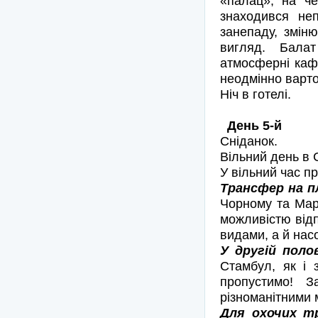
«палац», на че
знаходився неп
занепаду, змін
вигляд. Балат
атмосферні кафе
неодмінно варто
Ніч в готелі.
День 5-й
Сніданок.
Вільний день в 
У вільний час п
Трансфер на пл
Чорному та Марм
можливістю від
видами, а й нас
У другій поло
Стамбул, як і 
пропустимо! 
різноманітними 
Для охочих тр