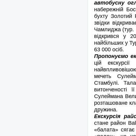
автобусну огл
набережній Бос
бухту Золотий 
звідки відкрив
Чамлиджа (тур. 
відкрився у 2
найбільших у Тур
63 000 осіб.
Пропонуємо екс
цій екскурсі
найвпливовішо
мечеть Сулейма
Стамбулі. Тал
витонченості ї
Сулеймана Велик
розташоване кл
дружина.
Екскурсія райо
стане район Bal
«балата» сягає 