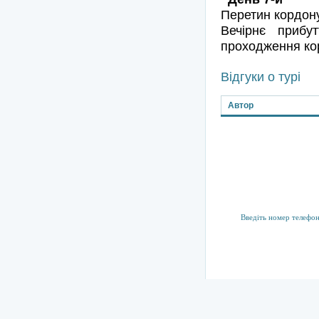
Перетин кордону
Вечірнє прибу
проходження ко
Відгуки о турі
Автор
Підписка на р
Тут ви можете підпис