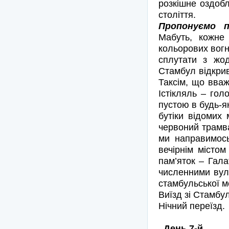
розкішне оздобл
століття.
Пропонуємо п
Мабуть, кожне 
кольорових вогн
сплутати з жод
Стамбул відкрив
Таксім, що вваж
Істікляль – гол
пустою в будь-я
бутіки відомих 
червоний трамва
ми направимось
вечірнім місто
пам’яток – Гала
численними вул
стамбульської м
Виїзд зі Стамбул
Нічний переїзд
День 7-й