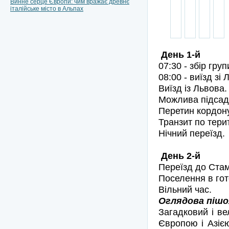
Винне серце Європи: чим вражає древнє
італійське місто в Альпах
День 1-й
07:30 - збір груп
08:00 - виїзд зі 
Виїзд із Львова
Можлива підсадк
Перетин кордону
Транзит по терит
Нічний переїзд.
День 2-й
Переїзд до Ста
Поселення в гот
Вільний час.
Оглядова пішох
Загадковий і ве
Європою і Азіє