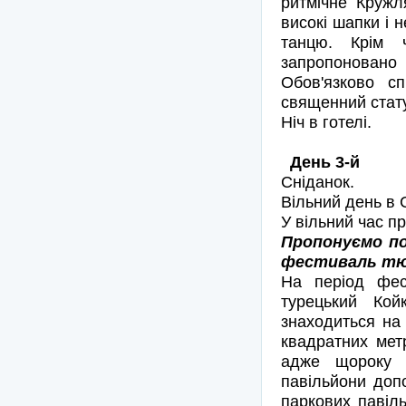
ритмічне Кружл
високі шапки і н
танцю. Крім 
запропоновано в
Обов'язково с
священний стат
Ніч в готелі.
День 3-й
Сніданок.
Вільний день в 
У вільний час п
Пропонуємо по
фестиваль тюль
На період фес
турецький Ко
знаходиться на
квадратних метр
адже щороку т
павільйони доп
паркових павіль