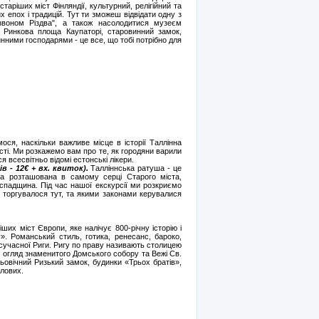
таріших міст Фінляндії, культурний, релігійний та
 епох і традицій. Тут ти зможеш відвідати одну з
дзвоном Різдва", а також насолодитися музеєм
у. Ринкова площа Каупаторі, старовинний замок,
нними господарями - це все, що тобі потрібно для
мося, наскільки важливе місце в історії Таллінна
сті. Ми розкажемо вам про те, як городяни варили
ся всесвітньо відомі естонські лікери.
в - 12€ + вх. квиток).
Талліннська ратуша - це
ка розташована в самому серці Старого міста,
спадщина. Під час нашої екскурсії ми розкриємо
о торгувалося тут, та якими законами керувалися
ших міст Європи, яке налічує 800-річну історію і
 Романський стиль, готика, ренесанс, бароко,
 сучасної Риги. Ригу по праву називають столицею
ає огляд знаменитого Домського собору та Вежі Св.
ьовічний Ризький замок, будинки «Трьох братів»,
олових.