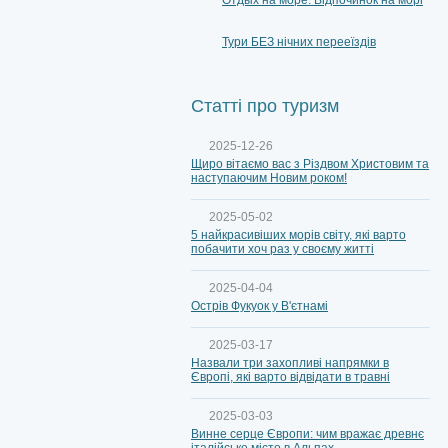
Отдых на море. Відпочинок на морі
Тури БЕЗ нічних перееїздів
Статті про туризм
2025-12-26
Щиро вітаємо вас з Різдвом Христовим та
наступаючим Новим роком!
2025-05-02
5 найкрасивіших морів світу, які варто
побачити хоч раз у своєму житті
2025-04-04
Острів Фукуок у В'єтнамі
2025-03-17
Назвали три захопливі напрямки в
Європі, які варто відвідати в травні
2025-03-03
Винне серце Європи: чим вражає древнє