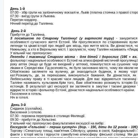
День 1-й
07:00 - збір групи на залізничному вокзалі м. Львів (платна стоянка з правої стор
07:30 - виїзд групи зі Львова.
Перетин кордону.
Нічний переїзд до Таллінна.
День 2-й
Прибуття до Таллінна.
З посмішкою по Старому Таллінну! (у вартості туру)
- зануритися
особливості сучасного життя Естонії. Ми прогуляємося по старовинних вулич
легенди та цікаві історії про людей цих місць, про життя міста. Ви дізнаєтеся, 
Нижньому, а хто в Верхньому місті. І зрозумієте, чому Таллінн називають «Лица
У вільний час пропонуємо:
Легенди і таємниці Старого міста - для дітей і дорослих (16€ + в
фольклор і національні особливості Естонії на атмосферній містичній прогулянці
року аптек (якщо це буде не вихідний у аптеки), помилуєтеся на сушених черв'
ліками в Середні віки. Гід розповість, як було засновано місто, чому він ніколи 
Обов'язково заглянете на вуличку, де знаходиться будинок, в якому чор
кат.Розкажуть, де, за переказами, виконуються бажання. Ви дізнаєтеся, як 
Любекському праву в ті красиві часи лицарів. Для вас відкриються таємниці 
Таллінн називають кульгавим.Крім того, Вам обов'язково розкажуть історію Есто
естонців. В результаті цієї екскурсії ви заглянете в закутки і таємні дворик
відкриєте історію і фольклор Естонії, дізнаєтеся національні особливості країни.
Поселення в готель.
Ніч в готелі.
День 3-й
Сніданок (сухпайок).
Виселення з готелю.
07:30 - поромна переправа в столицю Фінляндії.
09:30 - прибуття до Хельсінкі.
У вільний час пропонуємо факультативні екскурсії на вибір:
Екскурсія «Гельсінкі – перша зустріч» (дор. - 15€, діти до 12 років - 10€)
Торгову і Сенатську площі, пам'ятник Сібеліусу, церква в скелі, Кафедральний і
факти з історії міста і відчуєте самобутню атмосферу фінської столиці. Ми 