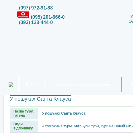
(097) 972-91-88
(095) 201-666-0
1$
1€
(093) 123-444-0
Країни
Гарячі автобусні тури по Європі
П
У пошуках Санта Клауса
Назва туру,
У пошуках Санта Клауса
готель
Види
Автобусные туры. Автобусні тури
,
Тури на Новий Рік 
відпочинку