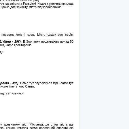
ь безліччю корисних порад.
уч гавані міста Гельсінкі. Чудова північна природа
років для захисту міста від завойовників.
, посеред лісів і озер. Місто славиться своїм
, діти - 19€)
. В Зоопарку проживають понад 50
нів, кафе і ресторанів.
€).
років - 38€)
. Саме тут збуваються мрії, саме тут
писом і печаткою Санти.
ьці, світильники.
 древньому місті Фінляндії, де стіни міста ще
одою, кожен куточок землі насичений спадщиною