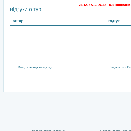
21.12, 27.12, 28.12 - 529 евро/лю
Відгуки о турі
Автор
Відгук
Підписка на розсилку
Тут ви можете підписатися на акції та спеціальні пропозиції