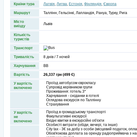
Країни тура
Латвія
,
Литва
,
Естонія
,
Фінляндія
,
Європа
Маршрут
Таллінн, Гельсінкі, Лапландія, Рануа, Турку, Рига
Місто
Львів
виїзду
Кількість
туристів
Транспорт
Тривалість
8 днів / 7 ночей
Харчування
ВВ
Вартість
26,337 грн (499 €)
Проїзд автобусом єврокласу
У вартість
Супровід керівником групи
включено
Проживання: готель 3*
Харчування - сніданки в готелі
Оглядова екскурсія по Таллінну
Страхування
Проїзд в громадському транспорті
У вартість
Факультативні екскурсії
не
Вхідні квитки в екскурсійні об'єкти
включено
Особисті витрати (обіди, вечері, та інше)
City tax - 3€ за добу з особи (місцевий податок, опл
Обов'язкова доплата за оренду радіоприймача з нав