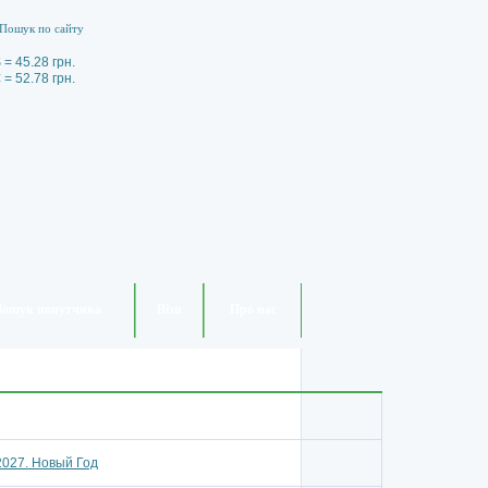
 = 45.28 грн.
 = 52.78 грн.
ошук попутчика
Візи
Про нас
2027. Новый Год