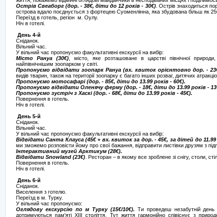
життя, покажемо відмінні оглядові майданчики в несподіваних місцях і поділимос
Острів Свеаборг (дор. - 38€, діти до 12 років - 30€)
. Острів знаходиться пор
острова вдало поєднується з фортецею Суоменлінна, яка збудована більш як 250 
Переїзд в готель, регіон м. Оулу.
Ніч в готелі.
День 4-й
Сніданок.
Вільний час.
У вільний час пропонуємо факультативні екскурсії на вибір:
Місто Рануа (30€)
, місто, яке розташоване в царстві північної природи
найпівнічнішим зоопарком у світі.
Пропонуємо відвідати зоопарк Рануа (вх. квиток орієнтовно дор. - 23€
видів тварин, також на території зоопарку є багато інших розваг, дитячих атракціо
Пропонуємо мотосафарі (дор. - 85€, діти до 13.99 років - 60€).
Пропонуємо відвідати Оленячу ферму (дор. - 18€, діти до 13.99 років - 13
Пропонуємо зустріч з Хаскі (дор. - 68€, діти до 13.99 років - 45€).
Повернення в готель.
Ніч в готелі.
День 5-й
Сніданок.
Вільний час.
У вільний час пропонуємо факультативні екскурсії на вибір:
Відвідати Санта Клауса (45€ + вх. квиток за дор. - 45€, за дітей до 11.99 
ми зможемо розповісти йому про свої бажання, відправити листівки друзям з під
Інтерактивний музей Арктикум (28€).
Відвідати Snowland (23€)
. Ресторан – в якому все зроблене зі снігу, столи, стіл
Повернення в готель.
Ніч в готелі.
День 6-й
Сніданок.
Виселення з готелю.
Переїзд в м. Турку.
У вільний час пропонуємо:
Оглядову екскурсію по м Турку (15€/10€).
Ти проведеш незабутній день у
дотримуються пам'яті XIII століття. Тут життя гармонійно співіснує з прир