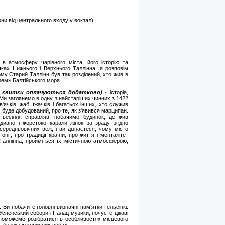
они від центрального входу у вокзал).
 в атмосферу чарівного міста, його історію та
ках Нижнього і Верхнього Таллінна, я розповім
чому Старий Таллінн був так розділений, хто жив в
рем» Балтійського моря.
х. квитки оплачуються додатково)
- історія,
.Ми заглянемо в одну з найстаріших чинних з 1422
ячків, жаб, їжачків і багатьох інших, хто служив
не буде добудований, про те, як з'явився марципан.
т весілля справляв, побачимо будинок, де жив
дивно і жорстоко карали жінок за зраду згідно
середньовічних веж, і ви дізнаєтеся, чому місто
нії, про традиції країни, про життя і менталітет
и Таллінна, пройміться їх містичною атмосферою,
. Ви побачите головні визначні пам'ятки Гельсінкі:
 Успенський собори і Палац музики, почуєте цікаві
допоможемо розібратися в особливостях місцевого