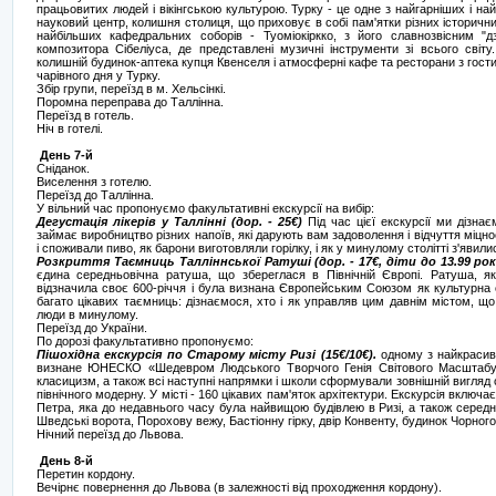
працьовитих людей і вікінгською культурою. Турку - це одне з найгарніших і найс
науковий центр, колишня столиця, що приховує в собі пам'ятки різних історичних
найбільших кафедральних соборів - Туоміокіркко, з його славнозвісним "
композитора Сібеліуса, де представлені музичні інструменти зі всього світ
колишній будинок-аптека купця Квенселя і атмосферні кафе та ресторани з гости
чарівного дня у Турку.
Збір групи, переїзд в м. Хельсінкі.
Поромна переправа до Таллінна.
Переїзд в готель.
Ніч в готелі.
День 7-й
Сніданок.
Виселення з готелю.
Переїзд до Таллінна.
У вільний час пропонуємо факультативні екскурсії на вибір:
Дегустація лікерів у Таллінні (дор. - 25€)
Під час цієї екскурсії ми дізнає
займає виробництво різних напоїв, які дарують вам задоволення і відчуття міцно
і споживали пиво, як барони виготовляли горілку, і як у минулому столітті з'явили
Розкриття Таємниць Талліннської Ратуші (дор. - 17€, діти до 13.99 рокі
єдина середньовічна ратуша, що збереглася в Північній Європі. Ратуша, я
відзначила своє 600-річчя і була визнана Європейським Союзом як культурна 
багато цікавих таємниць: дізнаємося, хто і як управляв цим давнім містом, щ
люди в минулому.
Переїзд до України.
По дорозі факультативно пропонуємо:
Пішохідна екскурсія по Старому місту Ризі (15€/10€).
одному з найкрасиві
визнане ЮНЕСКО «Шедевром Людського Творчого Генія Світового Масштабу».
класицизм, а також всі наступні напрямки і школи сформували зовнішній вигляд
північного модерну. У місті - 160 цікавих пам'яток архітектури. Екскурсія включ
Петра, яка до недавнього часу була найвищою будівлею в Ризі, а також середн
Шведські ворота, Порохову вежу, Бастіонну гірку, двір Конвенту, будинок Чорног
Нічний переїзд до Львова.
День 8-й
Перетин кордону.
Вечірнє повернення до Львова (в залежності від проходження кордону).