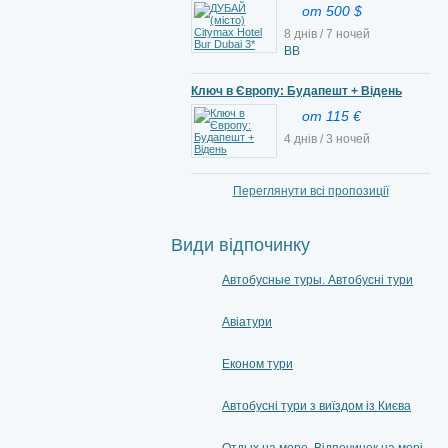
от 500 $
8 днів / 7 ночей
BB
Ключ в Європу: Будапешт + Відень
от 115 €
4 днів / 3 ночей
Переглянути всі пропозиції
Види відпочинку
Автобусные туры. Автобусні тури
Авіатури
Економ тури
Автобусні тури з виїздом із Києва