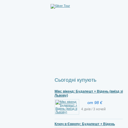
Сьогодні купують
Мікс вікенд: Будапешт + Відень (виїзд зі
Львову)
от 98 €
4 днів / 3 ночей
Ключ в Європу: Будапешт + Відень