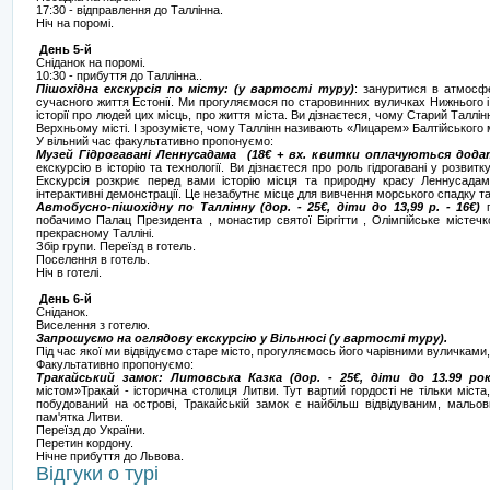
17:30 - відправлення до Таллінна.
Ніч на поромі.
День 5-й
Сніданок на поромі.
10:30 - прибуття до Таллінна..
Пішохідна екскурсія по місту: (у вартості туру)
: зануритися в атмосфе
сучасного життя Естонії. Ми прогуляємося по старовинних вуличках Нижнього і 
історії про людей цих місць, про життя міста. Ви дізнаєтеся, чому Старий Таллін
Верхньому місті. І зрозумієте, чому Таллінн називають «Лицарем» Балтійського
У вільний час факультативно пропонуємо:
Музей Гідрогавані Леннусадама (18€ + вх. квитки оплачуються дод
екскурсію в історію та технології. Ви дізнаєтеся про роль гідрогавані у розвит
Екскурсія розкриє перед вами історію місця та природну красу Леннусадама
інтерактивні демонстрації. Це незабутнє місце для вивчення морського спадку та т
Автобусно-пішохідну по Таллінну (дор. - 25€, діти до 13,99 р. - 16€)
п
побачимо Палац Президента , монастир святої Біргітти , Олімпійське містечк
прекрасному Талліні.
Збір групи. Переїзд в готель.
Поселення в готель.
Ніч в готелі.
День 6-й
Сніданок.
Виселення з готелю.
Запрошуємо на оглядову екскурсію у Вільнюсі (у вартості туру).
Під час якої ми відвідуємо старе місто, прогуляємось його чарівними вуличкам
Факультативно пропонуємо:
Тракайський замок: Литовська Казка (дор. - 25€, діти до 13.99 рок
містом»Тракай - історична столиця Литви. Тут вартий гордості не тільки міста
побудований на острові, Тракайській замок є найбільш відвідуваним, мальов
пам'ятка Литви.
Переїзд до України.
Перетин кордону.
Нічне прибуття до Львова.
Відгуки о турі