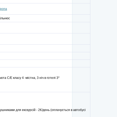
ропа
Вільнюс
та С/Е класу 4 -містна, 3 ніч в готелі 3*
шниками для екскурсій - 2€/день (оплачується в автобусі