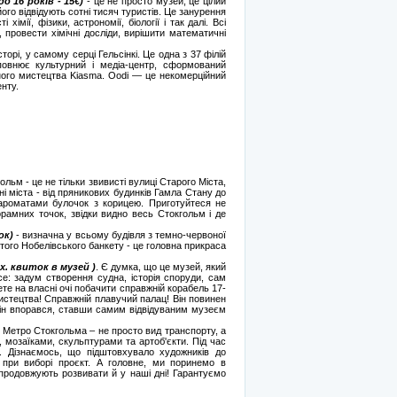
о 16 років - 15€)
- це не просто музей, це цілий
го відвідують сотні тисяч туристів. Це занурення
імії, фізики, астрономії, біології і так далі. Всі
, провести хімічні досліди, вирішити математичні
торі, у самому серці Гельсінкі. Це одна з 37 філій
доповнює культурний і медіа-центр, сформований
ного мистецтва Kiasma. Oodi — це некомерційний
нту.
гольм - це не тільки звивисті вулиці Старого Міста,
ані міста - від пряникових будинків Гамла Стану до
ароматами булочок з корицею. Приготуйтеся не
орамних точок, звідки видно весь Стокгольм і де
ок)
- визначна у всьому будівля з темно-червоної
того Нобелівського банкету - це головна прикраса
вх. квиток в музей )
. Є думка, що це музей, який
все: задум створення судна, історія споруди, сам
жете на власні очі побачити справжній корабель 17-
р мистецтва! Справжній плавучий палац! Він повинен
ін впорався, ставши самим відвідуваним музеєм
Метро Стокгольма – не просто вид транспорту, а
 мозаїками, скульптурами та артоб'єкти. Під час
о. Дізнаємось, що підштовхувало художників до
и при виборі проєкт. А головне, ми поринемо в
 продовжують розвивати й у наші дні! Гарантуємо