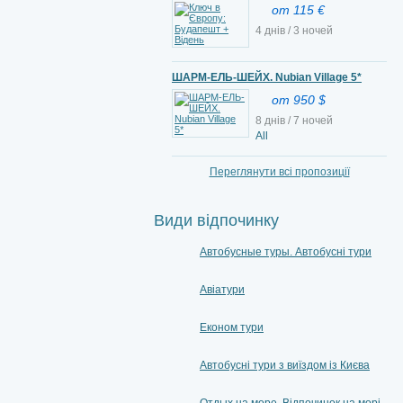
от 115 €
4 днів / 3 ночей
ШАРМ-ЕЛЬ-ШЕЙХ. Nubian Village 5*
от 950 $
8 днів / 7 ночей
All
Переглянути всі пропозиції
Види відпочинку
Автобусные туры. Автобусні тури
Авіатури
Економ тури
Автобусні тури з виїздом із Києва