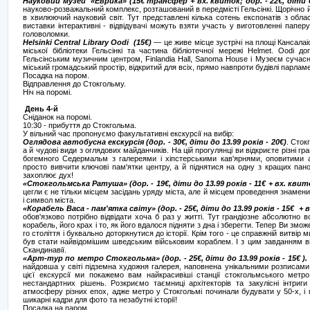
Науковий музей «Еврика» (15€ трансфер + вх. квиток; дор. - 22€, діти д
науково-розважальний комплекс, розташований в передмісті Гельсінкі. Щорічно йо
в хвилюючий науковий світ. Тут представлені кілька сотень експонатів з області х
виставки інтерактивні - відвідувачі можуть взяти участь у виготовленні паперу
головоломки.
Helsinki Central Library Oodi (15€)
— це живе місце зустрічі на площі Кансалаіс
міської бібліотеки Гельсінкі та частина бібліотечної мережі Helmet. Oodi 
Гельсінським музичним центром, Finlandia Hall, Sanoma House і Музеєм сучас
міський громадський простір, відкритий для всіх, прямо навпроти будівлі парламе
Посадка на пором.
Відправлення до Стокгольму.
Ніч на поромі.
День 4-й
Сніданок на поромі.
10:30 - прибуття до Стокгольма.
У вільний час пропонуємо факультативні екскурсії на вибір:
Оглядова автобусна екскурсія (дор. - 30€, діти до 13.99 років - 20€)
. Сток
а й чудові види з оглядових майданчиків. На цій прогулянці ви відкриєте різні гр
богемного Седермальм з галереями і хіпстерськими кав'ярнями, оповитими 
просто вивчити ключові пам'ятки центру, а й піднятися на одну з кращих пан
захоплює дух!
«Стокгольмська Ратуша» (дор. - 19€, діти до 13.99 років - 11€ + вх. квит
цегли є не тільки місцем засідань уряду міста, але й місцем проведення знамени
і символ міста.
«Корабель Васа - пам'ятка світу» (дор. - 25€, діти до 13.99 років - 15€ + 
обов'язково потрібно відвідати хоча б раз у житті. Тут грандіозне абсолютно 
корабель, його крах і то, як його вдалося підняти з дна і зберегти. Тепер Ви змо
го століття і буквально доторкнутися до історії. Крім того - це справжній витві
був стати найвідомішим шведським військовим кораблем. І з цим завданням в
Скандинавії.
«Арт-тур по метро Стокгольма» (дор. - 25€, діти до 13.99 років - 15€ ).
найдовша у світі підземна художня галерея, наповнена унікальними розписами,
цієї екскурсії ми покажемо вам найкрасивіші станції стокгольмського метр
нестандартних рішень. Розкриємо таємниці архітекторів та закулісні інтриг
атмосферу різних епох, адже метро у Стокгольмі починали будувати у 50-х, і
шикарні кадри для фото та незабутні історії!
Посадка на паром.