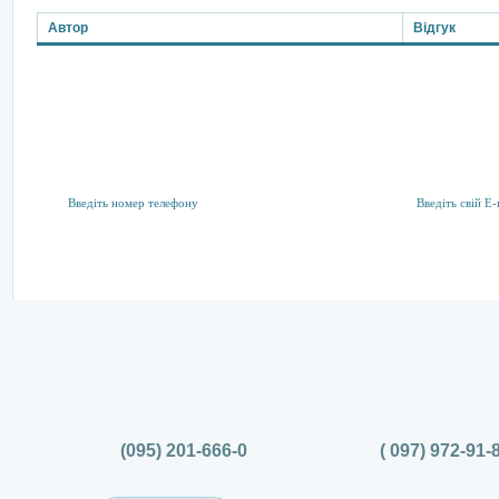
Автор
Відгук
Підписка на розсилку
Тут ви можете підписатися на акції та спеціальні пропозиції
(095) 201-666-0
( 097) 972-91-