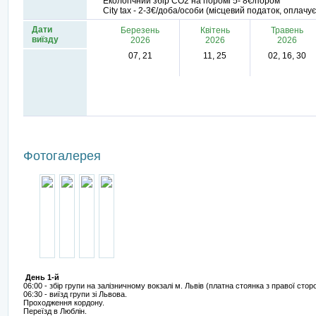
Екологічний збір СО2 на поромі 5- 8€/пором
City tax - 2-3€/доба/особи (місцевий податок, оплачу
Дати
Березень
Квітень
Травень
виїзду
2026
2026
2026
07, 21
11, 25
02, 16, 30
Фотогалерея
День 1-й
06:00 - збір групи на залізничному вокзалі м. Львів (платна стоянка з правої стор
06:30 - виїзд групи зі Львова.
Проходження кордону.
Переїзд в Люблін.