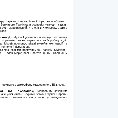
ру чарівного міста, його історію та особливості
Верхнього Таллінна, я розповім легенди та цікаві
н був так розділений, хто жив в Нижньому, а хто в
 моря.
атково)
- Музей Гідрогавані пропонує захопливу
ку мореплавства та подивитесь на їх роботу в дії.
. Музей пропонує цікаві музейні експозиції та
ехнології гідрогавані.
ід час якої ми прогуляємось парком Кадріорг ,
о , Палац Марієнберг і багато інших цікавинок у
и, поринемо в атмосферу старовинного Вільнюсу.
ів - 15€ + вх.квиток)
. Іменований «озерним
, а й усієї Литви - єдиний замок Східної Європи,
ничим і цікавим місцем у місті, це найвідоміша