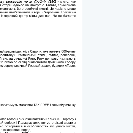
у екскурсію по м. Люблін (15€)
- місто, яке
історії надихає на майбутнє. Багата, семи вікова
мовлюють його особливі якості. Це чарівне місце
ими пам'ятниками історії. Старовинні Краківські
 історичний центр міста для вас. Чи не бажаєте
найкрасивіших міст Європи, яке налічує 800-річну
асштабу». Романський стиль, готика, ренесанс,
й вигляд сучасної Риги. Ригу по праву називають
урсія включає огляд знаменитого Домського собору
кож середньовічний Ризький замок, будинки «Трьох
рацюватимуть магазини TAX FREE і зони відпочинку
чите головні визначні пам'ятки Гельсінкі: Торгову і
ий собори і Палац музики, почуєте цікаві факти з
мо розібратися в особливостях місцевого життя,
іччю корисних порад.