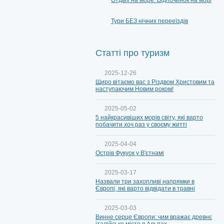
Отдых на море. Відпочинок на морі
Тури БЕЗ нічних перееїздів
Статті про туризм
2025-12-26
Щиро вітаємо вас з Різдвом Христовим та
наступаючим Новим роком!
2025-05-02
5 найкрасивіших морів світу, які варто
побачити хоч раз у своєму житті
2025-04-04
Острів Фукуок у В'єтнамі
2025-03-17
Назвали три захопливі напрямки в
Європі, які варто відвідати в травні
2025-03-03
Винне серце Європи: чим вражає древнє