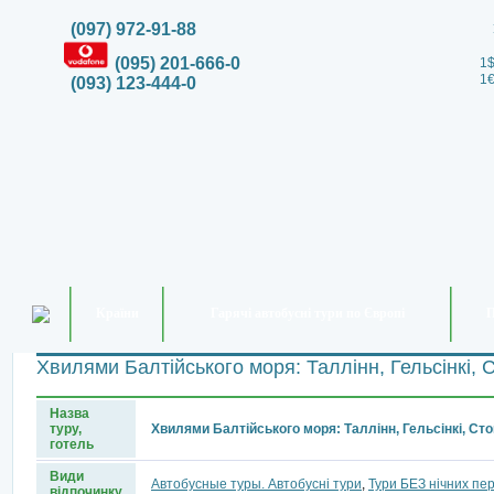
(097) 972-91-88
(095) 201-666-0
1$
1€
(093) 123-444-0
Країни
Гарячі автобусні тури по Європі
П
Хвилями Балтійського моря: Таллінн, Гельсінкі, 
Назва
туру,
Хвилями Балтійського моря: Таллінн, Гельсінкі, Ст
готель
Види
Автобусные туры. Автобусні тури
,
Тури БЕЗ нічних пер
відпочинку