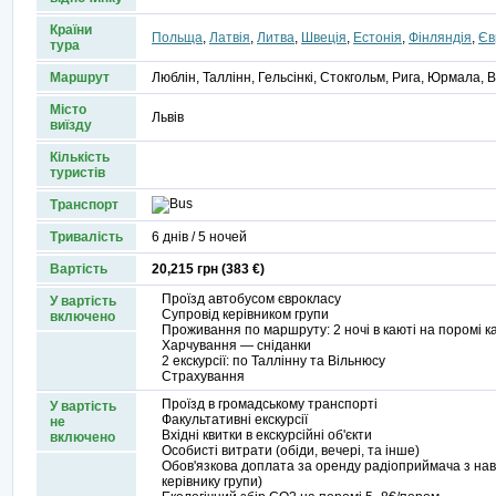
Країни
Польща
,
Латвія
,
Литва
,
Швеція
,
Естонія
,
Фінляндія
,
Єв
тура
Маршрут
Люблін, Таллінн, Гельсінкі, Стокгольм, Рига, Юрмала, 
Місто
Львів
виїзду
Кількість
туристів
Транспорт
Тривалість
6 днів / 5 ночей
Вартість
20,215 грн (383 €)
Проїзд автобусом єврокласу
У вартість
Супровід керівником групи
включено
Проживання по маршруту: 2 ночі в каюті на поромі каю
Харчування — сніданки
2 екскурсії: по Таллінну та Вільнюсу
Страхування
Проїзд в громадському транспорті
У вартість
Факультативні екскурсії
не
Вхідні квитки в екскурсійні об'єкти
включено
Особисті витрати (обіди, вечері, та інше)
Обов'язкова доплата за оренду радіоприймача з наву
керівнику групи)