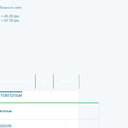
 = 45.28 грн.
 = 52.78 грн.
ошук попутчика
Візи
Про нас
Стокгольм
окгольм
ееїздів