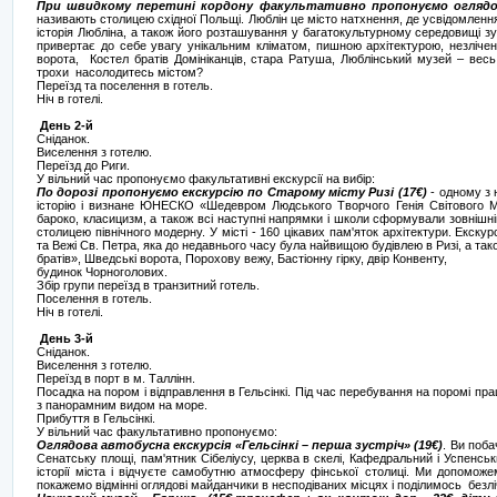
При швидкому перетині кордону факультативно пропонуємо оглядов
називають столицею східної Польщі. Люблін це місто натхнення, де усвідомлення 
історія Любліна, а також його розташування у багатокультурному середовищі зу
привертає до себе увагу унікальним кліматом, пишною архітектурою, незліченн
ворота, Костел братів Домініканців, стара Ратуша, Люблінський музей – весь
трохи насолодитесь містом?
Переїзд та поселення в готель.
Ніч в готелі.
День 2-й
Сніданок.
Виселення з готелю.
Переїзд до Риги.
У вільний час пропонуємо факультативні екскурсії на вибір:
По дорозі пропонуємо екскурсію по Старому місту Ризі (17€)
- одному з 
історію і визнане ЮНЕСКО «Шедевром Людського Творчого Генія Світового М
бароко, класицизм, а також всі наступні напрямки і школи сформували зовнішні
столицею північного модерну. У місті - 160 цікавих пам'яток архітектури. Екск
та Вежі Св. Петра, яка до недавнього часу була найвищою будівлею в Ризі, а та
братів», Шведські ворота, Порохову вежу, Бастіонну гірку, двір Конвенту,
будинок Чорноголових.
Збір групи переїзд в транзитний готель.
Поселення в готель.
Ніч в готелі.
День 3-й
Сніданок.
Виселення з готелю.
Переїзд в порт в м. Таллінн.
Посадка на пором і відправлення в Гельсінкі. Під час перебування на поромі п
з панорамним видом на море.
Прибуття в Гельсінкі.
У вільний час факультативно пропонуємо:
Оглядова автобусна екскурсія «Гельсінкі – перша зустріч» (19€)
. Ви поба
Сенатську площі, пам'ятник Сібеліусу, церква в скелі, Кафедральний і Успенськ
історії міста і відчуєте самобутню атмосферу фінської столиці. Ми допоможе
покажемо відмінні оглядові майданчики в несподіваних місцях і поділимось безл