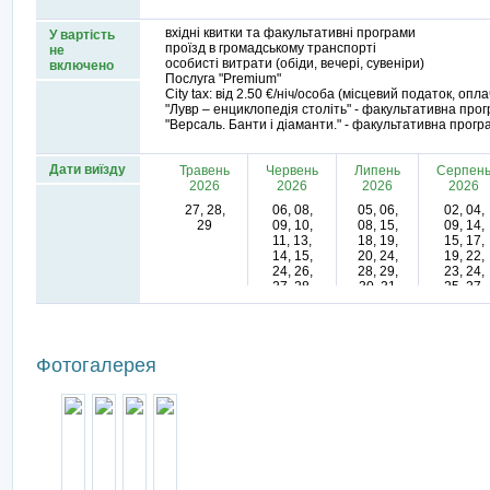
вхідні квитки та факультативні програми
У вартість
проїзд в громадському транспорті
не
особисті витрати (обіди, вечері, сувеніри)
включено
Послуга "Premium"
City tax: від 2.50 €/ніч/особа (місцевий податок, опл
"Лувр – енциклопедія століть" - факультативна про
"Версаль. Банти і діаманти." - факультативна прогр
Дати виїзду
Травень
Червень
Липень
Серпен
2026
2026
2026
2026
27, 28,
06, 08,
05, 06,
02, 04,
29
09, 10,
08, 15,
09, 14,
11, 13,
18, 19,
15, 17,
14, 15,
20, 24,
19, 22,
24, 26,
28, 29,
23, 24,
27, 28,
30, 31
25, 27,
30
28, 29
Фотогалерея