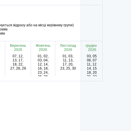
ачується відразу або на місці керівнику групи)
грама
ама
ь
Вересень
Жовтень
Листопад
грудень
2026
2026
2026
2026
07, 12,
01, 02,
01, 03,
03, 05,
13, 17,
03, 04,
11, 13,
06, 07,
18, 22,
12, 14,
17, 20,
11, 12,
27, 28, 29
16, 18,
23, 25, 30
14, 15,
23, 24,
18, 20,
26, 28,
21, 23,
31
30