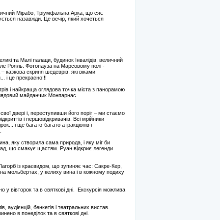
тичний Мірабо, Тріумфальна Арка, що сяє
ується назавжди. Це вечір, який хочеться
икі та Малі палаци, будинок Інвалідів, величний
але Рояль. Фотопауза на Марсовому полі -
 казкова скриня шедеврів, які віками
. і це прекрасно!!!
рів і найкраща оглядова точка міста з панорамою
глядовий майданчик Монпарнас.
свої двері і, переступивши його поріг – ми стаємо
ідкриттів і першовідкривачів. Всі мрійники
к... і ще багато-багато атракціонів і
.
на, яку створила сама природа, і яку міг би
гад, що смакує щастям. Руан відкриє легенди
агорб із краєвидом, що зупиняє час: Сакре-Кер,
а мольбертах, у келиху вина і в кожному подиху
но у вівторок та в святкові дні. Екскурсія можлива
, аудієнцій, бенкетів і театральних вистав.
нено в понеділок та в святкові дні.