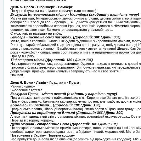
День 5. Прага - Нюрнберг - Бамберг
По дорозі зупинка на сніданок (оплачується по меню).
Екскурсія Імператорське місто - Нюрнберг (входить у вартість туру)
Міська ратуша, Імператорський замок, ринкова площа, церква Богоматері з го
собори св. Себальда і св. Лоренцо ... А ще місто красується пишними готичним
знамените як європейська столиця іграшок, пряників, єдиного в Німеччині черво
сосисок, смаком яких Ви можете насолодиться у вільний час ...
Є можливість відвідати на вибір:
Бамберг - місто на семи пагорбах. (Дорослий: 38€ / Діти: 30€)
Місто, наче з картинки - маленькі чудові будиночки з черепичними дахами, мости 
Регнітц, старий рибальський квартал, єдина в світі ратуша, побудована на воді і б
цьому прекрасному напою... Бамберзьке пиво - автентичне пиво! Шедевр бамберз
років - «раухбір» - спеціальний сорт темного пива, а надзвичайним ароматом дим
Приїзд в Прагу.
Тіні старого міста (Дорослий: 18€ / Діти: 13€)
На старовинних вуличках, серед затишних будинків та храмів оживають древні ле
тьмяному блиску вечірнього освітлення, Ви почуєте перекази, які передаються з
добрі лицарі і привиди, вони кличуть і запрошують нас у своє життя.
Ночівля.
День 6. Брно - Львів - Градчани - Прага
Ранній сніданок
Виселення з готелю.
Екскурсія Прага – місто легенд (входить у вартість туру)
Прага вважається одним з найкрасивіших міст Європи, яке багато століть захопл
Прагу, безсумнівно, бачила на картинках, чула про неї, але, мабуть, досить мрія
Королівські Градчани... (Дорослий: 18€ / Діти: 13€)
Градчанська площа, Шварценбергский палац і зміна варти в Празького граду – рез
Прогулянка на кораблику по Влтаві (Дорослий: 36€ / Діти: 30€)
Аперитиви, шведський стіл у супроводі цікавих розповідей екскурсовода... Ось вон
Переїзд в сторону кордону.
Душа Моравії - старовинне Брно (Дорослий: 18€ / Діти: 13€)
Це прекрасне чеське містечко храмів і монастирів, воно не схоже на інші чеські м
особливі характери, манера одягатись; та й діалект інший: моравський. Місто ба
Повернення в Україну. Перетин кордону.
Час прибуття до Львова після опівночі (залежить від проходження кордону). Місц