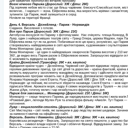
Для бажаючих пропонуємо вечірню програму
Вогні нічного Парижа (Дорослий: 33€ / Діти: 26€)
Під зоряним небом місто стає ще більш чарівним: блискучі Єлисейські поля, міс
величчю... І нарешті — вона. Ейфелева вежа, яка мерехтить мріями і запам’ятов
зупинити. Це Париж, який залишиться в серці.
Ночівля на території Франції.
День 4. Версаль - Діснейленд - Париж - Нормандія
Сніданок. Виселення з готелю.
Все про Париж (Дорослий: 30€ / Діти: 21€)
Автобусна екскурсія по Парижу з фотопаузами. Нас очікують: площа Конкорд, Вел
Лувр, один з найкрасивіших театрів світу – Гранд Опера, церква Мадлен, парк П
Ейфелева вежа тут як на долоні. Побачивши всю цю красу, розуміємо, що Париж –
створювались найвідомішими в світі архітекторами, художниками і скульпторами..
Вежа Монпарнас (дод. оплата)
Вежа Монпарнас - це один із найвідоміших хмарочосів Парижа висотою у 210 мет
360ʼ, де видно весь Париж разом із Ейфелевою вежею. Запрошуємо відвідати о
Є можливість відвідати на вибір:
Країна Діснейленд (Трансфер: 26€ + вх. квиток)
Відвідання країни чудес – Діснейленд. Чарівний світ Діснея відкриває перед нами 
героями дивовижних пригод. Це світ дітей та дорослих – країна фантазій, країна в
зможуть вирушити у захоплюючу мандрівку на машині часу і здійснити політ до зіро
розважальних програм чекають нас в Діснейленді. Допомагаємо придбати квитки
Яскрава Нормандія: скелі Етрета, Руан (Дорослий: 68€ / Діти: 50€ + вх. квиток)
Нормандія- це пейзажі, які хочеться зберегти назавжди. Скелі Етрета — мов карти
підписати Моне. Аромати моря, сидру й свіжих морепродуктів у Трувілі — як спо
Жанни д’Арк, готичну велич і чар незабутнього французького дня.
Париж для закоханих… Монмартр (Дорослий: 21€ / Діти: 16€)
Монмартр — серце творчого Парижа, де народжувалося мистецтво і жила магія.П
«Рожевий дім», легенди Мулен Руж та атмосфера фільму «Амелі». Тут Париж — н
натхнення.
Лувр – енциклопедія століть (Дорослий: 38€ / Діти: 30€ + вх. квиток)
Світ Мистецтва – світ геніїв, які залишили в дар людству великі шедеври. Зачине
за наявності квитків на офіційному сайті.
Версаль. Банти і діаманти. (Дорослий: 38€ / Діти: 30€ + вх. квиток)
Королівська резиденція – Версаль. Запрошуємо на свято пишноти, у царство балів
Версаль – символ влади короля Сонця і обличчя Франції. Відвідування замку. Зачи
Виїзд з Парижу орієнтовно о 22.00.