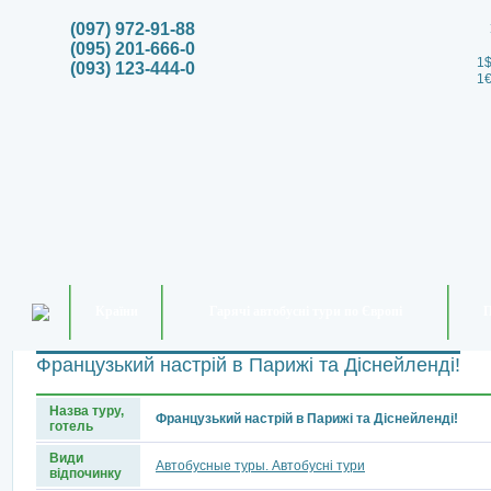
(097) 972-91-88
(095) 201-666-0
1$
(093) 123-444-0
1€
Країни
Гарячі автобусні тури по Європі
П
Французький настрій в Парижі та Діснейленді!
Назва туру,
Французький настрій в Парижі та Діснейленді!
готель
Види
Автобусные туры. Автобусні тури
відпочинку