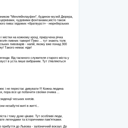
динником "Менляйнлауфен", будинок-музей Дюрера,
и церквами, чудовими фонтанами,місто також
ного пива і відомих «братвурст» - нюрнберзьких
і містки на кожному кроці, приручена річка
езліч пивних таверн! Пиво ... тут знають толк
ьких пивоварів - напій, якому вже понад 300
у! Такого немає ніде!
генди. Від таємного служителя старого міста у
 вуст в уста лише вибраним. Тут з'являються
ює і не перестає дивувати !!! Кожна людина
ти, пора все це побачити своїми очима ...
иденції чеських князів.
и незабутні миті в житті...
іста і тому дуже цікаве. Тут особливі люди,
гате легендами та історичними пам'ятками.
е прибуття до Львова - залізничний вокзал. До