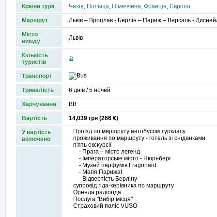
Країни тура
Чехія
,
Польща
,
Німеччина
,
Франція
,
Європа
Маршрут
Львів – Вроцлав - Берлін – Париж – Версаль - Дисней
Місто
Львів
виїзду
Кількість
туристів
Транспорт
Тривалість
6 днів / 5 ночей
Харчування
ВВ
Вартість
14,039 грн (266 €)
Проїзд по маршруту автобусом туркласу
У вартість
проживання по маршруту - готель зі сніданками
включено
п'ять екскурсії
- Прага – місто легенд
- Імператорське місто - Нюрнберг
- Музей парфумів Fragonard
- Магія Парижа!
- Відвертість Берліну
супровід гіда-керівника по маршруту
Оренда радіогіда
Послуга "Вибір місця"
Страховий поліс VUSO