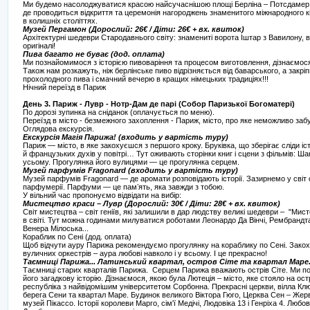
Ми будемо насолоджуватися красою найсучаснішою площі Берліна – Потсдамер 
де проводиться відкриття та церемонія нагороджень знаменитого міжнародного 
в колишніх століттях.
Музей Пергамон (Дорослий: 26€ / Діти: 26€ + вх. квиток)
Архітектурні шедеври Стародавнього світу: знамениті ворота Іштар з Вавилону, во
оригіналі!
Пива багато не буває (дод. оплата)
Ми познайомимося з історією пивоваріння та процесом виготовлення, дізнаємося,
Також нам розкажуть, ніж берлінське пиво відрізняється від баварського, а закрі
прохолодного пива і смачний вечерю в кращих німецьких традиціях!!!
Нічний переїзд в Париж
День 3. Париж - Лувр - Нотр-Дам де парі (Собор Паризької Богоматері)
По дорозі зупинка на сніданок (оплачується по меню).
Переїзд в місто - безмежного захоплення - Париж, місто, про яке неможливо забут
Оглядова екскурсія.
Екскурсія Магія Парижа! (входить у вартість туру)
Париж — місто, в яке закохуєшся з першого кроку. Бруківка, що зберігає сліди і
й французьких духів у повітрі… Тут оживають сторінки книг і сцени з фільмів: 
усьому. Прогулянка його вулицями — це прогулянка серцем.
Музей парфумів Fragonard (входить у вартість туру)
Музей парфумів Fragonard — де аромати розповідають історії. Зазирнемо у світ 
парфумерії. Парфуми — це памʼять, яка завжди з тобою.
У вільний час пропонуємо відвідати на вибір:
Мистецтво краси – Лувр (Дорослий: 30€ / Діти: 28€ + вх. квиток)
Світ мистецтва – світ геніїв, які залишили в дар людству великі шедеври – "Мис
в світі. Тут можна годинами милуватися роботами Леонардо Да Вінчі, Рембрандта,
Венера Мілоська...
Кораблик по Сені (дод. оплата)
Щоб відчути ауру Парижа рекомендуємо прогулянку на кораблику по Сені. Закохані 
вуличних оркестрів – аура любові навколо і у всьому. І це прекрасно!
Таємниці Парижа... Латинський квартал, остров Сіте та квартал Маре. (
Таємниці старих кварталів Парижа. Серцем Парижа вважають острів Сіте. Ми п
його загадкову історію. Дізнаємося, якою була Лютеція – місто, яке стояло на ост
республіка з найвідомішим університетом Сорбонна. Прекрасні церкви, вілла Кл
берега Сени та квартал Маре. Будинок великого Віктора Гюго, Церква Сен – Жерв
музей Пікассо. Історії королеви Марго, сім'ї Медічі, Людовіка 13 і Генріха 4. Любов