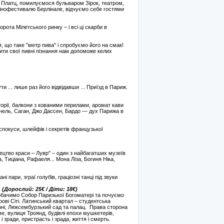
Платц, помилуємося бульваром Зірок, театром,
кінофестивалю Берлінале, відчуємо себе гостями
рота Мілетського ринку – і всі ці скарби в
 що таке "метр пива" і спробуємо його на смак!
пити свої пивні пізнання нам допоможе келих
и ... лише раз його відвідавши ... Приїзд в Париж.
сторії, балкони з кованими перилами, аромат кави
Шанель, Саган, Джо Дассен, Бардо — дух Парижа в
спокуси, шлейфів і секретів французької
тецтво краси – Лувр" – один з найбагатших музеїв
 Тиціана, Рафаеля... Мона Ліза, Богиня Ніка,
пари, зграї голубів, граціозні танці під звуки
Дорослий: 25€ / Діти: 18€)
обачимо Собор Паризької Богоматері та почуємо
рові Сіті. Латинський квартал – студентська
юні, Люксембурзький сад та палац. Права сторона
е, вулиця Троянд, будівлі епохи мушкетерів,
 і зради, пристрасть і зрада, життя і смерть.