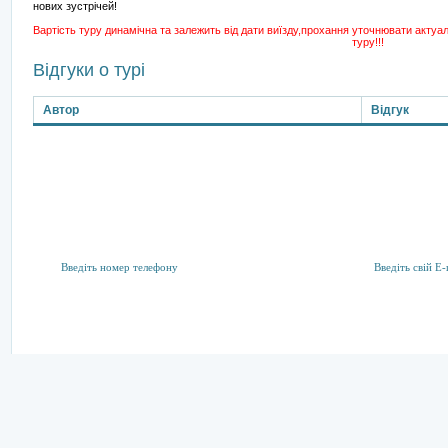
нових зустрічей!
Вартість туру динамічна та залежить від дати виїзду,прохання уточнювати акту
туру!!!
Відгуки о турі
Автор
Відгук
Підписка на розсилку
Тут ви можете підписатися на акції та спеціальні пропозиції