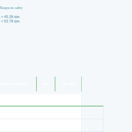
 = 45.28 грн.
 = 52.78 грн.
ошук попутчика
Візи
Про нас