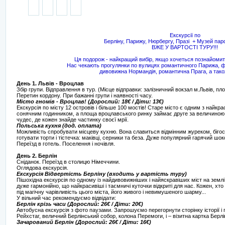
Екскурсії по
Берліну, Парижу, Нюрбергу, Празі + Музей па
ВЖЕ У ВАРТОСТІ ТУРУ!!!
Ця подорож - найкращий вибір, якщо хочеться познайоми
Нас чекають прогулянки по вулицях романтичного Парижа, фан
дивовижна Нормандія, романтична Прага, а тако
День 1. Львів - Вроцлав
Збір групи. Відправлення в тур. (Місце відправки: залізничний вокзал м.Львів, пл
Перетин кордону. При бажанні групи і наявності часу.
Місто гномів - Вроцлав! (Дорослий: 18€ / Діти: 13€)
Екскурсія по місту 12 островів і більше 100 мостів! Старе місто є одним з найк
сонячним годинником, а площа вроцлавського ринку займає друге за величиною мі
чудес, де кожен знайде частинку своєї мрії.
Польська кухня (дод. оплата)
Можливість спробувати місцеву кухню. Вона славиться відмінним журеком, бігос
готувати торти і тістечка: маківці, серники та беза. Дуже популярний гарячий шо
Переїзд в готель. Поселення і ночівля.
День 2. Берлін
Сніданок. Переїзд в столицю Німеччини.
Оглядова екскурсія.
Екскурсія Відвертість Берліну (входить у вартість туру)
Пішохідна екскурсія по одному із найдивовижніших і найяскравіших міст на землі
дуже гармонійно, що найкрасивіші і таємничі куточки відкриті для нас. Кожен, хто
під магічну чарівливість цього міста, його живого і невимушеного шарму...
У вільний час рекомендуємо відвідати:
Берлін крізь часи (Дорослий: 26€ / Діти: 20€)
Автобусна екскурсія з фото паузами. Запрошуємо перегорнути сторінку історії і п
Рейхстаг, величний Берлінський собор, колона Перемоги, і – візитна картка Берл
Зачарований Берлін (Дорослий: 26€ / Діти: 16€)