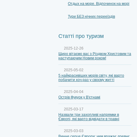
Отдых на море. Відпочинок на морі
Тури БЕЗ нічних перееїздів
Статті про туризм
2025-12-26
Щиро вітаємо вас з Різдвом Христовим та
наступаючим Новим роком!
2025-05-02
5 найкрасивіших морів світу, які варто
побачити хоч раз у своєму житті
2025-04-04
Острів Фукуок у В'єтнамі
2025-03-17
Назвали три захопливі напрямки в
Європі, які варто відвідати в травні
2025-03-03
Винне серце Європи: чим вражає древнє