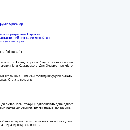
рфумів Фрагонар
тись з прекрасним Парижем!
тастичний світ казки Діснейленд,
ж чудовий Берлін!
оща Двірцева 1).
расивіших в Польщі, чарівна Ратуша зі старовинним
сце, після Краківського. Для більшості це місто
ом і голонкою. Польські господині чудово вміють
колад. Оплата по меню.
, де сучасність і традиції доповнюють одне одного
 приїжджає до Берліна, так чи інакше, потрапляє
обачити Берлін таким, який він є зараз: могутній
іна – Бранденбурзькі ворота.