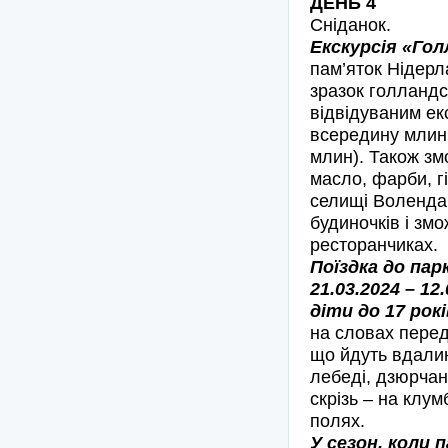
ДЕНЬ 4
Сніданок.
Екскурсія «Гол
пам’яток Нідерл
зразок голландс
відвідуваним ек
всередину млині
млин). Також зм
масло, фарби, г
селищі Воленда
будиночків і зм
ресторанчиках.
Поїздка до пар
21.03.2024 – 12
діти до 17 рокі
на словах перед
що йдуть вдалин
лебеді, дзюрчанн
скрізь – на клум
полях.
У сезон, коли 