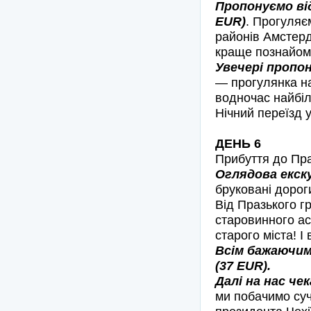
Пропонуємо ві
EUR)
. Прогуляє
районів Амстер
краще познайом
Увечері пропон
— прогулянка на
водночас найбіл
Нічний переїзд у
ДЕНЬ 6
Прибуття до Пра
Оглядова екск
бруковані дороги
Від Празького г
старовинного ас
старого міста! 
Всім бажаючим
(37 EUR).
Далі на нас че
ми побачимо суч