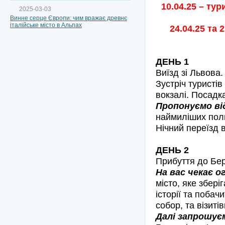
10.04.25 – ту
2025-03-03
Винне серце Європи: чим вражає древнє
італійське місто в Альпах
24.04.25 та 
ДЕНЬ 1
Виїзд зі Львова
Зустріч туристі
вокзалі. Посадк
Пропонуємо ві
наймиліших поль
Нічний переїзд в
ДЕНЬ 2
Прибуття до Бер
На вас чекає о
місто, яке збер
історії та побач
собор, та візиті
Далі запрошує