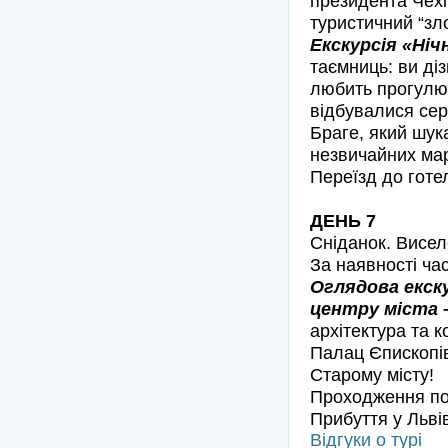
президента Чехії
туристичний “зл
Екскурсія «Ніч
таємниць: ви ді
любить прогулюв
відбувалися сер
Браге, який шука
незвичайних ма
Переїзд до готел
ДЕНЬ 7
Сніданок. Висел
За наявності ча
Оглядова екску
центру міста 
архітектура та 
Палац Єпископів
Старому місту!
Проходження пол
Прибуття у Льві
Відгуки о турі