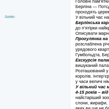
Головні пам’ятк
Берліна — Потсд
проходять цере
У вільний час на
Google+
Берлінська кар
до п’ятірки най
Описувати марн
Прогулянка на
розслаблена річ
урядового кварт
Гумбольдта, Бе
Екскурсія пал
вишуканий палац
Розташований у 
королів. Інтер’
у часи величі ні
У вільний час 
4-15 років – ві
найстаріший зоо
слони, жирафи, 
яких ви ще не б