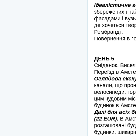
ідеалістичне г
збережених і на
фасадами і вузь
де хочеться тво
Рембрандт.
Повернення в го
ДЕНЬ 5
Сніданок. Висел
Переїзд в Амст
Оглядова екск
канали, що прони
велосипеди, гори
цим чудовим мі
будинок в Амстер
Далі для всіх
(22 EUR).
В Амст
розташовані буди
будинки, шикарн