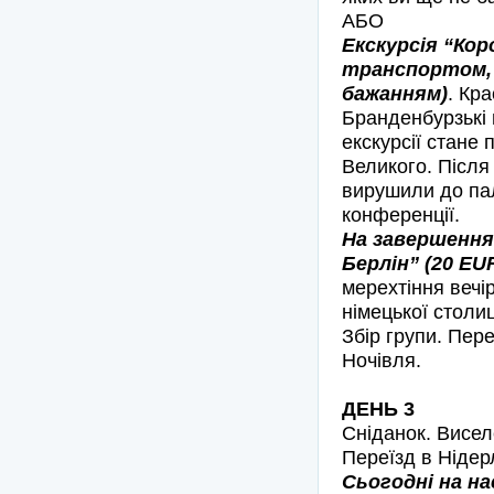
АБО
Екскурсія “Кор
транспортом, 
бажанням)
. Кр
Бранденбурзькі в
екскурсії стане
Великого. Після
вирушили до па
конференції.
На завершення 
Берлін” (20 EU
мерехтіння вечі
німецької столиц
Збір групи. Пере
Ночівля.
ДЕНЬ 3
Сніданок. Висел
Переїзд в Нідер
Сьогодні на н