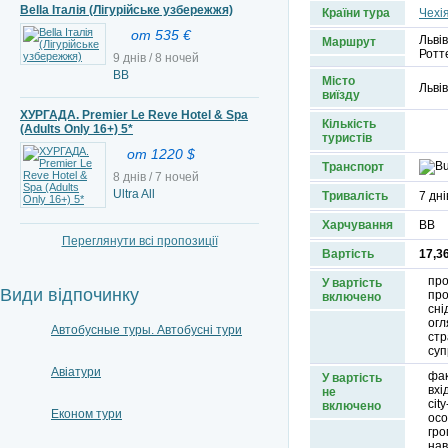
Bella Італія (Лігурійське узбережжя)
Країни тура
Чехі
от 535 €
Льві
Маршрут
Ротт
9 днів / 8 ночей
ВВ
Місто
Львів
виїзду
ХУРГАДА. Premier Le Reve Hotel & Spa
Кількість
(Adults Only 16+) 5*
туристів
от 1220 $
Транспорт
8 днів / 7 ночей
Ultra All
Тривалість
7 дні
Харчування
ВВ
Переглянути всі пропозиції
Вартість
17,36
про
У вартість
Види відпочинку
про
включено
сні
огл
Автобусные туры. Автобусні тури
стр
суп
Авіатури
фак
У вартість
вхі
не
cit
включено
Економ тури
осо
гро
нав