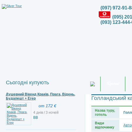
(097) 972-91-8
(095) 20
(093) 123-444-
Сьогодні купують
Країни
Душевний Вікенд Краків, Прага, Відень,
Голландський к
Будапешт + Егер
от 172 €
Назва туру,
4 днів / 3 ночей
Голл
готель
ВВ
Види
Авто
відпочинку