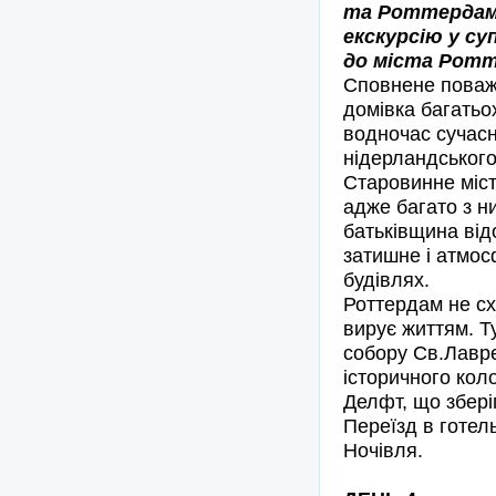
та Роттердам 
екскурсію у с
до міста Ротт
Сповнене поважн
домівка багатьо
водночас сучасн
нідерландського
Старовинне міст
адже багато з н
батьківщина від
затишне і атмос
будівлях.
Роттердам не сх
вирує життям. Т
собору Св.Лавре
історичного кол
Делфт, що збері
Переїзд в готел
Ночівля.