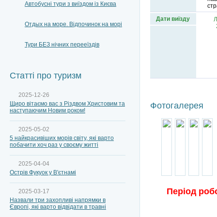
Автобусні тури з виїздом із Києва
стр
Дати виїзду
Отдых на море. Відпочинок на морі
Тури БЕЗ нічних перееїздів
Статті про туризм
2025-12-26
Щиро вітаємо вас з Різдвом Христовим та
Фотогалерея
наступаючим Новим роком!
2025-05-02
5 найкрасивіших морів світу, які варто
побачити хоч раз у своєму житті
2025-04-04
Острів Фукуок у В'єтнамі
Період робо
2025-03-17
Назвали три захопливі напрямки в
Європі, які варто відвідати в травні