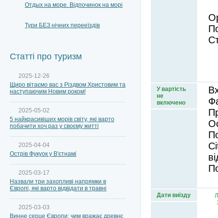
-
Отдых на море. Відпочинок на морі
О
Тури БЕЗ нічних перееїздів
По
С
Статті про туризм
2025-12-26
Щиро вітаємо вас з Різдвом Христовим та
Вх
У вартість
наступаючим Новим роком!
не
Фа
включено
2025-05-02
Пр
5 найкрасивіших морів світу, які варто
Ос
побачити хоч раз у своєму житті
П
Ci
2025-04-04
Острів Фукуок у В'єтнамі
ві
По
2025-03-17
Назвали три захопливі напрямки в
Європі, які варто відвідати в травні
Дати виїзду
2025-03-03
Винне серце Європи: чим вражає древнє