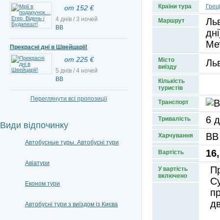
Країни тура
Грец
от 152 €
4 днів / 3 ночей
Льв
Маршрут
BB
дні
Ме
Прекрасні дні в Швейцарії!
от 225 €
Місто
Ль
виїзду
5 днів / 4 ночей
BB
Кількість
туристів
Переглянути всі пропозиції
Транспорт
6 д
Тривалість
Види відпочинку
BB
Харчування
Автобусные туры. Автобусні тури
16,
Вартість
Авіатури
П
У вартість
включено
Су
Економ тури
п
дв
Автобусні тури з виїздом із Києва
-