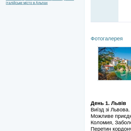
італійське місто в Альпах
Фотогалерея
Екскурс
День 1. Львів
Виїзд зі Львова.
Можливе приєдна
Коломия, Заболо
Перетин кордону