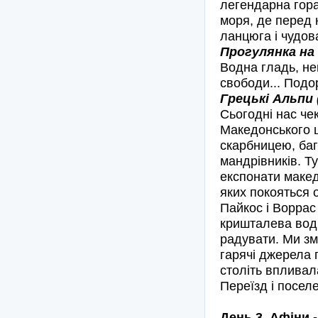
легендарна гора
моря, де перед 
ланцюга і чудов
Прогулянка на 
Водна гладь, ней
свободи... Подор
Грецькі Альпи 
Сьогодні нас че
Македонського ц
скарбницею, баг
мандрівників. Т
експонати македо
яких покояться о
Пайкос і Воррас 
кришталева води
радувати. Ми зм
гарячі джерела 
століть впливал
Переїзд і поселе
День 3. Афіни 