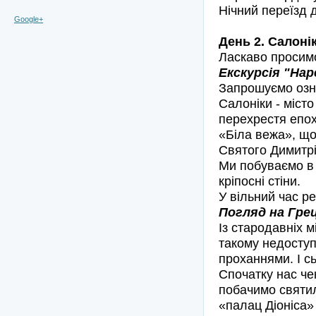
Нічний переїзд д
Google+
День 2. Салонік
Ласкаво просимо
Екскурсія "Нар
Запрошуємо озна
Салоніки - місто
перехрестя епох
«Біла вежа», що
Святого Димитрі
Ми побуваємо в 
кріпосні стіни.
У вільний час р
Погляд на Грец
Із стародавніх м
такому недоступ
проханнями. І с
Спочатку нас че
побачимо святил
«палац Діоніса» 