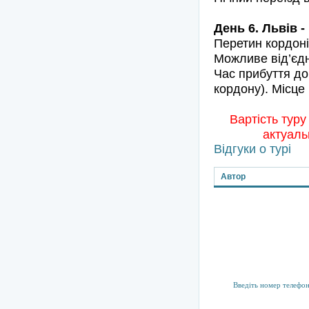
День 6. Львів 
Перетин кордоні
Можливе від’єдн
Час прибуття до
кордону). Місце 
Вартість туру
актуаль
Відгуки о турі
Автор
Підписка на р
Тут ви можете підпис