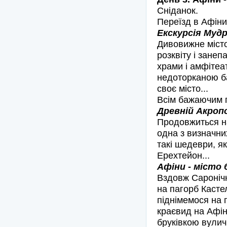
Сніданок.
Переїзд в Афіни
Екскурсія Муд
Дивовижне місто
розквіту і занеп
храми і амфітеа
недоторканою ба
своє місто...
Всім бажаючим 
Древній Акропо
Продовжиться н
одна з визначни
такі шедеври, я
Ерехтейон...
Афіни - місто б
Вздовж Саронічн
на пагорб Касте
піднімемося на 
краєвид на Афін
бруківкою вулич