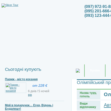
(097) 972-91-8
(095) 201-666-
(093) 123-444-
Сьогодні купують
Країни
Париж - місто кохання
Олімпійський пр
от 228 €
6 днів / 5 ночей
Назва туру,
Ол
ВВ
готель
Види
Ав
Мрії в подарунок… Егер, Відень і
відпочинку
Будапешт!