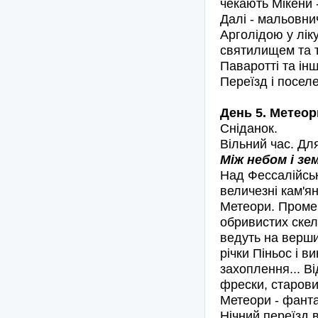
чекають Мікени -
Далі - мальовни
Арголідою у ліку
святилищем та т
Паваротті та інш
Переїзд і поселе
День 5. Метеор
Сніданок.
Вільний час. Дл
Між небом і зе
Над Фессалійськ
величезні кам'ян
Метеори. Промен
обривистих скел
ведуть на верши
річки Піньос і в
захоплення... В
фрески, старовинн
Метеори - фанта
Нічний переїзд в