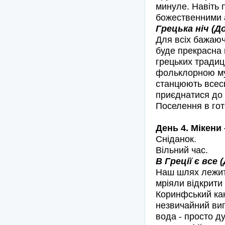
минуле. Навіть п
божественними 
Грецька ніч (До
Для всіх бажаючи
буде прекрасна 
грецьких традиц
фольклорною муз
станцюють всесв
приєднатися до 
Поселення в гот
День 4. Мікени
Сніданок.
Вільний час.
В Греції є все 
Наш шлях лежить
мріяли відкрити 
Коринфський кан
незвичайний виг
вода - просто д