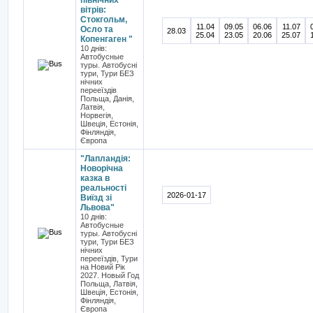
північних
вітрів:
Стокгольм,
11.04
09.05
06.06
11.07
Осло та
28.03
25.04
23.05
20.06
25.07
Копенгаген "
10 днів:
Автобусные
туры. Автобусні
тури, Тури БЕЗ
нічних
перееїздів
Польща, Данія,
Латвія,
Норвегiя,
Швеція, Естонія,
Фінляндія,
Європа
"Лапландія:
Новорічна
казка в
реальності
2026-01-17
Виїзд зі
Львова"
10 днів:
Автобусные
туры. Автобусні
тури, Тури БЕЗ
нічних
перееїздів, Тури
на Новий Рік
2027. Новый Год
Польща, Латвія,
Швеція, Естонія,
Фінляндія,
Європа