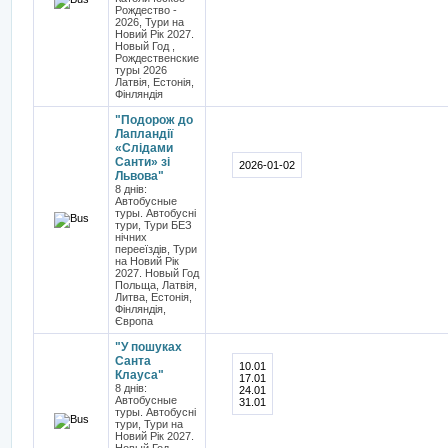
Рождество -
2026, Тури на
Новий Рік 2027.
Новый Год ,
Рождественские
туры 2026
Латвія, Естонія,
Фінляндія
"Подорож до
Лапландії
«Слідами
Санти» зі
2026-01-02
Львова"
8 днів:
Автобусные
туры. Автобусні
тури, Тури БЕЗ
нічних
перееїздів, Тури
на Новий Рік
2027. Новый Год
Польща, Латвія,
Литва, Естонія,
Фінляндія,
Європа
"У пошуках
Санта
10.01
Клауса"
17.01
8 днів:
24.01
Автобусные
31.01
туры. Автобусні
тури, Тури на
Новий Рік 2027.