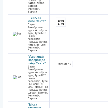
Новый Год
Латвія, Литва,
Естонія,
Фінляндія,
Європа
"Туди, де
10.01
живе Санта"
17.01
8 днів:
Автобусные
туры. Автобусні
тури, Тури БЕЗ
нічних
перееїздів
Польща, Латвія,
Литва, Естонія,
Фінляндія,
Європа
"Лапландія -
Подорож до
світу Санти"
2026-01-17
9 днів:
Автобусные
туры. Автобусні
тури, Тури БЕЗ
нічних
перееїздів, Тури
на Новий Рік
2027. Новый Год
Польща, Латвія,
Швеція, Естонія,
Фінляндія,
Європа
"Міста