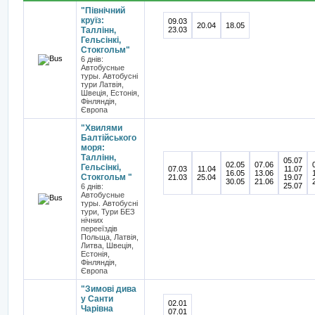
"Північний
круїз:
09.03
20.04
18.05
Таллінн,
23.03
Гельсінкі,
Стокгольм"
6 днів:
Автобусные
туры. Автобусні
тури Латвія,
Швеція, Естонія,
Фінляндія,
Європа
"Хвилями
Балтійського
моря:
Таллінн,
05.07
02.05
07.06
Гельсінкі,
07.03
11.04
11.07
16.05
13.06
Стокгольм "
21.03
25.04
19.07
30.05
21.06
25.07
6 днів:
Автобусные
туры. Автобусні
тури, Тури БЕЗ
нічних
перееїздів
Польща, Латвія,
Литва, Швеція,
Естонія,
Фінляндія,
Європа
"Зимові дива
у Санти
02.01
Чарівна
07.01