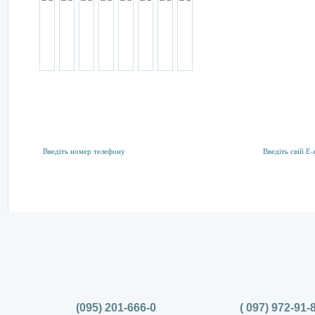
Підписка на розсилку
Тут ви можете підписатися на акції та спеціальні пропозиції
(095) 201-666-0
( 097) 972-91-