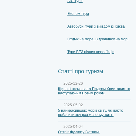
Авіатури
Економ тури
Автобусні тури з виїздом із Києва
Отдых на море. Відпочинок на морі
Тури БЕЗ нічних перееїздів
Статті про туризм
2025-12-26
Щиро вітаємо вас з Різдвом Христовим та
наступаючим Новим роком!
2025-05-02
5 найкрасивіших морів світу, які варто
побачити хоч раз у своєму житті
2025-04-04
Острів Фукуок у В'єтнамі