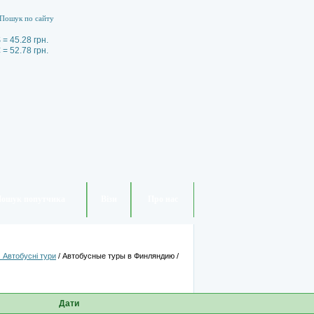
 = 45.28 грн.
 = 52.78 грн.
ошук попутчика
Візи
Про нас
 Автобусні тури
/
Автобусные туры в Финляндию
/
Дати