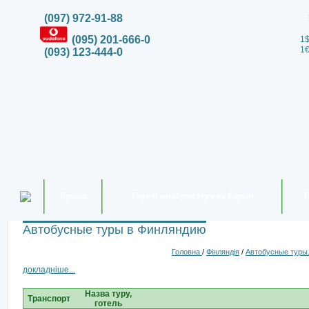
(097) 972-91-88
(095) 201-666-0
1$
1€
(093) 123-444-0
Країни
Гарячі автобусні тури по Європі
П
Автобусные туры в Финляндию
Головна
/
Фінляндія
/
Автобусные туры.
докладніше...
Назва туру,
Транспорт
готель