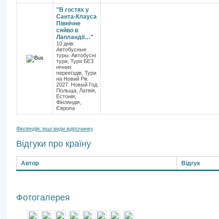
"В гостях у
Санта-Клауса
Північне
сяйво в
Лапландії…"
10 днів:
Автобусные
туры. Автобусні
тури, Тури БЕЗ
нічних
перееїздів, Тури
на Новий Рік
2027. Новый Год
Польща, Латвія,
Естонія,
Фінляндія,
Європа
Фінляндія: інші види відпочинку
Відгуки про країну
Автор
Відгук
Фотогалерея