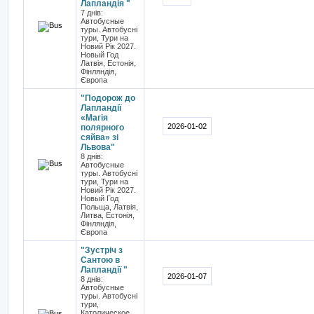
Лапландія "
7 днів:
Автобусные
туры. Автобусні
тури, Тури на
Новий Рік 2027.
Новый Год
Латвія, Естонія,
Фінляндія,
Європа
"Подорож до
Лапландії
«Магія
2026-01-02
полярного
сяйва» зі
Львова"
8 днів:
Автобусные
туры. Автобусні
тури, Тури на
Новий Рік 2027.
Новый Год
Польща, Латвія,
Литва, Естонія,
Фінляндія,
Європа
"Зустріч з
Сантою в
Лапландії "
2026-01-07
8 днів:
Автобусные
туры. Автобусні
тури,
Католическое