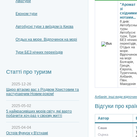
Авіатури
"Аромат
зі
східними
Економ тури
нотами... 
8 днів:
Автобусны
Автобусні тури з виїздом із Києва
туры.
Автобусні
тури, Тури
Отдых на море. Відпочинок на морі
БЕЗ нічних
перееїздів,
Отдых на
море.
Тури БЕЗ нічних перееїздів
Відпочинок
на морі
Болгарія,
Греція,
Європа,
Статті про туризм
Туреччина
Албанія,
Півн.
2025-12-26
Македонія
Щиро вітаємо вас з Різдвом Христовим та
наступаючим Новим роком!
Албанія: інші види відпочи
Відгуки про краї
2025-05-02
5 найкрасивіших морів світу, які варто
побачити хоч раз у своєму житті
Автор
2025-04-04
Саша
Острів Фукуок у В'єтнамі
Оцінка