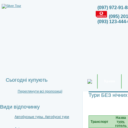
(097) 972-91-8
(095) 20
(093) 123-444-
Сьогодні купують
Країни
Переглянути всі пропозиції
Тури БЕЗ нічних
Види відпочинку
Автобусные туры. Автобусні тури
Назва
Транспорт
туру,
готель