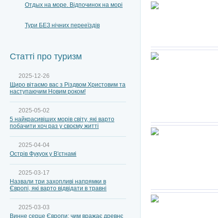
Отдых на море. Відпочинок на морі
Тури БЕЗ нічних перееїздів
Статті про туризм
2025-12-26
Щиро вітаємо вас з Різдвом Христовим та
наступаючим Новим роком!
2025-05-02
5 найкрасивіших морів світу, які варто
побачити хоч раз у своєму житті
2025-04-04
Острів Фукуок у В'єтнамі
2025-03-17
Назвали три захопливі напрямки в
Європі, які варто відвідати в травні
2025-03-03
Винне серце Європи: чим вражає древнє