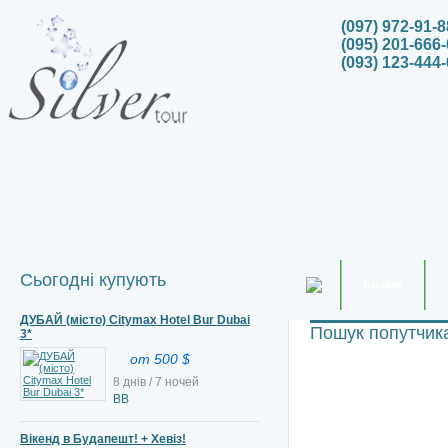
(097) 972-91-8
(095) 201-666-
(093) 123-444-
Сьогодні купують
Країни
ДУБАЙ (місто) Citymax Hotel Bur Dubai
Пошук попутчик
3*
от 500 $
8 днів / 7 ночей
BB
Вікенд в Будапешт! + Хевіз!