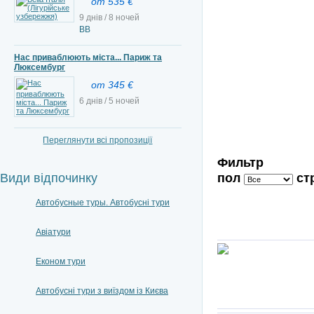
от 535 €
9 днів / 8 ночей
ВВ
Нас приваблюють міста... Париж та
Люксембург
от 345 €
6 днів / 5 ночей
Переглянути всі пропозиції
Фильтр
пол
ст
Види відпочинку
Автобусные туры. Автобусні тури
Авіатури
Економ тури
Автобусні тури з виїздом із Києва