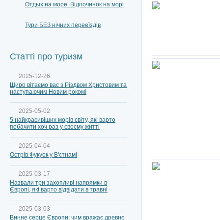
Отдых на море. Відпочинок на морі
Тури БЕЗ нічних перееїздів
Статті про туризм
2025-12-26
Щиро вітаємо вас з Різдвом Христовим та
наступаючим Новим роком!
2025-05-02
5 найкрасивіших морів світу, які варто
побачити хоч раз у своєму житті
2025-04-04
Острів Фукуок у В'єтнамі
2025-03-17
Назвали три захопливі напрямки в
Європі, які варто відвідати в травні
2025-03-03
Винне серце Європи: чим вражає древнє