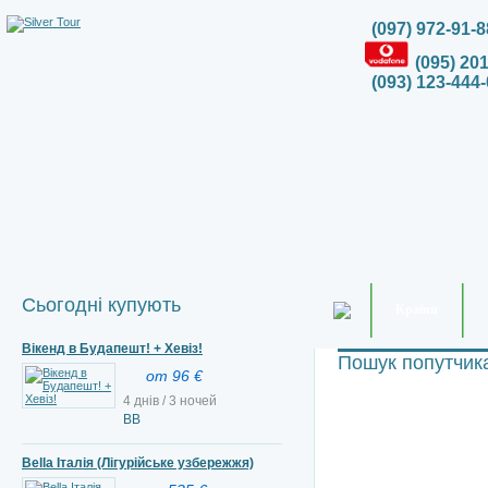
(097) 972-91-8
(095) 20
(093) 123-444-
Сьогодні купують
Країни
Вікенд в Будапешт! + Хевіз!
Пошук попутчик
от 96 €
4 днів / 3 ночей
ВВ
Bella Італія (Лігурійське узбережжя)