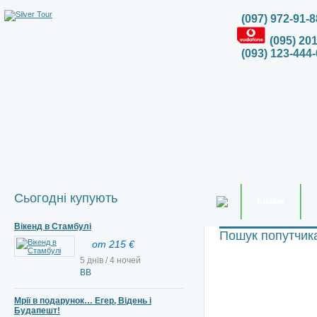
(097) 972-91-8
(095) 20
(093) 123-444-
Сьогодні купують
Країни
Вікенд в Стамбулі
Пошук попутчик
от 215 €
5 днів / 4 ночей
ВВ
Мрії в подарунок… Егер, Відень і
Будапешт!