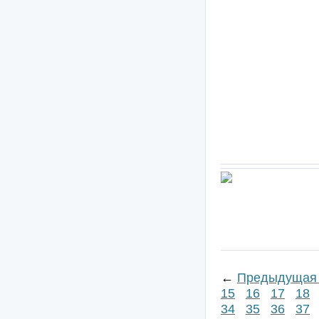
←
Предыдущая 
15
16
17
18
34
35
36
37