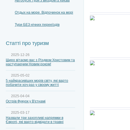
Автобусні тури з виїздом із Києва
Отдых на море. Відпочинок на морі
Тури БЕЗ нічних перееїздів
Статті про туризм
2025-12-26
Щиро вітаємо вас з Різдвом Христовим та
наступаючим Новим роком!
2025-05-02
5 найкрасивіших морів світу, які варто
побачити хоч раз у своєму житті
2025-04-04
Острів Фукуок у В'єтнамі
2025-03-17
Назвали три захопливі напрямки в
Європі, які варто відвідати в травні