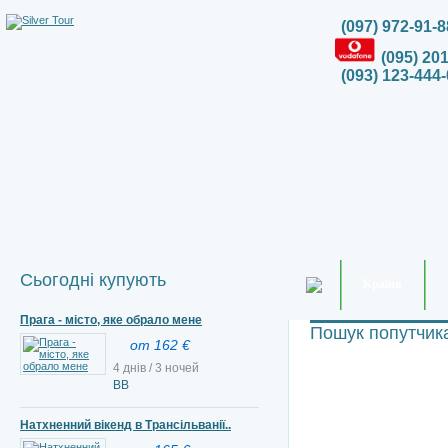
(097) 972-91-8
(095) 20
(093) 123-444-
Сьогодні купують
Країни
Прага - місто, яке обрало мене
Пошук попутчик
от 162 €
4 днів / 3 ночей
ВВ
Натхненний вікенд в Трансільванії..