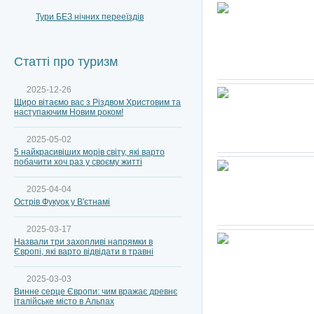
Тури БЕЗ нічних перееїздів
Статті про туризм
2025-12-26
Щиро вітаємо вас з Різдвом Христовим та
наступаючим Новим роком!
2025-05-02
5 найкрасивіших морів світу, які варто
побачити хоч раз у своєму житті
2025-04-04
Острів Фукуок у В'єтнамі
2025-03-17
Назвали три захопливі напрямки в
Європі, які варто відвідати в травні
2025-03-03
Винне серце Європи: чим вражає древнє
італійське місто в Альпах