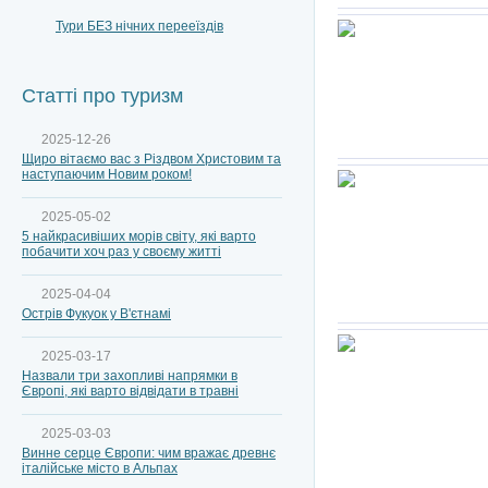
Тури БЕЗ нічних перееїздів
Статті про туризм
2025-12-26
Щиро вітаємо вас з Різдвом Христовим та
наступаючим Новим роком!
2025-05-02
5 найкрасивіших морів світу, які варто
побачити хоч раз у своєму житті
2025-04-04
Острів Фукуок у В'єтнамі
2025-03-17
Назвали три захопливі напрямки в
Європі, які варто відвідати в травні
2025-03-03
Винне серце Європи: чим вражає древнє
італійське місто в Альпах