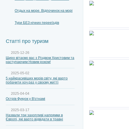
Отдых на море. Відпочинок на морі
Тури БЕЗ нічних перееїздів
Статті про туризм
2025-12-26
Щиро вітаємо вас з Різдвом Христовим та
наступаючим Новим роком!
2025-05-02
5 найкрасивіших морів світу, які варто
побачити хоч раз у своєму житті
2025-04-04
Острів Фукуок у В'єтнамі
2025-03-17
Назвали три захопливі напрямки в
Європі, які варто відвідати в травні