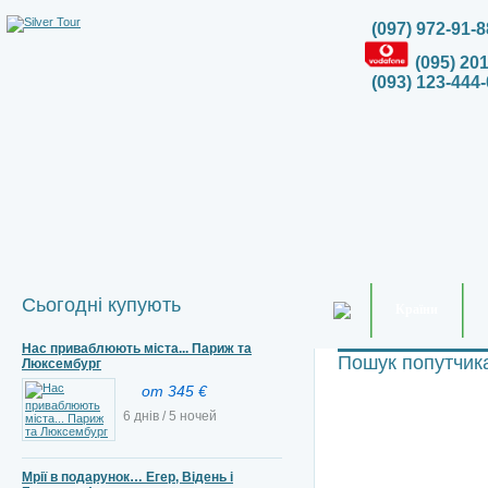
(097) 972-91-8
(095) 20
(093) 123-444-
Сьогодні купують
Країни
Нас приваблюють міста... Париж та
Пошук попутчик
Люксембург
от 345 €
6 днів / 5 ночей
Мрії в подарунок… Егер, Відень і