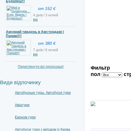
Будапешт!
от 152 €
4 днів / 3 ночей
BB
Амурний тиждень в Амстердамі і
Парижі!!!
от 380 €
7 днів / 6 ночей
ВВ
Переглянути всі пропозиції
Фильтр
пол
ст
Види відпочинку
Автобусные туры. Автобусні тури
Авіатури
Економ тури
Автобусні тури з виїздом із Києва