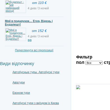
от 110 €
4 днів / 3 ночей
Мрії в подарунок… Егер, Відень і
Будапешт!
от 152 €
4 днів / 3 ночей
BB
Переглянути всі пропозиції
Фильтр
пол
ст
Види відпочинку
Автобусные туры. Автобусні тури
Авіатури
Економ тури
Автобусні тури з виїздом із Києва