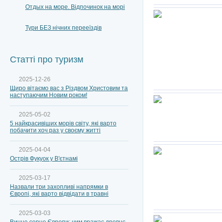
Отдых на море. Відпочинок на морі
Тури БЕЗ нічних перееїздів
Статті про туризм
2025-12-26
Щиро вітаємо вас з Різдвом Христовим та
наступаючим Новим роком!
2025-05-02
5 найкрасивіших морів світу, які варто
побачити хоч раз у своєму житті
2025-04-04
Острів Фукуок у В'єтнамі
2025-03-17
Назвали три захопливі напрямки в
Європі, які варто відвідати в травні
2025-03-03