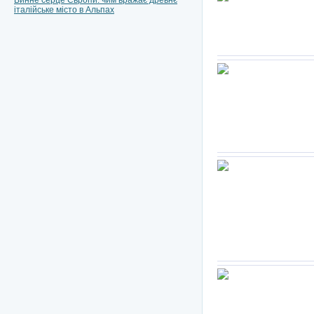
Винне серце Європи: чим вражає древнє
італійське місто в Альпах