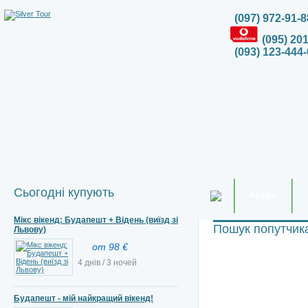
(097) 972-91-8
(095) 20
(093) 123-444-
Сьогодні купують
Країни
Мікс вікенд: Будапешт + Відень (виїзд зі
Пошук попутчик
Львову)
от 98 €
4 днів / 3 ночей
Будапешт - мій найкращий вікенд!