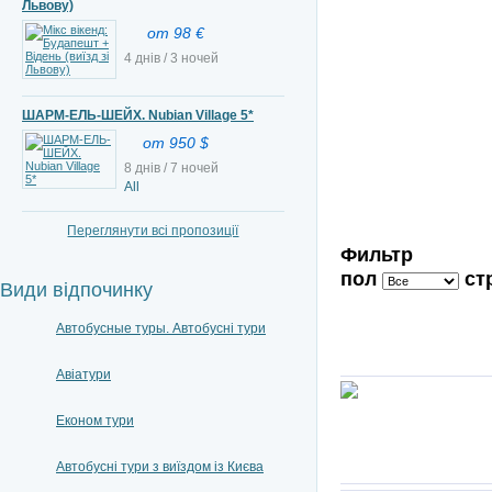
Львову)
от 98 €
4 днів / 3 ночей
ШАРМ-ЕЛЬ-ШЕЙХ. Nubian Village 5*
от 950 $
8 днів / 7 ночей
All
Переглянути всі пропозиції
Фильтр
пол
ст
Види відпочинку
Автобусные туры. Автобусні тури
Авіатури
Економ тури
Автобусні тури з виїздом із Києва