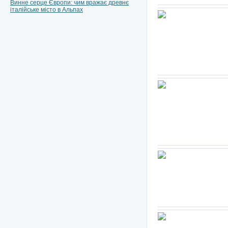
Винне серце Європи: чим вражає древнє
італійське місто в Альпах