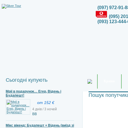
(097) 972-91-8
(095) 20
(093) 123-444-
Сьогодні купують
Країни
Мрії в подарунок… Егер, Відень і
Пошук попутчик
Будапешт!
от 152 €
4 днів / 3 ночей
BB
Мікс вікенд: Будапешт + Відень (виїзд зі