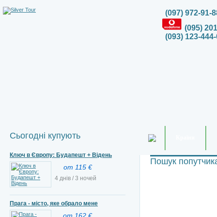
(097) 972-91-8
(095) 20
(093) 123-444-
Сьогодні купують
Країни
Ключ в Європу: Будапешт + Відень
Пошук попутчик
от 115 €
4 днів / 3 ночей
Прага - місто, яке обрало мене
от 162 €