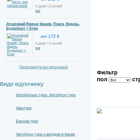
4 днів / 3 ночей
ВВ
Душевний Вікенд Краків, Прага, Відень,
Будапешт + Егер
от 172 €
4 днів / 3 ночей
ВВ
Переглянути всі пропозиції
Фильтр
пол
ст
Види відпочинку
Автобусные туры. Автобусні тури
Авіатури
Економ тури
Автобусні тури з виїздом із Києва