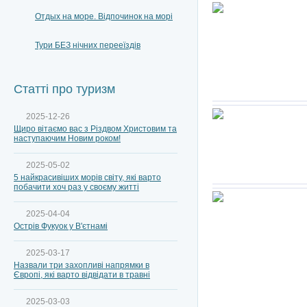
Отдых на море. Відпочинок на морі
Тури БЕЗ нічних перееїздів
Статті про туризм
2025-12-26
Щиро вітаємо вас з Різдвом Христовим та
наступаючим Новим роком!
2025-05-02
5 найкрасивіших морів світу, які варто
побачити хоч раз у своєму житті
2025-04-04
Острів Фукуок у В'єтнамі
2025-03-17
Назвали три захопливі напрямки в
Європі, які варто відвідати в травні
2025-03-03