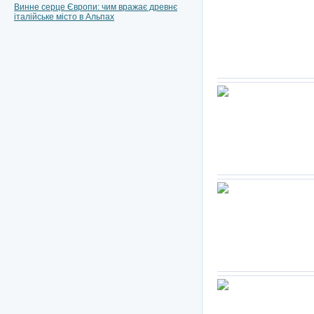
Винне серце Європи: чим вражає древнє
італійське місто в Альпах