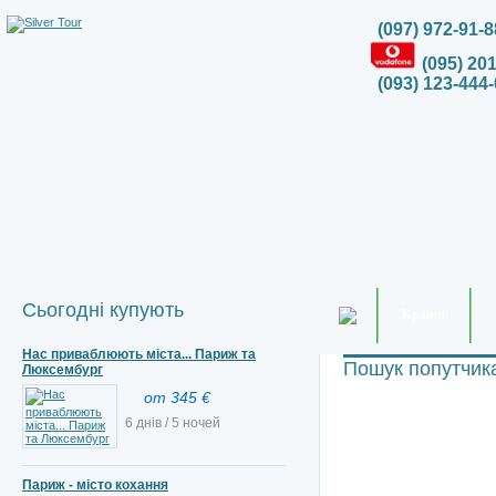
(097) 972-91-8
(095) 20
(093) 123-444-
Сьогодні купують
Країни
Нас приваблюють міста... Париж та
Пошук попутчик
Люксембург
от 345 €
6 днів / 5 ночей
Париж - місто кохання