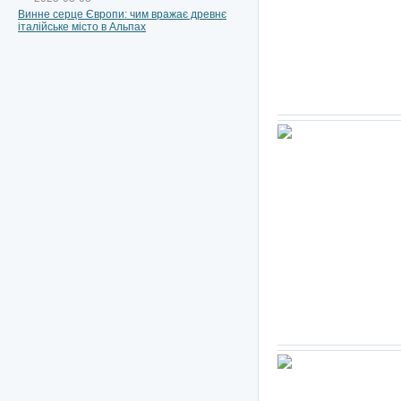
Винне серце Європи: чим вражає древнє
італійське місто в Альпах