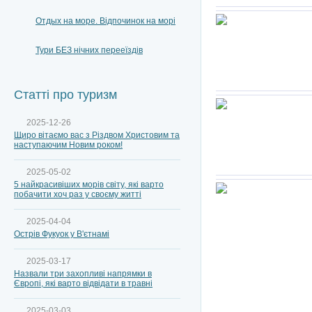
Отдых на море. Відпочинок на морі
Тури БЕЗ нічних перееїздів
Статті про туризм
2025-12-26
Щиро вітаємо вас з Різдвом Христовим та
наступаючим Новим роком!
2025-05-02
5 найкрасивіших морів світу, які варто
побачити хоч раз у своєму житті
2025-04-04
Острів Фукуок у В'єтнамі
2025-03-17
Назвали три захопливі напрямки в
Європі, які варто відвідати в травні
2025-03-03