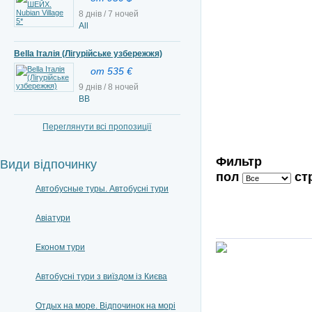
8 днів / 7 ночей
All
Bella Італія (Лігурійське узбережжя)
от 535 €
9 днів / 8 ночей
ВВ
Переглянути всі пропозиції
Фильтр
Види відпочинку
пол
ст
Автобусные туры. Автобусні тури
Авіатури
Економ тури
Автобусні тури з виїздом із Києва
Отдых на море. Відпочинок на морі