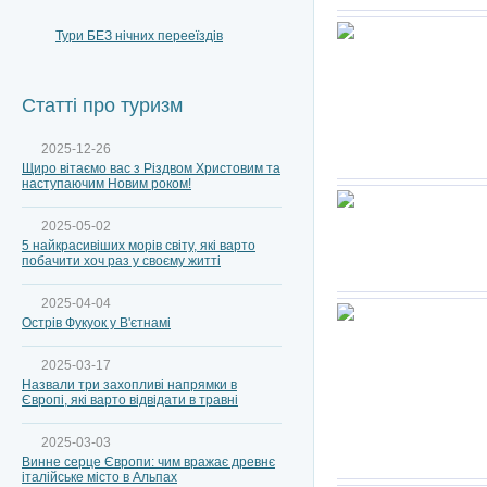
Тури БЕЗ нічних перееїздів
Статті про туризм
2025-12-26
Щиро вітаємо вас з Різдвом Христовим та
наступаючим Новим роком!
2025-05-02
5 найкрасивіших морів світу, які варто
побачити хоч раз у своєму житті
2025-04-04
Острів Фукуок у В'єтнамі
2025-03-17
Назвали три захопливі напрямки в
Європі, які варто відвідати в травні
2025-03-03
Винне серце Європи: чим вражає древнє
італійське місто в Альпах