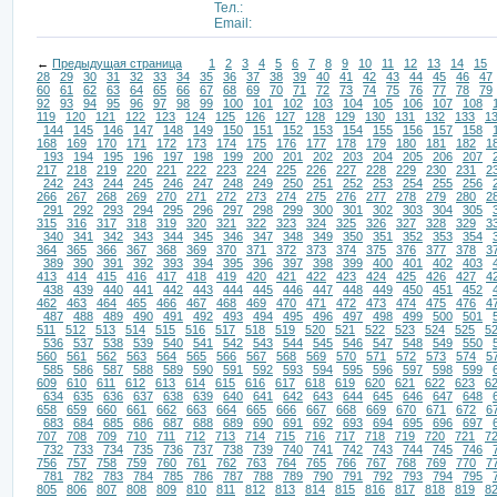
Тел.:
Email:
←
Предыдущая страница
1
2
3
4
5
6
7
8
9
10
11
12
13
14
15
28
29
30
31
32
33
34
35
36
37
38
39
40
41
42
43
44
45
46
47
60
61
62
63
64
65
66
67
68
69
70
71
72
73
74
75
76
77
78
79
92
93
94
95
96
97
98
99
100
101
102
103
104
105
106
107
108
119
120
121
122
123
124
125
126
127
128
129
130
131
132
133
1
144
145
146
147
148
149
150
151
152
153
154
155
156
157
158
168
169
170
171
172
173
174
175
176
177
178
179
180
181
182
1
193
194
195
196
197
198
199
200
201
202
203
204
205
206
207
217
218
219
220
221
222
223
224
225
226
227
228
229
230
231
2
242
243
244
245
246
247
248
249
250
251
252
253
254
255
256
266
267
268
269
270
271
272
273
274
275
276
277
278
279
280
2
291
292
293
294
295
296
297
298
299
300
301
302
303
304
305
315
316
317
318
319
320
321
322
323
324
325
326
327
328
329
3
340
341
342
343
344
345
346
347
348
349
350
351
352
353
354
364
365
366
367
368
369
370
371
372
373
374
375
376
377
378
3
389
390
391
392
393
394
395
396
397
398
399
400
401
402
403
413
414
415
416
417
418
419
420
421
422
423
424
425
426
427
4
438
439
440
441
442
443
444
445
446
447
448
449
450
451
452
462
463
464
465
466
467
468
469
470
471
472
473
474
475
476
4
487
488
489
490
491
492
493
494
495
496
497
498
499
500
501
511
512
513
514
515
516
517
518
519
520
521
522
523
524
525
5
536
537
538
539
540
541
542
543
544
545
546
547
548
549
550
560
561
562
563
564
565
566
567
568
569
570
571
572
573
574
5
585
586
587
588
589
590
591
592
593
594
595
596
597
598
599
609
610
611
612
613
614
615
616
617
618
619
620
621
622
623
6
634
635
636
637
638
639
640
641
642
643
644
645
646
647
648
658
659
660
661
662
663
664
665
666
667
668
669
670
671
672
6
683
684
685
686
687
688
689
690
691
692
693
694
695
696
697
707
708
709
710
711
712
713
714
715
716
717
718
719
720
721
7
732
733
734
735
736
737
738
739
740
741
742
743
744
745
746
756
757
758
759
760
761
762
763
764
765
766
767
768
769
770
7
781
782
783
784
785
786
787
788
789
790
791
792
793
794
795
805
806
807
808
809
810
811
812
813
814
815
816
817
818
819
8