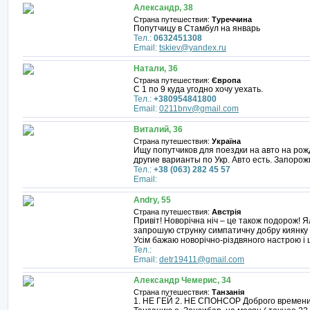
Александр, 38
Страна путешествия:
Туреччина
Попутчицу в Стамбул на январь
Тел.:
0632451308
Email:
tskiev@yandex.ru
Натали, 36
Страна путешествия:
Європа
С 1 по 9 куда угодно хочу уехать.
Тел.:
+380954841800
Email:
0211bnv@gmail.com
Виталий, 36
Страна путешествия:
Україна
Ищу попутчиков для поездки на авто на ро
другие варианты по Укр. Авто есть. Запорожь
Тел.:
+38 (063) 282 45 57
Email:
Andry, 55
Страна путешествия:
Австрія
Привіт! Новорічна ніч – це також подорож!
запрошую струнку симпатичну добру киянку 4
Усім бажаю новорічно-різдвяного настрою і щ
Тел.:
Email:
detr19411@gmail.com
Александр Чемерис, 34
Страна путешествия:
Танзанія
1. НЕ ГЕЙ 2. НЕ СПОНСОР Доброго времени 