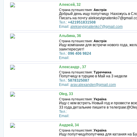
Алексей, 32
Страна путешествия:
Австрія
Добрый день ищу попутчицу. Нахожусь в Сло
Писать на почту alekseyignatenko7@gmail.c
Тел.:
+421951831508
Email:
alekseyignatenko7@gmail.com
Альбина, 36
Страна путешествия:
Австрія
Ищу компании для встречи нового года, жел
заинтересует!
Тел.:
096 406 9824
Email:
Александр , 37
Страна путешествия:
Туреччина
Попутчицу в турцию в Май на 3 недели
Тел.:
5878325087
Email:
arav.alexander@gmail.com
Oleg, 33
Страна путешествия:
Україна
Ищу с кем встреть Новый год и провести всю
33 года.детальние пишите в телеграм:@Ol
Тел.:
Email:
Андрей, 34
Страна путешествия:
Україна
Ищу попутчицу/попутчика для катания на Бу