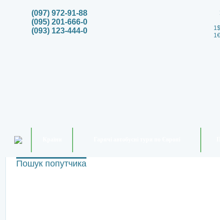
(097) 972-91-88
(095) 201-666-0
1$
(093) 123-444-0
1€
Країни
Гарячі автобусні тури по Європі
П
Пошук попутчика