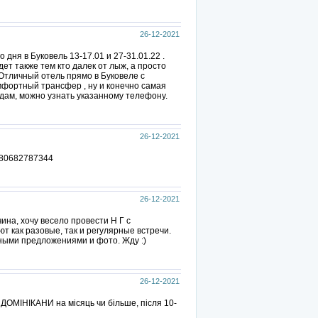
26-12-2021
дня в Буковель 13-17.01 и 27-31.01.22 .
т также тем кто далек от лыж, а просто
 Отличный отель прямо в Буковеле с
мфортный трансфер , ну и конечно самая
дам, можно узнать указанному телефону.
26-12-2021
380682787344
26-12-2021
на, хочу весело провести Н Г с
т как разовые, так и регулярные встречи.
ными предложениями и фото. Жду :)
26-12-2021
ДОМІНІКАНИ на місяць чи більше, після 10-