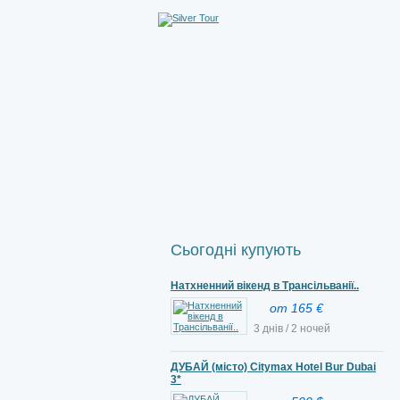
Сьогодні купують
Натхненний вікенд в Трансільванії..
от 165 €
3 днів / 2 ночей
ДУБАЙ (місто) Citymax Hotel Bur Dubai
3*