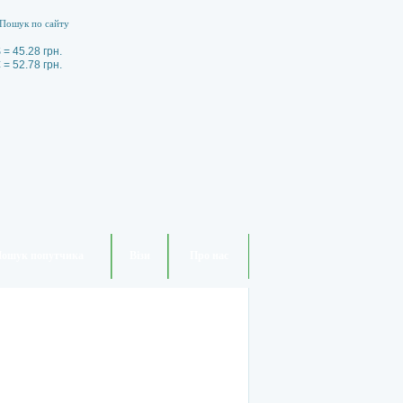
 = 45.28 грн.
 = 52.78 грн.
ошук попутчика
Візи
Про нас