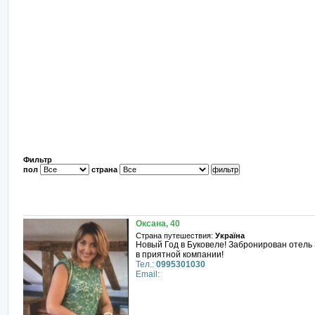
Фильтр
пол
страна
Оксана, 40
Страна путешествия:
Україна
Новый Год в Буковеле! Забронирован отель 
в приятной компании!
Тел.:
0995301030
Email: