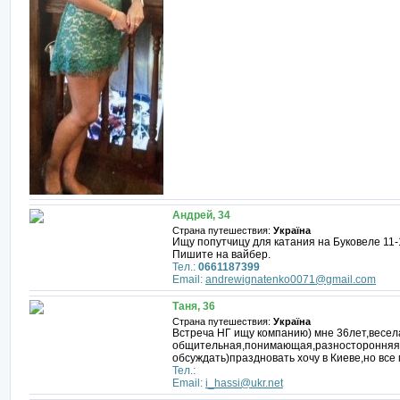
Андрей, 34
Страна путешествия:
Україна
Ищу попутчицу для катания на Буковеле 11
Пишите на вайбер.
Тел.:
0661187399
Email:
andrewignatenko0071@gmail.com
Таня, 36
Страна путешествия:
Україна
Встреча НГ ищу компанию) мне 36лет,весел
общительная,понимающая,разносторонняя)
обсуждать)праздновать хочу в Киеве,но все
Тел.:
Email:
i_hassi@ukr.net