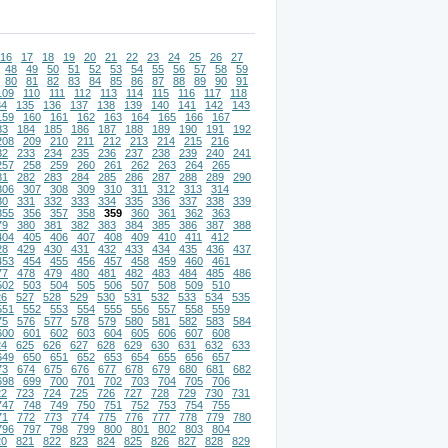
16
17
18
19
20
21
22
23
24
25
26
27
48
49
50
51
52
53
54
55
56
57
58
59
80
81
82
83
84
85
86
87
88
89
90
91
109
110
111
112
113
114
115
116
117
118
34
135
136
137
138
139
140
141
142
143
159
160
161
162
163
164
165
166
167
83
184
185
186
187
188
189
190
191
192
208
209
210
211
212
213
214
215
216
32
233
234
235
236
237
238
239
240
241
257
258
259
260
261
262
263
264
265
81
282
283
284
285
286
287
288
289
290
306
307
308
309
310
311
312
313
314
30
331
332
333
334
335
336
337
338
339
355
356
357
358
359
360
361
362
363
79
380
381
382
383
384
385
386
387
388
404
405
406
407
408
409
410
411
412
28
429
430
431
432
433
434
435
436
437
453
454
455
456
457
458
459
460
461
77
478
479
480
481
482
483
484
485
486
502
503
504
505
506
507
508
509
510
26
527
528
529
530
531
532
533
534
535
551
552
553
554
555
556
557
558
559
75
576
577
578
579
580
581
582
583
584
600
601
602
603
604
605
606
607
608
24
625
626
627
628
629
630
631
632
633
649
650
651
652
653
654
655
656
657
73
674
675
676
677
678
679
680
681
682
698
699
700
701
702
703
704
705
706
22
723
724
725
726
727
728
729
730
731
747
748
749
750
751
752
753
754
755
71
772
773
774
775
776
777
778
779
780
796
797
798
799
800
801
802
803
804
20
821
822
823
824
825
826
827
828
829