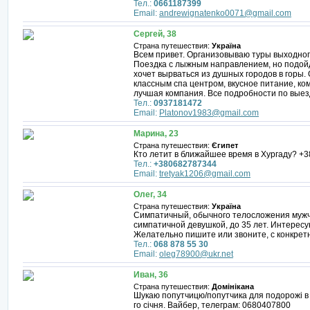
Тел.:
0661187399
Email:
andrewignatenko0071@gmail.com
Сергей, 38
Страна путешествия:
Україна
Всем привет. Организовываю туры выходного 
Поездка с лыжным направлением, но подойде
хочет вырваться из душных городов в горы.
классным спа центром, вкусное питание, ко
лучшая компания. Все подробности по выез
Тел.:
0937181472
Email:
Platonov1983@gmail.com
Марина, 23
Страна путешествия:
Єгипет
Кто летит в ближайшее время в Хургаду? +
Тел.:
+380682787344
Email:
tretyak1206@gmail.com
Олег, 34
Страна путешествия:
Україна
Симпатичный, обычного телосложения мужчи
симпатичной девушкой, до 35 лет. Интересую
Желательно пишите или звоните, с конкрет
Тел.:
068 878 55 30
Email:
oleg78900@ukr.net
Иван, 36
Страна путешествия:
Домінікана
Шукаю попутчицю/попутчика для подорожі в 
го січня. Вайбер, телеграм: 0680407800