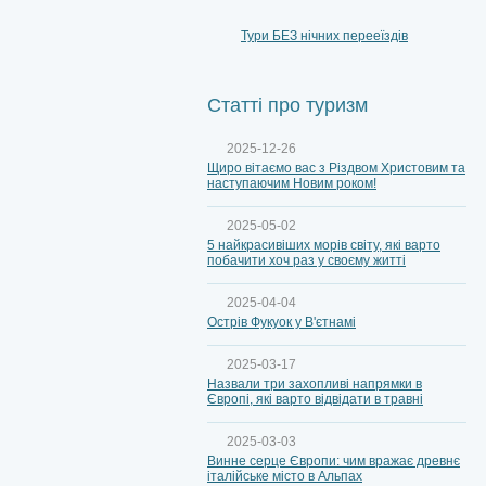
Тури БЕЗ нічних перееїздів
Статті про туризм
2025-12-26
Щиро вітаємо вас з Різдвом Христовим та
наступаючим Новим роком!
2025-05-02
5 найкрасивіших морів світу, які варто
побачити хоч раз у своєму житті
2025-04-04
Острів Фукуок у В'єтнамі
2025-03-17
Назвали три захопливі напрямки в
Європі, які варто відвідати в травні
2025-03-03
Винне серце Європи: чим вражає древнє
італійське місто в Альпах