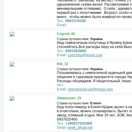
Танзанию о. Занзибар. на месяц ( точнее 23 
удешевления съёма жилья. Рассматриваю по
минимальными отливами) . О себе : адеква
первый раз с попутчиками . Возраст особо н
моего , чтобы можно было комфортно провод
Тел.:
0663376200
Email:
Сергей, 40
Страна путешествия:
Україна
Ищу симпатичную попутчицу в Яремчу Буко
стесняйтесь.Все расходы беру на себя.Выез
Тел.:
0991583068
Email:
osenziha@gmail.com
Nik, 32
Страна путешествия:
Україна
Познакомлюсь с симпатичной худенькой дев
общения и туризма(в приоритете города Ук
Расходы обсуждаем. Я общительный, пиши 
Тел.:
Email:
silvestrsilver.vip@gmail.com
Эммануил, 35
Страна путешествия:
Єгипет
Ищу попутчика/цу в Египет/Шарм, вылет в н
в этом плане, можно спланировать. Вылет из
звезд, пляжный отдых. Мне 35 лет, ЗОЖ, бе
0937025460
Тел.:
+380937025460
Email:
emik_t@ukr.net