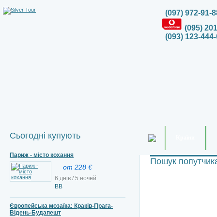
(097) 972-91-8
(095) 20
(093) 123-444-
Сьогодні купують
Країни
Париж - місто кохання
Пошук попутчик
от 228 €
6 днів / 5 ночей
ВВ
Європейська мозаїка: Краків-Прага-
Відень-Будапешт