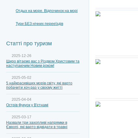
Отдых на море. Відпочинок на морі
Тури БЕЗ нічних перееїздів
Статті про туризм
2025-12-26
Щиро вітаємо вас з Різдвом Христовим та
наступаючим Новим роком!
2025-05-02
5 найкрасивіших морів світу, які варто
побачити хоч раз у своєму житті
2025-04-04
Острів Фукуок у В'єтнамі
2025-03-17
Назвали три захопливі напрямки в
Європі, які варто відвідати в травні