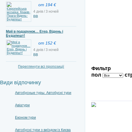
от 194 €
4 днів / 3 ночей
ВВ
Мрії в подарунок… Егер, Відень і
Будапешт!
от 152 €
4 днів / 3 ночей
BB
Переглянути всі пропозиції
Фильтр
пол
ст
Види відпочинку
Автобусные туры. Автобусні тури
Авіатури
Економ тури
Автобусні тури з виїздом із Києва