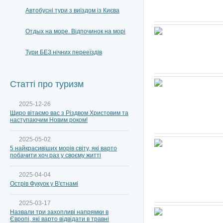
Автобусні тури з виїздом із Києва
Отдых на море. Відпочинок на морі
Тури БЕЗ нічних перееїздів
Статті про туризм
2025-12-26
Щиро вітаємо вас з Різдвом Христовим та
наступаючим Новим роком!
2025-05-02
5 найкрасивіших морів світу, які варто
побачити хоч раз у своєму житті
2025-04-04
Острів Фукуок у В'єтнамі
2025-03-17
Назвали три захопливі напрямки в
Європі, які варто відвідати в травні