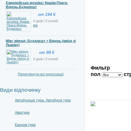
Європейська мозаїка: Краків-Прага-
Відень-Будапешт
от 194 €
4 днів / 3 ночей
ВВ
Мікс вікенд: Будапешт + Відень (виїзд зі
Львову)
от 98 €
4 днів / 3 ночей
Фильтр
пол
ст
Переглянути всі пропозиції
Види відпочинку
Автобусные туры. Автобусні тури
Авіатури
Економ тури