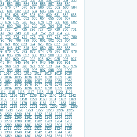
26
527
528
529
530
531
532
533
534
535
551
552
553
554
555
556
557
558
559
75
576
577
578
579
580
581
582
583
584
600
601
602
603
604
605
606
607
608
24
625
626
627
628
629
630
631
632
633
649
650
651
652
653
654
655
656
657
73
674
675
676
677
678
679
680
681
682
698
699
700
701
702
703
704
705
706
22
723
724
725
726
727
728
729
730
731
747
748
749
750
751
752
753
754
755
71
772
773
774
775
776
777
778
779
780
796
797
798
799
800
801
802
803
804
20
821
822
823
824
825
826
827
828
829
845
846
847
848
849
850
851
852
853
69
870
871
872
873
874
875
876
877
878
894
895
896
897
898
899
900
901
902
18
919
920
921
922
923
924
925
926
927
943
944
945
946
947
948
949
950
951
67
968
969
970
971
972
973
974
975
976
992
993
994
995
996
997
998
999
1000
3
1014
1015
1016
1017
1018
1019
1020
3
1034
1035
1036
1037
1038
1039
1040
3
1054
1055
1056
1057
1058
1059
1060
3
1074
1075
1076
1077
1078
1079
1080
3
1094
1095
1096
1097
1098
1099
1100
1114
1115
1116
1117
1118
1119
1120
1121
1135
1136
1137
1138
1139
1140
1141
1142
1156
1157
1158
1159
1160
1161
1162
1163
1177
1178
1179
1180
1181
1182
1183
1184
1198
1199
1200
1201
1202
1203
1204
1205
18
1219
1220
1221
1222
1223
1224
1225
8
1239
1240
1241
1242
1243
1244
1245
8
1259
1260
1261
1262
1263
1264
1265
8
1279
1280
1281
1282
1283
1284
1285
8
1299
1300
1301
1302
1303
1304
1305
8
1319
1320
1321
1322
1323
1324
1325
8
1339
1340
1341
1342
1343
1344
1345
8
1359
1360
1361
1362
1363
1364
1365