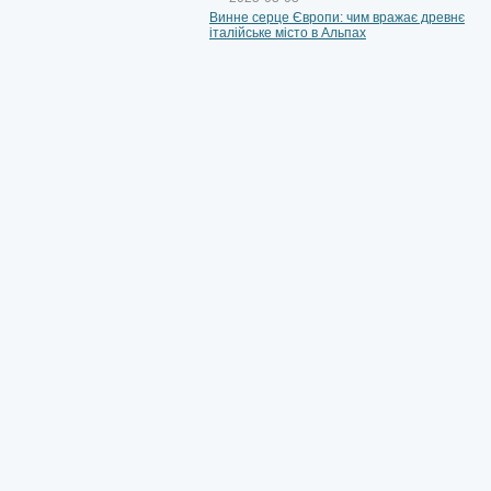
Винне серце Європи: чим вражає древнє
італійське місто в Альпах