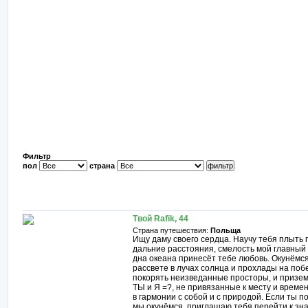
Фильтр
пол
страна
Твой Rafik, 44
Страна путешествия:
Польща
Ищу даму своего сердца. Научу тебя плыть 
дальние расстояния, смелость мой главный 
дна океана принесёт тебе любовь. Окунёмся
рассвете в лучах солнца и прохлады на по
покорять неизведанные просторы, и приземл
ТЫ и Я =?, не привязанные к месту и време
в гармонии с собой и с природой. Если ты по
мы окунёмся, приглашаю тебя перейти к зн