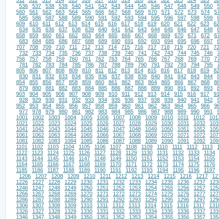
511
512
513
514
515
516
517
518
519
520
521
522
523
524
525
5
536
537
538
539
540
541
542
543
544
545
546
547
548
549
550
560
561
562
563
564
565
566
567
568
569
570
571
572
573
574
5
585
586
587
588
589
590
591
592
593
594
595
596
597
598
599
609
610
611
612
613
614
615
616
617
618
619
620
621
622
623
6
634
635
636
637
638
639
640
641
642
643
644
645
646
647
648
658
659
660
661
662
663
664
665
666
667
668
669
670
671
672
6
683
684
685
686
687
688
689
690
691
692
693
694
695
696
697
707
708
709
710
711
712
713
714
715
716
717
718
719
720
721
7
732
733
734
735
736
737
738
739
740
741
742
743
744
745
746
756
757
758
759
760
761
762
763
764
765
766
767
768
769
770
7
781
782
783
784
785
786
787
788
789
790
791
792
793
794
795
805
806
807
808
809
810
811
812
813
814
815
816
817
818
819
8
830
831
832
833
834
835
836
837
838
839
840
841
842
843
844
854
855
856
857
858
859
860
861
862
863
864
865
866
867
868
8
879
880
881
882
883
884
885
886
887
888
889
890
891
892
893
903
904
905
906
907
908
909
910
911
912
913
914
915
916
917
9
928
929
930
931
932
933
934
935
936
937
938
939
940
941
942
952
953
954
955
956
957
958
959
960
961
962
963
964
965
966
9
977
978
979
980
981
982
983
984
985
986
987
988
989
990
991
1001
1002
1003
1004
1005
1006
1007
1008
1009
1010
1011
1012
101
1021
1022
1023
1024
1025
1026
1027
1028
1029
1030
1031
1032
103
1041
1042
1043
1044
1045
1046
1047
1048
1049
1050
1051
1052
105
1061
1062
1063
1064
1065
1066
1067
1068
1069
1070
1071
1072
107
1081
1082
1083
1084
1085
1086
1087
1088
1089
1090
1091
1092
109
1101
1102
1103
1104
1105
1106
1107
1108
1109
1110
1111
1112
1113
1122
1123
1124
1125
1126
1127
1128
1129
1130
1131
1132
1133
1134
1143
1144
1145
1146
1147
1148
1149
1150
1151
1152
1153
1154
1155
1164
1165
1166
1167
1168
1169
1170
1171
1172
1173
1174
1175
1176
1185
1186
1187
1188
1189
1190
1191
1192
1193
1194
1195
1196
1197
1206
1207
1208
1209
1210
1211
1212
1213
1214
1215
1216
1217
12
1226
1227
1228
1229
1230
1231
1232
1233
1234
1235
1236
1237
123
1246
1247
1248
1249
1250
1251
1252
1253
1254
1255
1256
1257
125
1266
1267
1268
1269
1270
1271
1272
1273
1274
1275
1276
1277
127
1286
1287
1288
1289
1290
1291
1292
1293
1294
1295
1296
1297
129
1306
1307
1308
1309
1310
1311
1312
1313
1314
1315
1316
1317
131
1326
1327
1328
1329
1330
1331
1332
1333
1334
1335
1336
1337
133
1346
1347
1348
1349
1350
1351
1352
1353
1354
1355
1356
1357
135