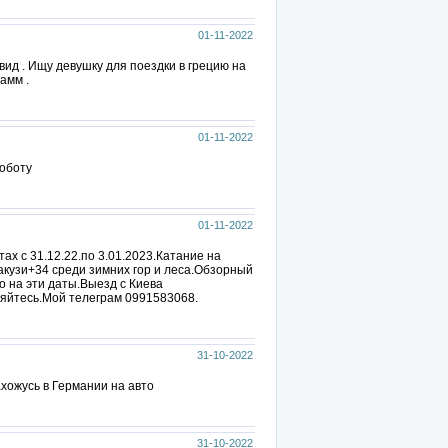
01-11-2022
авид . Ищу девушку для поездки в грецию на
амм .
01-11-2022
роботу
01-11-2022
ах с 31.12.22.по 3.01.2023.Катание на
акузи+34 среди зимних гор и леса.Обзорный
 на эти даты.Выезд с Киева
няйтесь.Мой телеграм 0991583068.
31-10-2022
хожусь в Германии на авто
31-10-2022