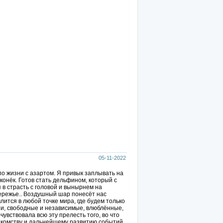
05-11-2022
по жизни с азартом. Я привык заплывать на
конёк. Готов стать дельфином, который с
 в страсть с головой и вынырнем на
бережье.. Воздушный шар понесёт нас
ится в любой точке мира, где будем только
ни, свободные и независимые, влюблённые,
чувствовала всю эту прелесть того, во что
акомству и дальнейшему развитию событий.