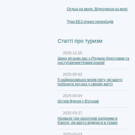
Отдых на море. Відпочинок на морі
Тури БЕЗ нічних перееїздів
Статті про туризм
2025-12-26
Щиро вітаємо вас з Різдвом Христовим та
наступаючим Новим роком!
2025-05-02
5 найкрасивіших морів світу, які варто
побачити хоч раз у своєму житті
2025-04-04
Острів Фукуок у В'єтнамі
2025-03-17
Назвали три захопливі напрямки в
Європі, які варто відвідати в травні
2025-03-03