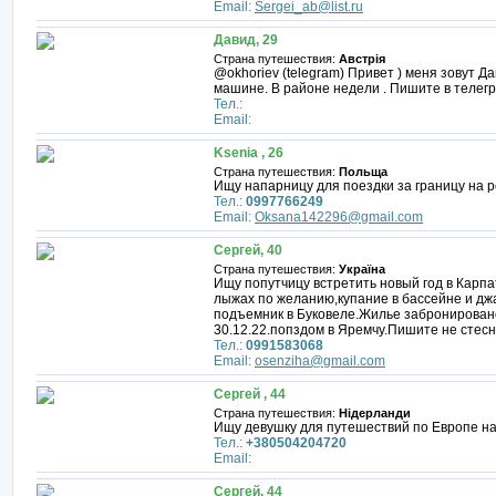
Email:
Sergei_ab@list.ru
Давид, 29
Страна путешествия:
Австрія
@okhoriev (telegram) Привет ) меня зовут Д
машине. В районе недели . Пишите в телегр
Тел.:
Email:
Ksenia , 26
Страна путешествия:
Польща
Ищу напарницу для поездки за границу на 
Тел.:
0997766249
Email:
Oksana142296@gmail.com
Сергей, 40
Страна путешествия:
Україна
Ищу попутчицу встретить новый год в Карпат
лыжах по желанию,купание в бассейне и дж
подъемник в Буковеле.Жилье забронировано
30.12.22.попздом в Яремчу.Пишите не стес
Тел.:
0991583068
Email:
osenziha@gmail.com
Сергей , 44
Страна путешествия:
Нідерланди
Ищу девушку для путешествий по Европе на
Тел.:
+380504204720
Email:
Сергей, 44