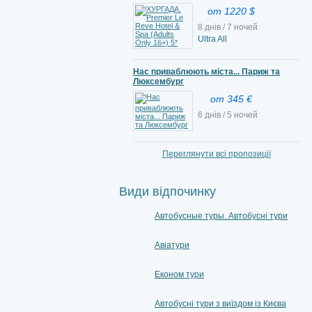
от 1220 $
8 днів / 7 ночей
Ultra All
Нас приваблюють міста... Париж та
Люксембург
от 345 €
6 днів / 5 ночей
Переглянути всі пропозиції
Види відпочинку
Автобусные туры. Автобусні тури
Авіатури
Економ тури
Автобусні тури з виїздом із Києва