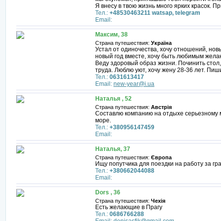
Я внесу в твою жизнь много ярких красок. П
Тел.:
+48530463211 watsap, telegram
Email:
Максим, 38
Страна путешествия:
Україна
Устал от одиночества, хочу отношений, нов
новый год вместе, хочу быть любимым жела
Веду здоровый образ жизни. Починить стол,
труда. Люблю уют, хочу жену 28-36 лет. Пиш
Тел.:
0631613417
Email:
new-year@i.ua
Наталья , 52
Страна путешествия:
Австрія
Составлю компанию на отдыхе серьезному му
море.
Тел.:
+380956147459
Email:
Наталья, 37
Страна путешествия:
Європа
Ищу попутчика для поездки на работу за гр
Тел.:
+380662044088
Email:
Dors , 36
Страна путешествия:
Чехія
Есть желающие в Прагу
Тел.:
0686766288