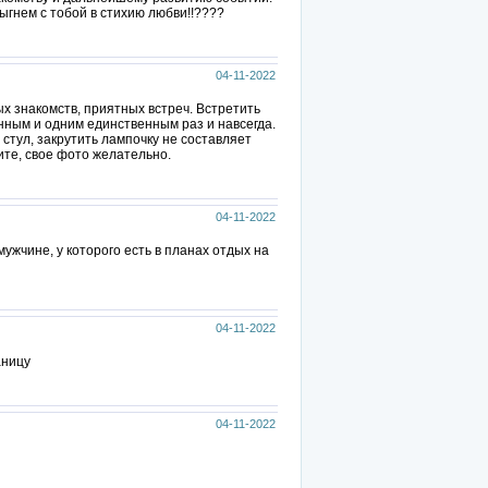
рыгнем с тобой в стихию любви!!????
04-11-2022
ых знакомств, приятных встреч. Встретить
нным и одним единственным раз и навсегда.
 стул, закрутить лампочку не составляет
ите, свое фото желательно.
04-11-2022
жчине, у которого есть в планах отдых на
04-11-2022
аницу
04-11-2022