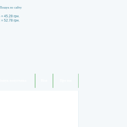
 = 45.28 грн.
 = 52.78 грн.
ошук попутчика
Візи
Про нас