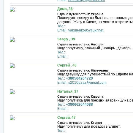
Email:
denisasfjk@gmail.com
Дима, 36
Страна путешествия:
Україна
Планирую поездку во Львов на несколько дн
девушки. Живу в Киеве, но можем встретитьс
Тел.:
Email:
vakulenko95@ukr.net
Sergiy , 39
Страна путешествия:
Австрія
Ищу попутчицу, пляжный , ноябрь , декабрь .
Тел.:
Email:
Сергей , 40
Страна путешествия:
Німеччина
Ищу девушку для путешествий по Европе на
Тел.:
+380504204720
Email:
s201052az@gmail.com
Наталья, 37
Страна путешествия:
Європа
Ищу попутчика для поездки за границу на ра
Тел.:
+380662044088
Email:
Сергей, 47
Страна путешествия:
Єгипет
Ищу попутчицу для поездки в Египет.
Тел.: