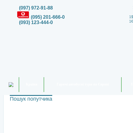
(097) 972-91-88
(095) 201-666-0
1$
1€
(093) 123-444-0
Країни
Гарячі автобусні тури по Європі
П
Пошук попутчика