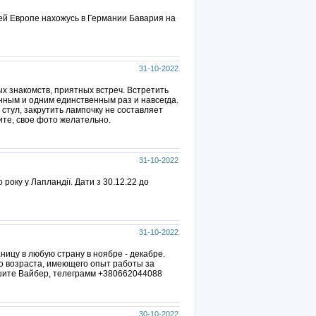
ей Европе нахожусь в Германии Бавария на
31-10-2022
ых знакомств, приятных встреч. Встретить
нным и одним единственным раз и навсегда.
 стул, закрутить лампочку не составляет
ите, свое фото желательно.
31-10-2022
 року у Лапландії. Дати з 30.12.22 до
31-10-2022
ницу в любую страну в ноябре - декабре.
о возраста, имеющего опыт работы за
ишите Вайбер, телеграмм +380662044088
30-10-2022