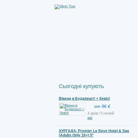
Сьогодні купують
Вікенд в Будапешт! + Хевіз!
от 96 €
4 днів / 3 ночей
ВВ
ХУРГАДА. Premier Le Reve Hotel & Spa
(Adults Only 16+) 5*