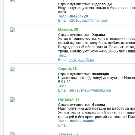
Страна путешествия:
Нідерланди
Ищу попутчицу желательно с Украины по вс
авто.
Тел.:
+384204720
Email:
s201052az@gmail.com
Максим, 38
Страна путешествия:
Україна
Устал от одиночества, хочу отношений, нов
новый год вместе, хочу быть любимым жела
Веду здоровый образ жизни. Починить стол,
труда. Люблю уют, хочу жену 28-36 лет. Пиш
Тел.:
Email:
new-year@i.ua
Сергей, 36
Страна путешествия:
Фінляндія
Шукаю компанію (дівчину) для зустрічі Нового
5.91.23.
Тел.:
Email:
sergeyshevq@gmail.com
Наталья, 37
Страна путешествия:
Європа
Ищу попутчика для поездки на работу за гра
Желательно человека приблизительно моег
границей и без пристрастий к алкоголю! П
Тел.:
+380662044088
Email:
Татьяна, 52