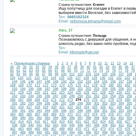
Страна путешествия:
Єгипет
Ищу попутчицу для поездки в Египет в перв
выберем вместе.Веселая, без зависимостей
Тел.:
0665102324
Email:
yefremova.tetyana@gmail.com
Alex, 37
Страна путешествия:
Польща
Познакомлюсь с девушкой для общения, я н
алкоголь редко, без каких-либо проблем, по
Тел.:
Email:
Afinmark@ukr.net
←
Предыдущая страница
1
2
3
4
5
6
7
8
9
10
11
12
13
14
15
28
29
30
31
32
33
34
35
36
37
38
39
40
41
42
43
44
45
46
47
60
61
62
63
64
65
66
67
68
69
70
71
72
73
74
75
76
77
78
79
92
93
94
95
96
97
98
99
100
101
102
103
104
105
106
107
108
119
120
121
122
123
124
125
126
127
128
129
130
131
132
133
1
144
145
146
147
148
149
150
151
152
153
154
155
156
157
158
168
169
170
171
172
173
174
175
176
177
178
179
180
181
182
1
193
194
195
196
197
198
199
200
201
202
203
204
205
206
207
217
218
219
220
221
222
223
224
225
226
227
228
229
230
231
2
242
243
244
245
246
247
248
249
250
251
252
253
254
255
256
266
267
268
269
270
271
272
273
274
275
276
277
278
279
280
2
291
292
293
294
295
296
297
298
299
300
301
302
303
304
305
315
316
317
318
319
320
321
322
323
324
325
326
327
328
329
3
340
341
342
343
344
345
346
347
348
349
350
351
352
353
354
364
365
366
367
368
369
370
371
372
373
374
375
376
377
378
3
389
390
391
392
393
394
395
396
397
398
399
400
401
402
403
413
414
415
416
417
418
419
420
421
422
423
424
425
426
427
4
438
439
440
441
442
443
444
445
446
447
448
449
450
451
452
462
463
464
465
466
467
468
469
470
471
472
473
474
475
476
4
487
488
489
490
491
492
493
494
495
496
497
498
499
500
501