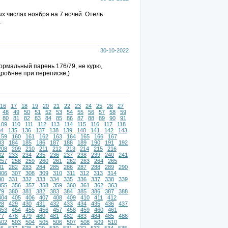
ых числах ноября на 7 ночей. Отель
.
30-10-2022
ормальный парень 176/79, не курю,
дробнее при переписке;)
16
17
18
19
20
21
22
23
24
25
26
27
48
49
50
51
52
53
54
55
56
57
58
59
80
81
82
83
84
85
86
87
88
89
90
91
109
110
111
112
113
114
115
116
117
118
34
135
136
137
138
139
140
141
142
143
159
160
161
162
163
164
165
166
167
83
184
185
186
187
188
189
190
191
192
208
209
210
211
212
213
214
215
216
32
233
234
235
236
237
238
239
240
241
257
258
259
260
261
262
263
264
265
81
282
283
284
285
286
287
288
289
290
306
307
308
309
310
311
312
313
314
30
331
332
333
334
335
336
337
338
339
355
356
357
358
359
360
361
362
363
79
380
381
382
383
384
385
386
387
388
404
405
406
407
408
409
410
411
412
28
429
430
431
432
433
434
435
436
437
453
454
455
456
457
458
459
460
461
77
478
479
480
481
482
483
484
485
486
502
503
504
505
506
507
508
509
510