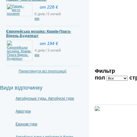
от 228 €
6 днів / 5 ночей
ВВ
Європейська мозаїка: Краків-Прага-
Відень-Будапешт
от 194 €
4 днів / 3 ночей
ВВ
Фильтр
Переглянути всі пропозиції
пол
ст
Види відпочинку
Автобусные туры. Автобусні тури
Авіатури
Економ тури