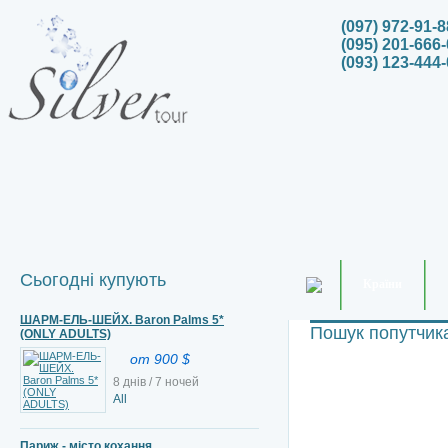
(097) 972-91-8
(095) 201-666-
(093) 123-444-
Сьогодні купують
Країни
ШАРМ-ЕЛЬ-ШЕЙХ. Baron Palms 5*
Пошук попутчик
(ONLY ADULTS)
от 900 $
8 днів / 7 ночей
All
Париж - місто кохання