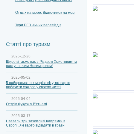
Автобусні тури з виїздом із Києва
Отдых на море. Відпочинок на морі
Тури БЕЗ нічних перееїздів
Статті про туризм
2025-12-26
Щиро вітаємо вас з Різдвом Христовим та
наступаючим Новим роком!
2025-05-02
5 найкрасивіших морів світу, які варто
побачити хоч раз у своєму житті
2025-04-04
Острів Фукуок у В'єтнамі
2025-03-17
Назвали три захопливі напрямки в
Європі, які варто відвідати в травні