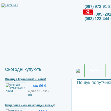
(097) 972-91-8
(095) 20
(093) 123-444-
Сьогодні купують
Країни
Вікенд в Будапешт! + Хевіз!
Пошук попутчик
от 96 €
4 днів / 3 ночей
ВВ
Будапешт - мій найкращий вікенд!