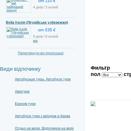
от 110 €
4 днів / 3 ночей
Bella Італія (Лігурійське узбережжя)
от 535 €
9 днів / 8 ночей
ВВ
Переглянути всі пропозиції
Фильтр
Види відпочинку
пол
ст
Автобусные туры. Автобусні тури
Авіатури
Економ тури
Автобусні тури з виїздом із Києва
Отдых на море. Відпочинок на морі