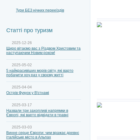
Тури БЕЗ нічних перееїздів
Статті про туризм
2025-12-26
Щиро вітаємо вас з Різдвом Христовим та
наступаючим Новим роком!
2025-05-02
5 найкрасивіших морів світу, які варто
побачити хоч раз у своєму житті
2025-04-04
Острів Фукуок у В'єтнамі
2025-03-17
Назвали три захопливі напрямки в
Європі, які варто відвідати в травні
2025-03-03
Винне серце Європи: чим вражає древнє
італійське місто в Альпах