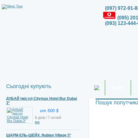
(097) 972-91-8
(095) 20
(093) 123-444-
Сьогодні купують
Країни
ДУБАЙ (місто) Citymax Hotel Bur Dubai
Пошук попутчик
3*
от 500 $
8 днів / 7 ночей
BB
ШАРМ-ЕЛЬ-ШЕЙХ. Nubian Village 5*