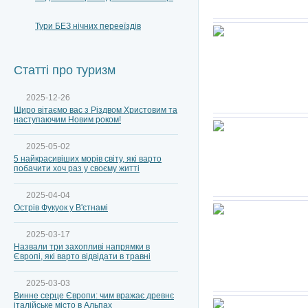
Тури БЕЗ нічних перееїздів
Статті про туризм
2025-12-26
Щиро вітаємо вас з Різдвом Христовим та
наступаючим Новим роком!
2025-05-02
5 найкрасивіших морів світу, які варто
побачити хоч раз у своєму житті
2025-04-04
Острів Фукуок у В'єтнамі
2025-03-17
Назвали три захопливі напрямки в
Європі, які варто відвідати в травні
2025-03-03
Винне серце Європи: чим вражає древнє
італійське місто в Альпах