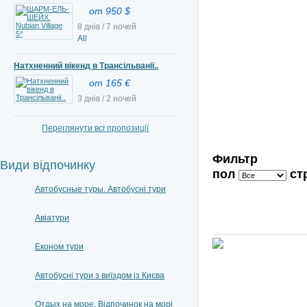
от 950 $
8 днів / 7 ночей
All
Натхненний вікенд в Трансільванії..
от 165 €
3 днів / 2 ночей
Переглянути всі пропозиції
Фильтр
Види відпочинку
пол
ст
Автобусные туры. Автобусні тури
Авіатури
Економ тури
Автобусні тури з виїздом із Києва
Отдых на море. Відпочинок на морі