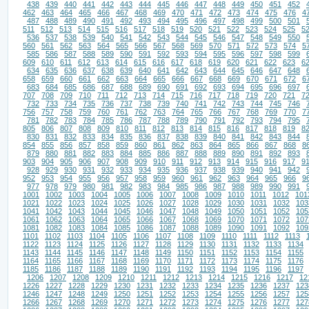
438
439
440
441
442
443
444
445
446
447
448
449
450
451
452
462
463
464
465
466
467
468
469
470
471
472
473
474
475
476
4
487
488
489
490
491
492
493
494
495
496
497
498
499
500
501
511
512
513
514
515
516
517
518
519
520
521
522
523
524
525
5
536
537
538
539
540
541
542
543
544
545
546
547
548
549
550
560
561
562
563
564
565
566
567
568
569
570
571
572
573
574
5
585
586
587
588
589
590
591
592
593
594
595
596
597
598
599
609
610
611
612
613
614
615
616
617
618
619
620
621
622
623
6
634
635
636
637
638
639
640
641
642
643
644
645
646
647
648
658
659
660
661
662
663
664
665
666
667
668
669
670
671
672
6
683
684
685
686
687
688
689
690
691
692
693
694
695
696
697
707
708
709
710
711
712
713
714
715
716
717
718
719
720
721
7
732
733
734
735
736
737
738
739
740
741
742
743
744
745
746
756
757
758
759
760
761
762
763
764
765
766
767
768
769
770
7
781
782
783
784
785
786
787
788
789
790
791
792
793
794
795
805
806
807
808
809
810
811
812
813
814
815
816
817
818
819
8
830
831
832
833
834
835
836
837
838
839
840
841
842
843
844
854
855
856
857
858
859
860
861
862
863
864
865
866
867
868
8
879
880
881
882
883
884
885
886
887
888
889
890
891
892
893
903
904
905
906
907
908
909
910
911
912
913
914
915
916
917
9
928
929
930
931
932
933
934
935
936
937
938
939
940
941
942
952
953
954
955
956
957
958
959
960
961
962
963
964
965
966
9
977
978
979
980
981
982
983
984
985
986
987
988
989
990
991
1001
1002
1003
1004
1005
1006
1007
1008
1009
1010
1011
1012
101
1021
1022
1023
1024
1025
1026
1027
1028
1029
1030
1031
1032
103
1041
1042
1043
1044
1045
1046
1047
1048
1049
1050
1051
1052
105
1061
1062
1063
1064
1065
1066
1067
1068
1069
1070
1071
1072
107
1081
1082
1083
1084
1085
1086
1087
1088
1089
1090
1091
1092
109
1101
1102
1103
1104
1105
1106
1107
1108
1109
1110
1111
1112
1113
1122
1123
1124
1125
1126
1127
1128
1129
1130
1131
1132
1133
1134
1143
1144
1145
1146
1147
1148
1149
1150
1151
1152
1153
1154
1155
1164
1165
1166
1167
1168
1169
1170
1171
1172
1173
1174
1175
1176
1185
1186
1187
1188
1189
1190
1191
1192
1193
1194
1195
1196
1197
1206
1207
1208
1209
1210
1211
1212
1213
1214
1215
1216
1217
12
1226
1227
1228
1229
1230
1231
1232
1233
1234
1235
1236
1237
123
1246
1247
1248
1249
1250
1251
1252
1253
1254
1255
1256
1257
125
1266
1267
1268
1269
1270
1271
1272
1273
1274
1275
1276
1277
127