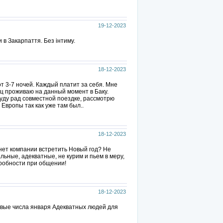
19-12-2023
в Закарпаття. Без інтиму.
18-12-2023
от 3-7 ночей. Каждый платит за себя. Мне
ец проживаю на данный момент в Баку.
уду рад совместной поездке, рассмотрю
Европы так как уже там был..
18-12-2023
 нет компании встретить Новый год? Не
льные, адекватные, не курим и пьем в меру,
робности при общении!
18-12-2023
ервые числа января Адекватных людей для