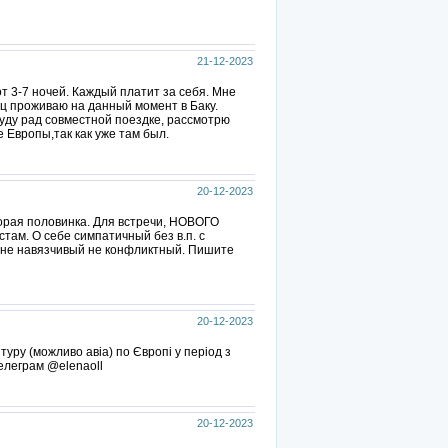
21-12-2023
от 3-7 ночей. Каждый платит за себя. Мне
ец проживаю на данный момент в Баку.
уду рад совместной поездке, рассмотрю
 Европы,так как уже там был.
20-12-2023
вторая половинка. Для встречи, НОВОГО
там. О себе симпатичный без в.п. с
 не навязчивый не конфликтный. Пишите
20-12-2023
уру (можливо авіа) по Європі у період з
 телеграм @elenaoll
20-12-2023