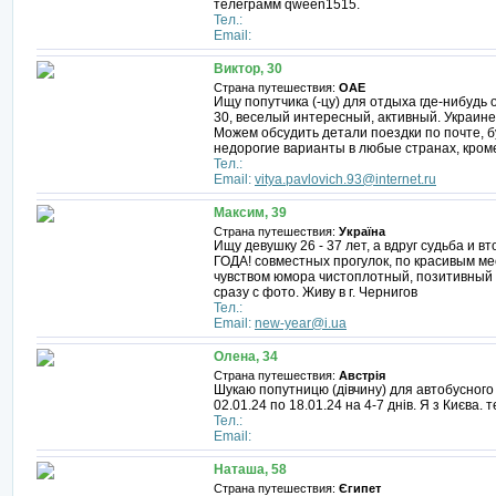
телеграмм qween1515.
Тел.:
Email:
Виктор, 30
Страна путешествия:
ОАЕ
Ищу попутчика (-цу) для отдыха где-нибудь 
30, веселый интересный, активный. Украин
Можем обсудить детали поездки по почте, б
недорогие варианты в любые странах, кроме
Тел.:
Email:
vitya.pavlovich.93@internet.ru
Максим, 39
Страна путешествия:
Україна
Ищу девушку 26 - 37 лет, а вдруг судьба и 
ГОДА! совместных прогулок, по красивым мес
чувством юмора чистоплотный, позитивный
сразу с фото. Живу в г. Чернигов
Тел.:
Email:
new-year@i.ua
Олена, 34
Страна путешествия:
Австрія
Шукаю попутницю (дівчину) для автобусного т
02.01.24 по 18.01.24 на 4-7 днів. Я з Києва.
Тел.:
Email:
Наташа, 58
Страна путешествия:
Єгипет