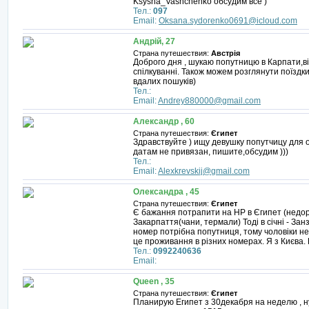
Ksysha_Vashchenko обсудим все )
Тел.:
097
Email:
Oksana.sydorenko0691@icloud.com
Андрій, 27
Страна путешествия:
Австрія
Доброго дня , шукаю попутницю в Карпати,ві
спілкуванні. Також можем розглянути поїздки
вдалих пошуків)
Тел.:
Email:
Andrey880000@gmail.com
Александр , 60
Страна путешествия:
Єгипет
Здравствуйте ) ищу девушку попутчицу для о
датам не привязан, пишите,обсудим )))
Тел.:
Email:
Alexkrevskij@gmail.com
Олександра , 45
Страна путешествия:
Єгипет
Є бажання потрапити на НР в Єгипет (недорог
Закарпаття(чани, термали) Тоді в січні - За
номер потрібна попутниця, тому чоловіки не 
це проживання в різних номерах. Я з Києва.
Тел.:
0992240636
Email:
Queen , 35
Страна путешествия:
Єгипет
Планирую Египет з 30декабря на неделю , ну