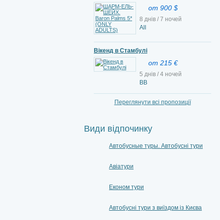
от 900 $
8 днів / 7 ночей
All
Вікенд в Стамбулі
от 215 €
5 днів / 4 ночей
ВВ
Переглянути всі пропозиції
Види відпочинку
Автобусные туры. Автобусні тури
Авіатури
Економ тури
Автобусні тури з виїздом із Києва