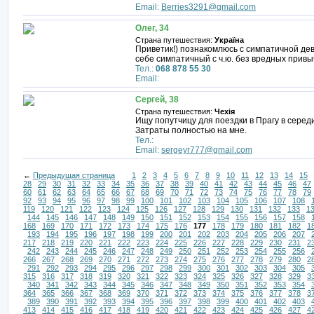
Email:
Berries3291@gmail.com
Олег, 34
Страна путешествия:
Україна
Приветик!) познакомлюсь с симпатичной деву
себе симпатичный с ч.ю. без вредных привыч
Тел.:
068 878 55 30
Email:
Сергей, 38
Страна путешествия:
Чехія
Ищу попутчицу для поездки в Прагу в сере
Затраты полностью на мне.
Тел.:
Email:
sergeyr777@gmail.com
←
Предыдущая страница
1
2
3
4
5
6
7
8
9
10
11
12
13
14
15
28
29
30
31
32
33
34
35
36
37
38
39
40
41
42
43
44
45
46
47
60
61
62
63
64
65
66
67
68
69
70
71
72
73
74
75
76
77
78
79
92
93
94
95
96
97
98
99
100
101
102
103
104
105
106
107
108
119
120
121
122
123
124
125
126
127
128
129
130
131
132
133
1
144
145
146
147
148
149
150
151
152
153
154
155
156
157
158
168
169
170
171
172
173
174
175
176
177
178
179
180
181
182
1
193
194
195
196
197
198
199
200
201
202
203
204
205
206
207
217
218
219
220
221
222
223
224
225
226
227
228
229
230
231
2
242
243
244
245
246
247
248
249
250
251
252
253
254
255
256
266
267
268
269
270
271
272
273
274
275
276
277
278
279
280
2
291
292
293
294
295
296
297
298
299
300
301
302
303
304
305
315
316
317
318
319
320
321
322
323
324
325
326
327
328
329
3
340
341
342
343
344
345
346
347
348
349
350
351
352
353
354
364
365
366
367
368
369
370
371
372
373
374
375
376
377
378
3
389
390
391
392
393
394
395
396
397
398
399
400
401
402
403
413
414
415
416
417
418
419
420
421
422
423
424
425
426
427
4