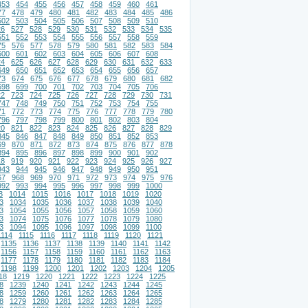
453
454
455
456
457
458
459
460
461
77
478
479
480
481
482
483
484
485
486
502
503
504
505
506
507
508
509
510
26
527
528
529
530
531
532
533
534
535
551
552
553
554
555
556
557
558
559
75
576
577
578
579
580
581
582
583
584
600
601
602
603
604
605
606
607
608
24
625
626
627
628
629
630
631
632
633
649
650
651
652
653
654
655
656
657
73
674
675
676
677
678
679
680
681
682
698
699
700
701
702
703
704
705
706
22
723
724
725
726
727
728
729
730
731
747
748
749
750
751
752
753
754
755
71
772
773
774
775
776
777
778
779
780
796
797
798
799
800
801
802
803
804
20
821
822
823
824
825
826
827
828
829
845
846
847
848
849
850
851
852
853
69
870
871
872
873
874
875
876
877
878
894
895
896
897
898
899
900
901
902
18
919
920
921
922
923
924
925
926
927
943
944
945
946
947
948
949
950
951
67
968
969
970
971
972
973
974
975
976
992
993
994
995
996
997
998
999
1000
3
1014
1015
1016
1017
1018
1019
1020
3
1034
1035
1036
1037
1038
1039
1040
3
1054
1055
1056
1057
1058
1059
1060
3
1074
1075
1076
1077
1078
1079
1080
3
1094
1095
1096
1097
1098
1099
1100
1114
1115
1116
1117
1118
1119
1120
1121
1135
1136
1137
1138
1139
1140
1141
1142
1156
1157
1158
1159
1160
1161
1162
1163
1177
1178
1179
1180
1181
1182
1183
1184
1198
1199
1200
1201
1202
1203
1204
1205
18
1219
1220
1221
1222
1223
1224
1225
8
1239
1240
1241
1242
1243
1244
1245
8
1259
1260
1261
1262
1263
1264
1265
8
1279
1280
1281
1282
1283
1284
1285