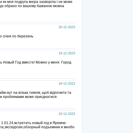
 як моя подруга вчора захворіла і не може
 ,тур обрано по вашому бажанню можна
20-12-2023
з січня по березень
19-12-2023
ь Новый Год вместе! Можно у меня. Город
19-12-2023
айм-аут на кілька тижнів, щоб відпочити та
ими проблемами може приєднатися.
19-12-2023
 1.01.24.встретить новый год в Яремче-
па,эксскурсии,обзорный подъемник и мно6о