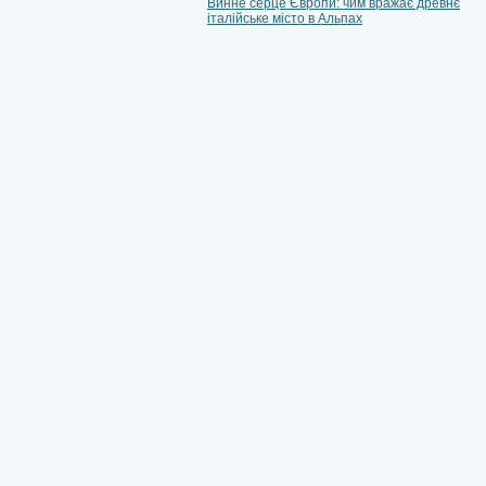
Винне серце Європи: чим вражає древнє
італійське місто в Альпах