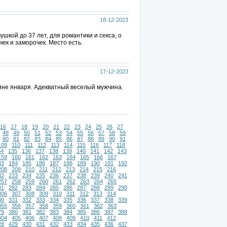
18-12-2023
шкой до 37 лет, для романтики и секса, о
ек и заморочек. Место есть.
17-12-2023
дине января. Адекватный веселый мужчина.
16
17
18
19
20
21
22
23
24
25
26
27
48
49
50
51
52
53
54
55
56
57
58
59
80
81
82
83
84
85
86
87
88
89
90
91
109
110
111
112
113
114
115
116
117
118
34
135
136
137
138
139
140
141
142
143
159
160
161
162
163
164
165
166
167
83
184
185
186
187
188
189
190
191
192
208
209
210
211
212
213
214
215
216
32
233
234
235
236
237
238
239
240
241
257
258
259
260
261
262
263
264
265
81
282
283
284
285
286
287
288
289
290
306
307
308
309
310
311
312
313
314
30
331
332
333
334
335
336
337
338
339
355
356
357
358
359
360
361
362
363
79
380
381
382
383
384
385
386
387
388
404
405
406
407
408
409
410
411
412
28
429
430
431
432
433
434
435
436
437