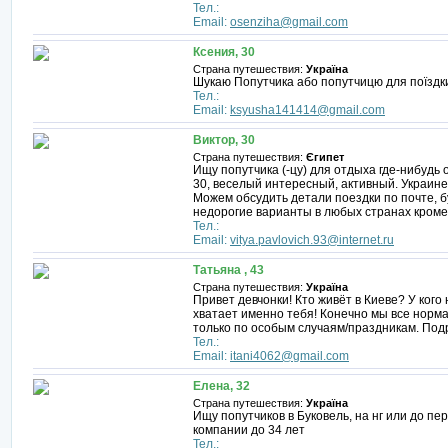
Тел.:
Email:
osenziha@gmail.com
Ксения, 30
Страна путешествия:
Україна
Шукаю Попутчика або попутчицю для поїздки 
Тел.:
Email:
ksyusha141414@gmail.com
Виктор, 30
Страна путешествия:
Єгипет
Ищу попутчика (-цу) для отдыха где-нибудь 
30, веселый интересный, активный. Украин
Можем обсудить детали поездки по почте, б
недорогие варианты в любых странах кроме 
Тел.:
Email:
vitya.pavlovich.93@internet.ru
Татьяна , 43
Страна путешествия:
Україна
Привет девчонки! Кто живёт в Киеве? У кого
хватает именно тебя! Конечно мы все норма
только по особым случаям/праздникам. Под
Тел.:
Email:
itani4062@gmail.com
Елена, 32
Страна путешествия:
Україна
Ищу попутчиков в Буковель, на нг или до п
компании до 34 лет
Тел.: