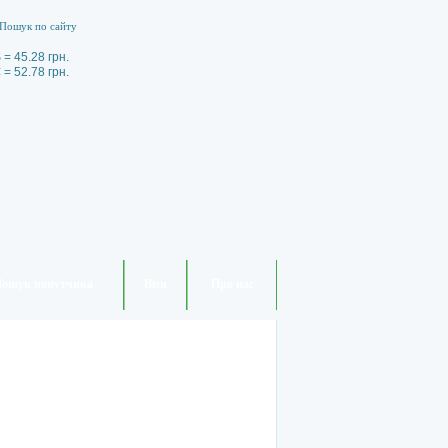
 = 45.28 грн.
 = 52.78 грн.
ошук попутчика
Візи
Про нас