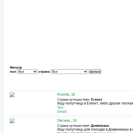
Фильтр
пол
страна
Ksenia, 32
Страна путешествия:
Єгипет
Ищу попутчицу в Египет, либо другая теплая
Тел.:
Email:
Оксана , 32
Страна путешествия:
Домінікана
Ищу попутчицу для поездки в Доминикану в