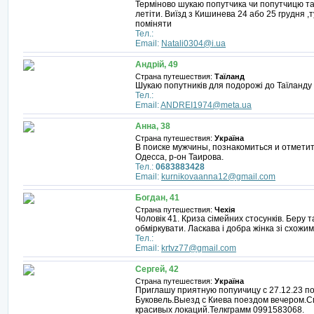
Терміново шукаю попутчика чи попутчицю так
летіти. Виїзд з Кишинева 24 або 25 грудня
поміняти
Тел.:
Email:
Natali0304@i.ua
Андрій, 49
Страна путешествия:
Таїланд
Шукаю попутників для подорожі до Таїланду 
Тел.:
Email:
ANDREI1974@meta.ua
Анна, 38
Страна путешествия:
Україна
В поиске мужчины, познакомиться и отметит
Одесса, р-он Таирова.
Тел.:
0683883428
Email:
kurnikovaanna12@gmail.com
Богдан, 41
Страна путешествия:
Чехія
Чоловік 41. Криза сімейних стосунків. Беру т
обміркувати. Ласкава і добра жінка зі схож
Тел.:
Email:
krtvz77@gmail.com
Сергей, 42
Страна путешествия:
Україна
Приглашу приятную попуичицу с 27.12.23 по
Буковель.Выезд с Киева поездом вечером.С
красивых локаций.Телкграмм 0991583068.