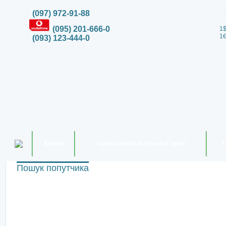
(097) 972-91-88
(095) 201-666-0
1$
1€
(093) 123-444-0
Країни
Гарячі автобусні тури по Європі
П
Пошук попутчика