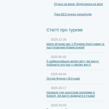
Отдых на море. Відпочинок на морі
Тури БЕЗ нічних перееїздів
Статті про туризм
2025-12-26
Щиро вітаємо вас з Різдвом Христовим та
наступаючим Новим роком!
2025-05-02
5 найкрасивіших морів світу, які варто
побачити хоч раз у своєму житті
2025-04-04
Острів Фукуок у В'єтнамі
2025-03-17
Назвали три захопливі напрямки в
Європі, які варто відвідати в травні
2025-03-03