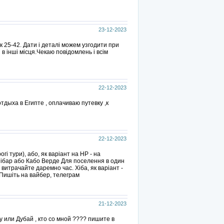
23-12-2023
к 25-42. Дати і деталі можем узгодити при
 в інші місця.Чекаю повідомлень і всім
22-12-2023
тдыха в Египте , оплачиваю путевку ,к
22-12-2023
і тури), або, як варіант на НР - на
нзібар або Кабо Верде Для поселення в один
витрачайте даремно час. Хіба, як варіант -
 Пишіть на вайбер, телеграм
21-12-2023
 или Дубай , кто со мной ???? пишите в