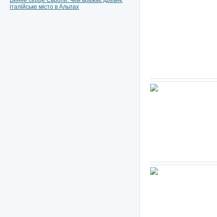
Винне серце Європи: чим вражає древнє
італійське місто в Альпах