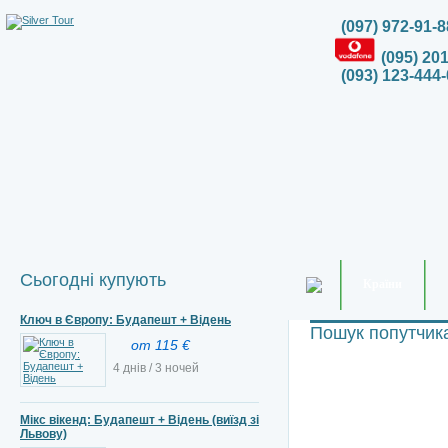
(097) 972-91-8
(095) 20
(093) 123-444-
Сьогодні купують
Країни
Ключ в Європу: Будапешт + Відень
Пошук попутчик
от 115 €
4 днів / 3 ночей
Мікс вікенд: Будапешт + Відень (виїзд зі
Львову)