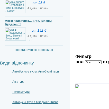
от 98 €
4 днів / 3 ночей
Мрії в подарунок… Егер, Відень і
Будапешт!
от 152 €
4 днів / 3 ночей
BB
Переглянути всі пропозиції
Фильтр
пол
ст
Види відпочинку
Автобусные туры. Автобусні тури
Авіатури
Економ тури
Автобусні тури з виїздом із Києва