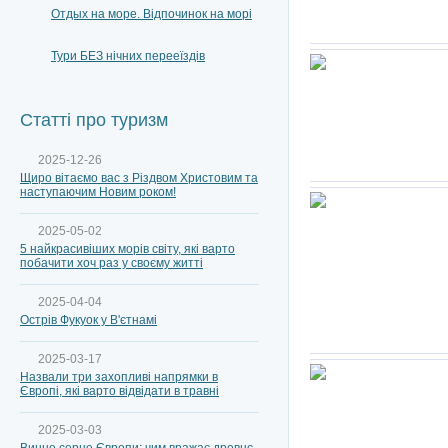
Отдых на море. Відпочинок на морі
Тури БЕЗ нічних перееїздів
Статті про туризм
2025-12-26
Щиро вітаємо вас з Різдвом Христовим та
наступаючим Новим роком!
2025-05-02
5 найкрасивіших морів світу, які варто
побачити хоч раз у своєму житті
2025-04-04
Острів Фукуок у В'єтнамі
2025-03-17
Назвали три захопливі напрямки в
Європі, які варто відвідати в травні
2025-03-03