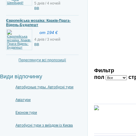
5 днів / 4 ночей
BB
Європейська мозаїка: Краків-Прага-
Відень-Будапешт
от 194 €
4 днів / 3 ночей
ВВ
Переглянути всі пропозиції
Фильтр
Види відпочинку
пол
ст
Автобусные туры. Автобусні тури
Авіатури
Економ тури
Автобусні тури з виїздом із Києва