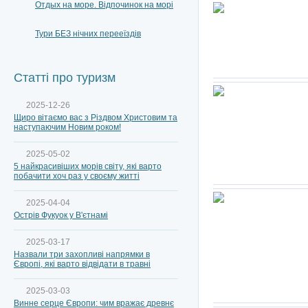
Отдых на море. Відпочинок на морі
Тури БЕЗ нічних перееїздів
Статті про туризм
2025-12-26
Щиро вітаємо вас з Різдвом Христовим та
наступаючим Новим роком!
2025-05-02
5 найкрасивіших морів світу, які варто
побачити хоч раз у своєму житті
2025-04-04
Острів Фукуок у В'єтнамі
2025-03-17
Назвали три захопливі напрямки в
Європі, які варто відвідати в травні
2025-03-03
Винне серце Європи: чим вражає древнє