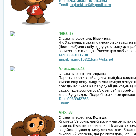
Тел.:
@uaAlexpl телеграмм
Email:
legionkiller9@gmail.com
Лена, 37
Страна путешествия:
Німеччина
Я с Харькова, в связи с сложной ситуацией 
(беженкой)или любую другую страну для раб
совместного выезда . Рассмотрю любые ва
Тел.:
0663111230
Email:
margo10321lena@ukr.net
Александр, 42
Страна путешествия:
Україна
Парень спортивный,адекватный,без вредных 
юмора ищу попутчицу симпатичную,легкую 
поездки во Львов на пару дней (выходные).
садах (https://concert.ua/uk/venue/mytropolyc
знаю.Буду гидом. Подробности оговаривают
Тел.:
0983942763
Email:
Alex, 38
Страна путешествия:
Польща
Хлопець 39 років, найближчим часом планую 
саме це буде ще не вирішив. Планую відпочин
водойми. Шукаю дівчину яка має час і бажан
вихований хлопець, добре виглядаю, без шкід