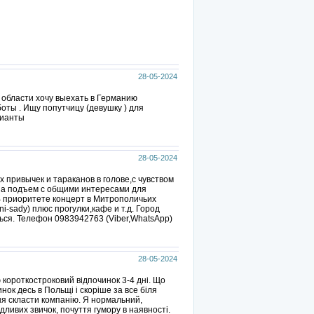
28-05-2024
в области хочу выехать в Германию
оты . Ищу попутчицу (девушку ) для
рианты
28-05-2024
привычек и тараканов в голове,с чувством
на подъем с общими интересами для
В приоритете концерт в Митрополичьих
hni-sady) плюс прогулки,кафе и т.д. Город
ься. Телефон 0983942763 (Viber,WhatsApp)
28-05-2024
короткостроковий відпочинок 3-4 дні. Що
ок десь в Польщі і скоріше за все біля
ня скласти компанію. Я нормальний,
ливих звичок, почуття гумору в наявності.