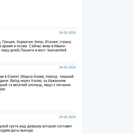
29-05-2024
 Греция, Хорватия, Кипр, Италия; страну
 время и позже. Сейчас живу в Ивано-
 пару дней) Пишите в инст: ksenamile8
29-05-2024
здки в Єгипет (Марса-Алам), період - перший
дини. Виїзд через Італію, за бажанням
ядний та веселий хлопець, якщо є питання
кую
29-05-2024
дской суете,ищу девушку которая составит
бсудим даты выезда