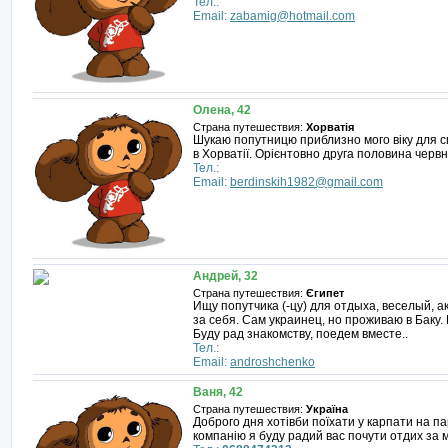
Тел.:
Email:
zabamig@hotmail.com
Олена, 42
Страна путешествия:
Хорватія
Шукаю попутницю приблизно мого віку для сп
в Хорватії. Орієнтовно друга половина червн
Тел.:
Email:
berdinskih1982@gmail.com
Андрей, 32
Страна путешествия:
Єгипет
Ищу попутчика (-цу) для отдыха, веселый, 
за себя. Сам украинец, но проживаю в Баку.
Буду рад знакомству, поедем вместе..
Тел.:
Email:
androshchenko
Ваня, 42
Страна путешествия:
Україна
Доброго дня хотівби поїхати у карпати на п
компанію я буду радий вас почути отдих за 