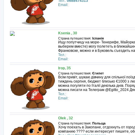
Тел.:
0688474313
Email:
Ksenia , 30
Страна путешествия:
Іспанія
Ищу попутчицу на море- Тенерифе, Майорка,
выберем вместе) могу полететь в ближайшее
Франковске, можно и в Буковель съездить на
Тел.:
Email:
Ігор, 35
Страна путешествия:
Єгипет
Всім привіт, шукаю дівчину для спільної пої
тиждень серпня, бюджет близько €1000 з лю
можна погуляти по Італії декілька днів. Пор
можна писати на Телеграм @Egitto_2024 Дя
Тел.:
Email:
Olek , 32
Страна путешествия:
Польща
Хочу поехать в Закопане, отдохнуть от горо
компанию ???? если интересует пишите, о