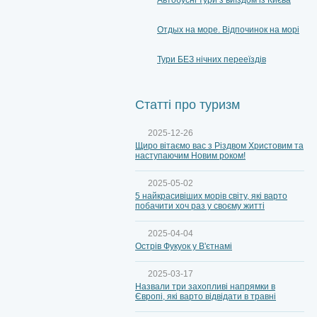
Автобусні тури з виїздом із Києва
Отдых на море. Відпочинок на морі
Тури БЕЗ нічних перееїздів
Статті про туризм
2025-12-26
Щиро вітаємо вас з Різдвом Христовим та
наступаючим Новим роком!
2025-05-02
5 найкрасивіших морів світу, які варто
побачити хоч раз у своєму житті
2025-04-04
Острів Фукуок у В'єтнамі
2025-03-17
Назвали три захопливі напрямки в
Європі, які варто відвідати в травні