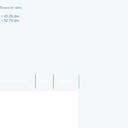
 = 45.28 грн.
 = 52.78 грн.
ошук попутчика
Візи
Про нас