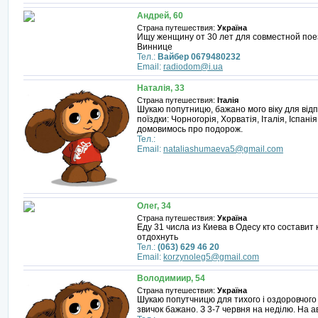
Андрей, 60
Страна путешествия:
Україна
Ищу женщину от 30 лет для совместной поез
Виннице
Тел.:
Вайбер 0679480232
Email:
radiodom@i.ua
Наталія, 33
Страна путешествия:
Італія
Шукаю попутницю, бажано мого віку для відпо
поїздки: Чорногорія, Хорватія, Італія, Іспанія
домовимось про подорож.
Тел.:
Email:
nataliashumaeva5@gmail.com
Олег, 34
Страна путешествия:
Україна
Еду 31 числа из Киева в Одесу кто составит 
отдохнуть
Тел.:
(063) 629 46 20
Email:
korzynoleg5@gmail.com
Володимиир, 54
Страна путешествия:
Україна
Шукаю попутчницю для тихого і оздоровчого 
звичок бажано. З 3-7 червня на неділю. На а