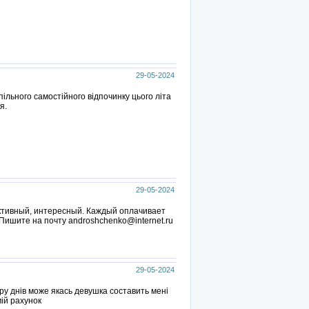
29-05-2024
ільного самостійного відпочинку цього літа
я.
29-05-2024
активный, интересный. Каждый оплачивает
 Пишите на почту androshchenko@internet.ru
29-05-2024
ару днів може якась девушка составить мені
мій рахунок