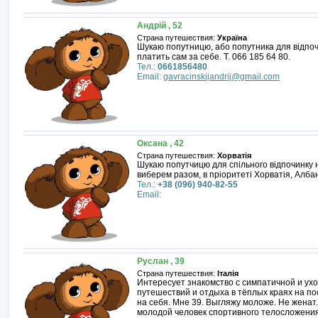
Андрій , 52
Страна путешествия:
Україна
Шукаю попутницю, або попутника для відпоч
платить сам за себе. Т. 066 185 64 80.
Тел.:
0661856480
Email:
gavracinskijandrij@gmail.com
Оксана , 42
Страна путешествия:
Хорватія
Шукаю попутчицю для спільного відпочинку на
виберем разом, в пріоритеті Хорватія, Албан
Тел.:
+38 (096) 940-82-55
Email:
Руслан , 39
Страна путешествия:
Італія
Интересует знакомство с симпатичной и ух
путешествий и отдыха в тёплых краях на по
на себя. Мне 39. Выгляжу моложе. Не женат
молодой человек спортивного телосложения