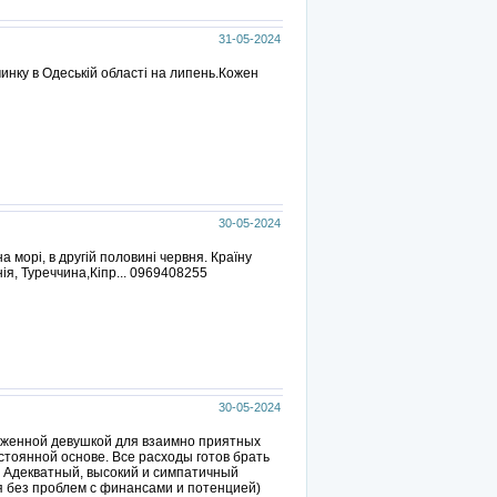
31-05-2024
инку в Одеській області на липень.Кожен
30-05-2024
 морі, в другій половині червня. Країну
ія, Туреччина,Кіпр... 0969408255
30-05-2024
оженной девушкой для взаимно приятных
стоянной основе. Все расходы готов брать
. Адекватный, высокий и симпатичный
 без проблем с финансами и потенцией)