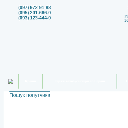
(097) 972-91-88
(095) 201-666-0
1$
(093) 123-444-0
1€
Країни
Гарячі автобусні тури по Європі
П
Пошук попутчика