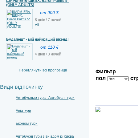
ШАРМ-ЕЛЬ-ШЕЙХ. Baron Palms 5*
(ONLY ADULTS)
от 900 $
8 днів / 7 ночей
All
Будапешт - мій найкращий вікенд!
от 110 €
4 днів / 3 ночей
Переглянути всі пропозиції
Фильтр
пол
ст
Види відпочинку
Автобусные туры. Автобусні тури
Авіатури
Економ тури
Автобусні тури з виїздом із Києва