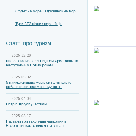
Отдых на море. Відпочинок на морі
Тури БЕЗ нічних перееїздів
Статті про туризм
2025-12-26
Щиро вітаємо вас з Різдвом Христовим та
наступаючим Новим роком!
2025-05-02
5 найкрасивіших морів світу, які варто
побачити хоч раз у своєму житті
2025-04-04
Острів Фукуок у В'єтнамі
2025-03-17
Назвали три захопливі напрямки в
Європі, які варто відвідати в травні