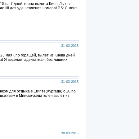
15 на 7 дней, город вылета Киев, Львов.
го!!!!! для удешевления номера! P.S: С меня
31-03-2015
-23 мая), по горящей, вылет из Киева дней
и) Я веселая, адекватная, без лишних
31-03-2015
нком для отдыха в Египте(Хургада) с 10 по
нии.живем в Минске-жедателен вылет из
30-03-2015