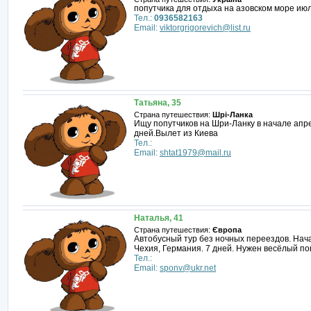
попутчика для отдыха на азовском море июл
Тел.:
0936582163
Email:
viktorgrigorevich@list.ru
Татьяна, 35
Страна путешествия:
Шрі-Ланка
Ищу попутчиков на Шри-Ланку в начале апре
дней.Вылет из Киева
Тел.:
Email:
shtat1979@mail.ru
Наталья, 41
Страна путешествия:
Європа
Автобусный тур без ночных переездов. Нача
Чехия, Германия. 7 дней. Нужен весёлый поп
Тел.:
Email:
sponv@ukr.net