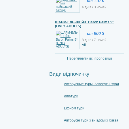
от 110 €
4 днів / 3 ночей
ШАРМ-ЕЛЬ-ШЕЙХ. Baron Palms 5*
(ONLY ADULTS)
от 900 $
8 днів / 7 ночей
All
Переглянути всі пропозиції
Види відпочинку
Автобусные туры. Автобусні тури
Авіатури
Економ тури
Автобусні тури з виїздом із Києва