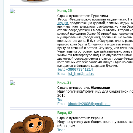
Коля, 25
Страна путешествия:
Туреччина
Курорт Фетхие можно поделить на две части. На
Турции
, предлагающие дорогой, элитный отдых. 
них - крупная галька или платформа, хотя на бер
отелях сосредоточены в самих отелях. Вторая час
которой находятся более 40 отелей расположенн
муниципальные (городские), песчаные, не очень 
все вместе в день. В бухте Олудениз очень разв
правого края бухты Олудениз, в море выступает
бухту от течений и ветров. Эту косу, или пляж-
Черепашьим островом, где действительно живут 
зимой, т.к температура воды не опускается ниже
дискотеки) сосредоточены в самом городе Фетхие
из "элитных отелей" около 40 минут. Одна из сам
находится в Фетхие в квартале Джалис.
Тел.:
+380673341214
Email:
tst_firm@mail.ru
Кира, 28
Страна путешествия:
Нідерланди
Ищу попутчика/попутчицу для бюджетной по
2015
Тел.:
Email:
kiradolly2008@gmail.com
Вера, 62
Страна путешествия:
Україна
Ищу попутчицу для бюджетного путешествия
обговорим.
Тел.: