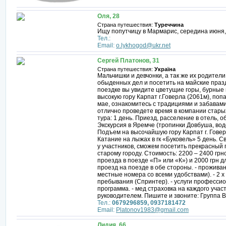
Оля, 28
Страна путешествия:
Туреччина
Ищу попутчицу в Мармарис, середина июня,
Тел.:
Email:
o.lykhogod@ukr.net
Сергей Платонов, 31
Страна путешествия:
Україна
Мальчишки и девчонки, а так же их родители
обыденных дел и посетить на майские праз
поездке вы увидите цветущие горы, бурные
высокую гору Карпат г.Говерла (2061м), поп
мае, ознакомитесь с традициями и забавами
отлично проведете время в компании стары
тура: 1 день. Приезд, расселение в отель, о
Экскурсия в Яремче (тропинки Довбуша, вод
Подъем на высочайшую гору Карпат г. Говерл
Катание на лыжах в гк «Буковель» 5 день. 
у участников, сможем посетить прекрасный 
старому городу. Стоимость: 2200 – 2400 грн
проезда в поезде «П» или «К») и 2000 грн дл
проезд на поезде в обе стороны. - прожива
местные номера со всеми удобствами). - 2 х
пребывания (Спринтер). - услуги профессио
программа. - мед страховка на каждого учас
руководителем. Пишите и звоните: Группа Вк
Тел.:
0679296859, 0937181472
Email:
Platonov1983@gmail.com
Лидия, 66