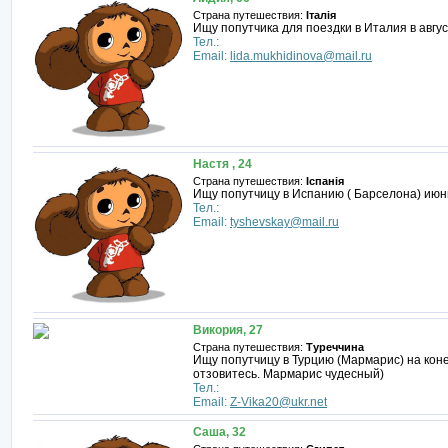
Страна путешествия:
Італія
Ищу попутчика для поездки в Италия в авгус
Тел.:
Email:
lida.mukhidinova@mail.ru
Настя , 24
Страна путешествия:
Іспанія
Ищу попутчицу в Испанию ( Барселона) июн
Тел.:
Email:
tyshevskay@mail.ru
Викория, 27
Страна путешествия:
Туреччина
Ищу попутчицу в Турцию (Мармарис) на коне
отзовитесь. Мармарис чудесный)
Тел.:
Email:
Z-Vika20@ukr.net
Саша, 32