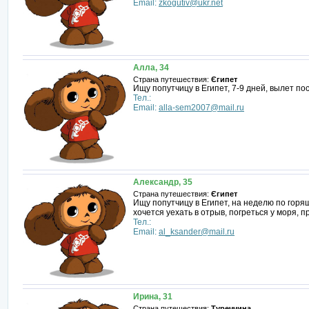
Email:
zkogutiv@ukr.net
Алла, 34
Страна путешествия:
Єгипет
Ищу попутчицу в Египет, 7-9 дней, вылет по
Тел.:
Email:
alla-sem2007@mail.ru
Александр, 35
Страна путешествия:
Єгипет
Ищу попутчицу в Египет, на неделю по горя
хочется уехать в отрыв, погреться у моря, п
Тел.:
Email:
al_ksander@mail.ru
Ирина, 31
Страна путешествия:
Туреччина