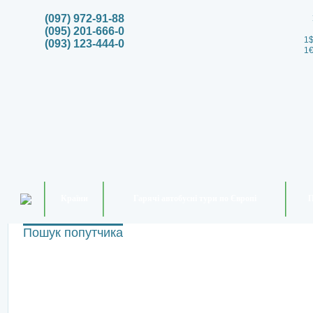
(097) 972-91-88
(095) 201-666-0
1$
(093) 123-444-0
1€
Країни
Гарячі автобусні тури по Європі
П
Пошук попутчика