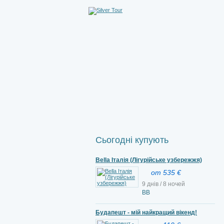
Сьогодні купують
Bella Італія (Лігурійське узбережжя)
от 535 €
9 днів / 8 ночей
ВВ
Будапешт - мій найкращий вікенд!