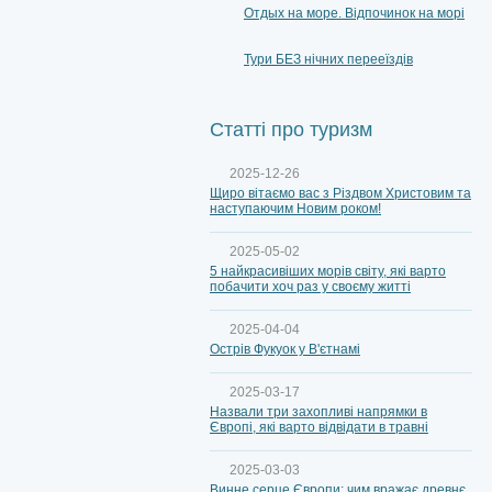
Отдых на море. Відпочинок на морі
Тури БЕЗ нічних перееїздів
Статті про туризм
2025-12-26
Щиро вітаємо вас з Різдвом Христовим та
наступаючим Новим роком!
2025-05-02
5 найкрасивіших морів світу, які варто
побачити хоч раз у своєму житті
2025-04-04
Острів Фукуок у В'єтнамі
2025-03-17
Назвали три захопливі напрямки в
Європі, які варто відвідати в травні
2025-03-03
Винне серце Європи: чим вражає древнє