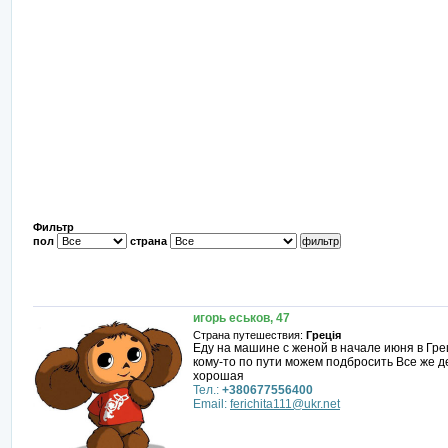
Фильтр
пол
страна
игорь еськов, 47
Страна путешествия:
Греція
Еду на машине с женой в начале июня в Гр
кому-то по пути можем подбросить Все же д
хорошая
Тел.:
+380677556400
Email:
ferichita111@ukr.net