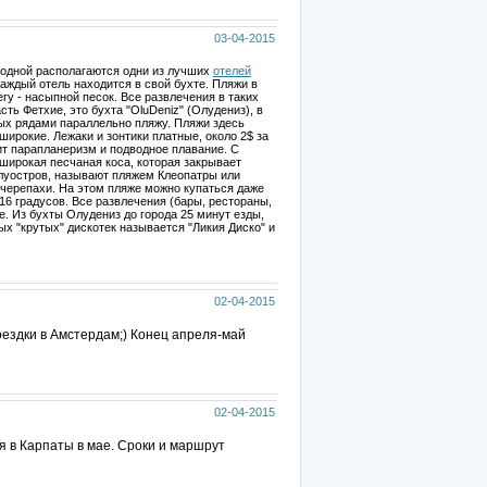
03-04-2015
 одной располагаются одни из лучших
отелей
Каждый отель находится в свой бухте. Пляжи в
егу - насыпной песок. Все развлечения в таких
ть Фетхие, это бухта "OluDeniz" (Олудениз), в
ых рядами параллельно пляжу. Пляжи здесь
широкие. Лежаки и зонтики платные, около 2$ за
ит парапланеризм и подводное плавание. С
 широкая песчаная коса, которая закрывает
полуостров, называют пляжем Клеопатры или
черепахи. На этом пляже можно купаться даже
 16 градусов. Все развлечения (бары, рестораны,
. Из бухты Олудениз до города 25 минут езды,
ых "крутых" дискотек называется "Ликия Диско" и
02-04-2015
ездки в Амстердам;) Конец апреля-май
02-04-2015
 в Карпаты в мае. Сроки и маршрут