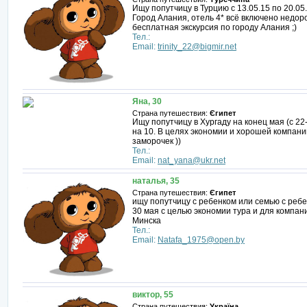
Ищу попутчицу в Турцию с 13.05.15 по 20.05.
Город Алания, отель 4* всё включено недоро
бесплатная экскурсия по городу Алания ;)
Тел.:
Email:
trinity_22@bigmir.net
Яна, 30
Страна путешествия:
Єгипет
Ищу попутчицу в Хургаду на конец мая (с 22
на 10. В целях экономии и хорошей компани
заморочек ))
Тел.:
Email:
nat_yana@ukr.net
наталья, 35
Страна путешествия:
Єгипет
ищу попутчицу с ребенком или семью с ребе
30 мая с целью экономии тура и для компа
Минска
Тел.:
Email:
Natafa_1975@open.by
виктор, 55
Страна путешествия:
Україна