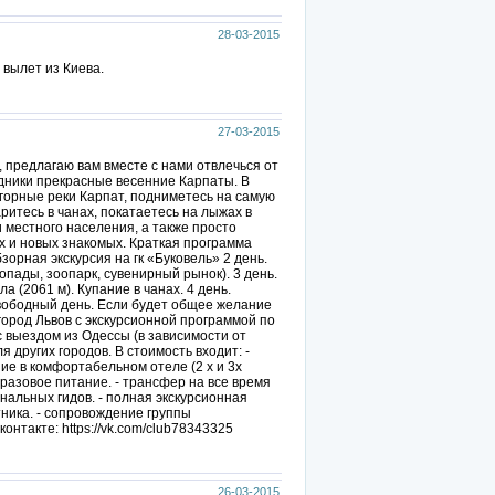
28-03-2015
 вылет из Киева.
27-03-2015
, предлагаю вам вместе с нами отвлечься от
дники прекрасные весенние Карпаты. В
 горные реки Карпат, подниметесь на самую
аритесь в чанах, покатаетесь на лыжах в
 местного населения, а также просто
х и новых знакомых. Краткая программа
бзорная экскурсия на гк «Буковель» 2 день.
опады, зоопарк, сувенирный рынок). 3 день.
а (2061 м). Купание в чанах. 4 день.
Свободный день. Если будет общее желание
город Львов с экскурсионной программой по
с выездом из Одессы (в зависимости от
я других городов. В стоимость входит: -
ние в комфортабельном отеле (2 х и 3х
 разовое питание. - трансфер на все время
нальных гидов. - полная экскурсионная
тника. - сопровождение группы
онтакте: https://vk.com/club78343325
26-03-2015