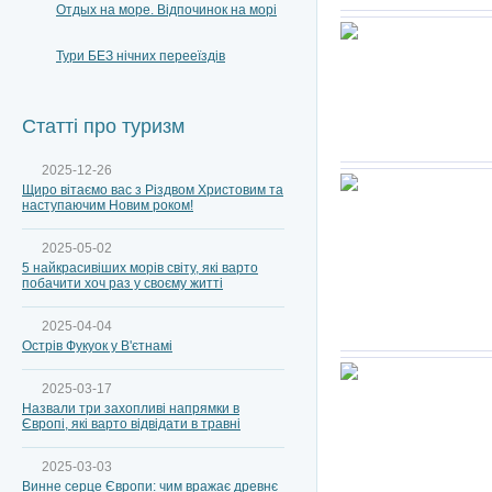
Отдых на море. Відпочинок на морі
Тури БЕЗ нічних перееїздів
Статті про туризм
2025-12-26
Щиро вітаємо вас з Різдвом Христовим та
наступаючим Новим роком!
2025-05-02
5 найкрасивіших морів світу, які варто
побачити хоч раз у своєму житті
2025-04-04
Острів Фукуок у В'єтнамі
2025-03-17
Назвали три захопливі напрямки в
Європі, які варто відвідати в травні
2025-03-03
Винне серце Європи: чим вражає древнє