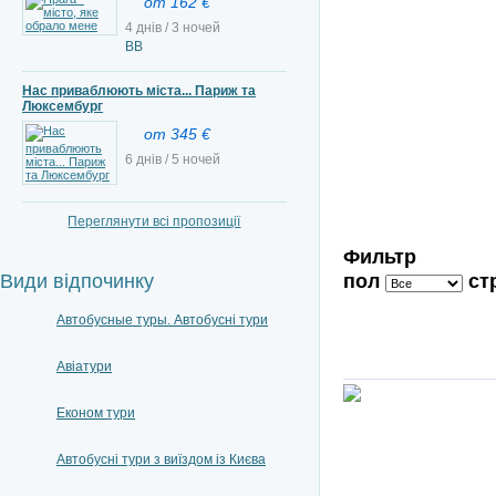
от 162 €
4 днів / 3 ночей
ВВ
Нас приваблюють міста... Париж та
Люксембург
от 345 €
6 днів / 5 ночей
Переглянути всі пропозиції
Фильтр
пол
ст
Види відпочинку
Автобусные туры. Автобусні тури
Авіатури
Економ тури
Автобусні тури з виїздом із Києва