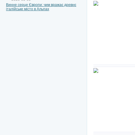
Винне серце Європи: чим вражає древнє
італійське місто в Альпах