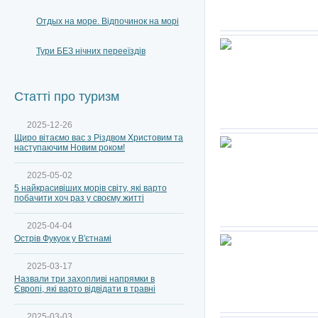
Отдых на море. Відпочинок на морі
Тури БЕЗ нічних перееїздів
Статті про туризм
2025-12-26
Щиро вітаємо вас з Різдвом Христовим та
наступаючим Новим роком!
2025-05-02
5 найкрасивіших морів світу, які варто
побачити хоч раз у своєму житті
2025-04-04
Острів Фукуок у В'єтнамі
2025-03-17
Назвали три захопливі напрямки в
Європі, які варто відвідати в травні
2025-03-03