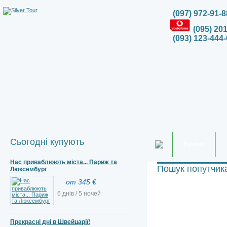
(097) 972-91-8
(095) 20
(093) 123-444-
Сьогодні купують
Країни
Нас приваблюють міста... Париж та
Пошук попутчик
Люксембург
от 345 €
6 днів / 5 ночей
Прекрасні дні в Швейцарії!