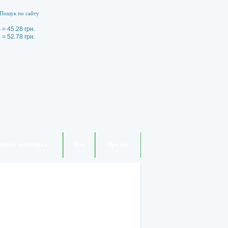
 = 45.28 грн.
 = 52.78 грн.
ошук попутчика
Візи
Про нас