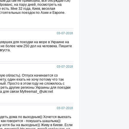
тным датам не привязана, все обсуждается)
Прованс, на пару дней, посмотреть на
сть. Мне 32 года, Киев, веселая
стоятельных поездок по Азии и Европе.
03-07-2018
евушек для поездки на море в Украине на
ю не более чем 250 дол на человека. Пишите
вгуста.
03-07-2018
кую область). Отпуск начинается со
ту, один ехать не хочу потому что так
ый. Просто в этом году не сложилось с
треть другие регионы Украины для поездки
а для связи Myfreemail_@ukr.net
03-07-2018
сидеть дома по выходным)) Хочется выехать
 как говорится - покушать шашлыка))
у хотя бы на выходные)) Живу в Киеве. Если