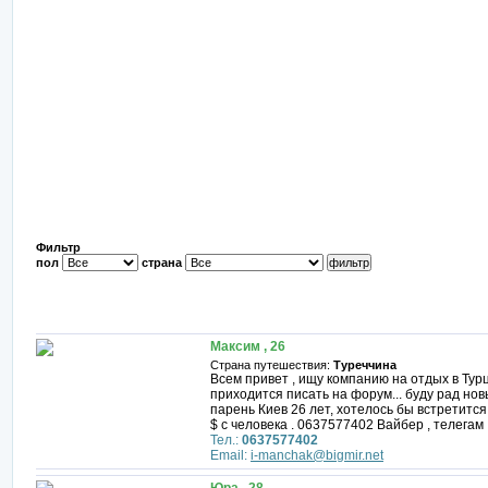
Фильтр
пол
страна
Максим , 26
Страна путешествия:
Туреччина
Всем привет , ищу компанию на отдых в Турц
приходится писать на форум... буду рад нов
парень Киев 26 лет, хотелось бы встретитс
$ с человека . 0637577402 Вайбер , телегам
Тел.:
0637577402
Email:
i-manchak@bigmir.net