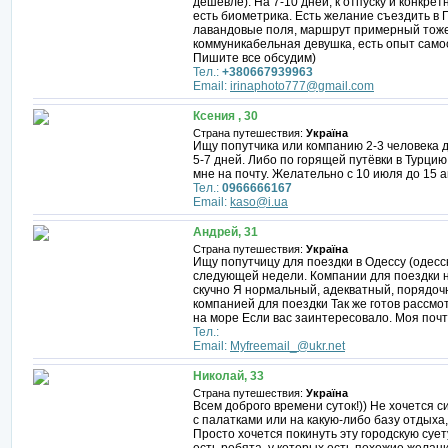
дешевле). На 7-10 дней, к отпуску и конкре
есть биометрика. Есть желание съездить в 
лавандовые поля, маршрут примерный тоже е
коммуникабельная девушка, есть опыт само
Пишите все обсудим)
Тел.:
+380667939963
Email:
irinaphoto777@gmail.com
Ксения , 30
Страна путешествия:
Україна
Ищу попутчика или компанию 2-3 человека д
5-7 дней. Либо по горящей путёвки в Турци
мне на почту. Желательно с 10 июля до 15 а
Тел.:
0966666167
Email:
kaso@i.ua
Андрей, 31
Страна путешествия:
Україна
Ищу попутчицу для поездки в Одессу (одесс
следующей недели. Компании для поездки не
скучно Я нормальный, адекватный, порядочн
компанией для поездки Так же готов рассмо
на море Если вас заинтересовало. Моя почт
Тел.:
Email:
Myfreemail_@ukr.net
Николай, 33
Страна путешествия:
Україна
Всем доброго времени суток!)) Не хочется 
с палатками или на какую-либо базу отдыха,
Просто хочется покинуть эту городскую сует