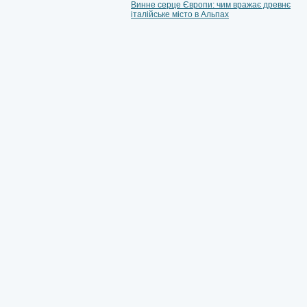
Винне серце Європи: чим вражає древнє
італійське місто в Альпах