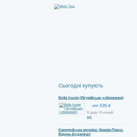
Сьогодні купують
Bella Італія (Лігурійське узбережжя)
от 535 €
9 днів / 8 ночей
ВВ
Європейська мозаїка: Краків-Прага-
Відень-Будапешт