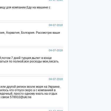
тчицу для компании.Еду на машине с
04-07-2018
ория, Хорватия, Болгария. Рассмотрю ваши
04-07-2018
й,потом 7 дней турция,вылет в конце
ваться по полной,все росходы мои,писать
04-07-2018
 или другой регион возле моря на Украине.
илось что отпуск скоро а с компанией в
рядочный, просто одному ехать на отдых
я связи 578910@ukr.ne