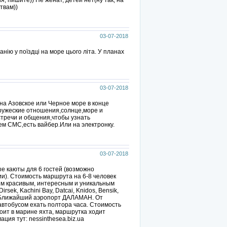
я, пишите)) Не женат, детей нет(ну так, на
твам))
03-07-2018
нію у поїздці на море цього літа. У планах
03-07-2018
на Азовское или Черное море в конце
ружеские отношения,солнце,море и
тречи и общения,чтобы узнать
ем СМС,есть вайбер.Или на электронку.
03-07-2018
е каюты для 6 гостей (возможно
и). Стоимость маршрута на 6-8 человек
ым красивым, интересным и уникальным
rsek, Kachini Bay, Datcai, Knidos, Bensik,
. Ближайший аэропорт ДАЛАМАН. От
автобусом ехать полтора часа. Стоимость
тоит в марине яхта, маршрутка ходит
ция тут: nessinthesea.biz.ua