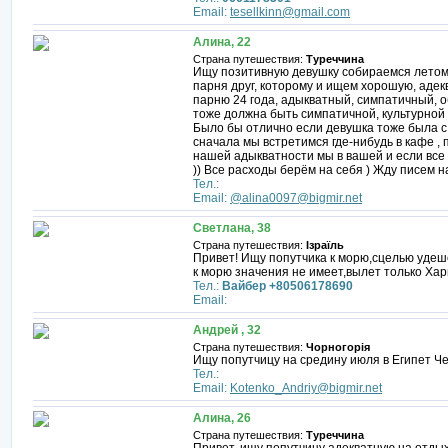
Email:
tesellkinn@gmail.com
Алина, 22
Страна путешествия:
Туреччина
Ищу позитивную девушку собираемся летом 
парня друг, которому и ищем хорошую, адекв
парню 24 года, адыкватный, симпатичный, о
тоже должна быть симпатичной, культурной 
Было бы отлично если девушка тоже была с н
сначала мы встретимся где-нибудь в кафе ,
нашей адыкватности мы в вашей и если все
)) Все расходы берём на себя ) Жду писем на
Тел.:
Email:
@alina0097@bigmir.net
Светлана, 38
Страна путешествия:
Ізраїль
Привет! Ищу попутчика к морю,сцелью удеше
к морю значения не имеет,вылет только Ха
Тел.:
Вайбер +80506178690
Email:
Андрей , 32
Страна путешествия:
Чорногорія
Ищу попутчицу на средину июля в Египет 
Тел.:
Email:
Kotenko_Andriy@bigmir.net
Алина, 26
Страна путешествия:
Туреччина