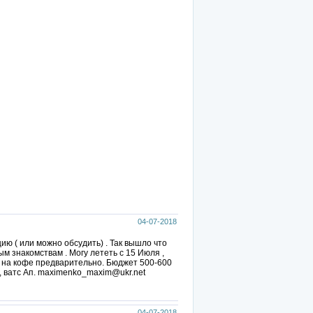
04-07-2018
ию ( или можно обсудить) . Так вышло что
ым знакомствам . Могу лететь с 15 Июля ,
я на кофе предварительно. Бюджет 500-600
 , ватс Ап. maximenko_maxim@ukr.net
04-07-2018