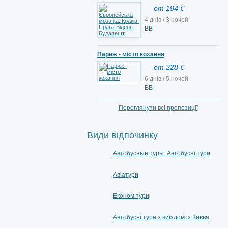
от 194 €
4 днів / 3 ночей
ВВ
Париж - місто кохання
от 228 €
6 днів / 5 ночей
ВВ
Переглянути всі пропозиції
Види відпочинку
Автобусные туры. Автобусні тури
Авіатури
Економ тури
Автобусні тури з виїздом із Києва