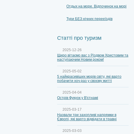
Отдых на море. Відпочинок на морі
Тури БЕЗ нічних перееїздів
Статті про туризм
2025-12-26
Щиро вітаємо вас з Різдвом Христовим та
наступаючим Новим роком!
2025-05-02
5 найкрасивіших морів світу, які варто
побачити хоч раз у своєму житті
2025-04-04
Острів Фукуок у В'єтнамі
2025-03-17
Назвали три захопливі напрямки в
Європі, які варто відвідати в травні
2025-03-03