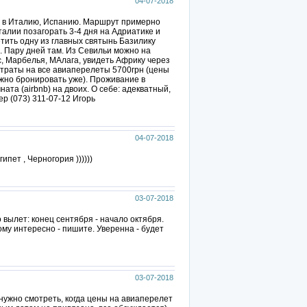
04-07-2018
е в Италию, Испанию. Маршрут примерно
талии позагорать 3-4 дня на Адриатике и
тить одну из главных святынь Базилику
. Пару дней там. Из Севильи можно на
с, Марбелья, МАлага, увидеть Африку через
атраты на все авиаперелеты 5700грн (цены
жно бронировать уже). Проживание в
ата (airbnb) на двоих. О себе: адекватный,
р (073) 311-07-12 Игорь
04-07-2018
ипет , Черногория ))))))
03-07-2018
 вылет: конец сентября - начало октября.
ому интересно - пишите. Уверенна - будет
03-07-2018
(нужно смотреть, когда цены на авиаперелет