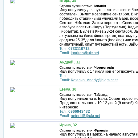
Игорь, 35
Страна путешествия:
Іспанія
Ищу попутчицу для путешествия в сентябр
составлен. Вылет в середине сентября. В И
побродить старинными улочками Бари, посе
Святого НИколая. Затем перелет в Севилью
автобусе посетить Фару (Португалия), Кади
Гибралтар. Вылет в Киев 23-24 сентября. З
актуальны на ближайшее время, поэтому ну
среднем 25-35долл /номер (booking) или комн
симпатичный, опыт путешествий есть. Вайбе
Тел.:
0733110712
Email:
igoriuss@ukr.net
Андрей , 32
Страна путешествия:
Чорногорія
Ищу попутчицу с 17 июля ковчег отдохнуть Ег
Тел.:
Email:
Kotenko_Andriy@bigmir.net
Lesya, 30
Страна путешествия:
Таїланд
Ищу попутчиков на о. Бали. Ориентировочно
Продолжительность: 10-12 дней (9 ночей) К
интересно
Тел.:
0966943432
Email:
nefertiti5@ukr.net
Ирина, 32
Страна путешествия:
Франція
Ищу попутчицу в Париж, на начало августа 