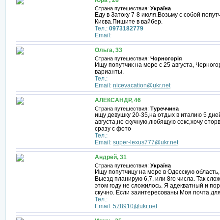
Юра , 28
Страна путешествия:
Україна
Еду в Затоку 7-8 июля.Возьму с собой попу
Києва.Пишите в вайбер.
Тел.:
0973182779
Email:
Ольга, 33
Страна путешествия:
Чорногорія
Ищу попутчик на море с 25 августа, Черног
варианты.
Тел.:
Email:
nicevacation@ukr.net
АЛЕКСАНДР, 46
Страна путешествия:
Туреччина
ищу девушку 20-35,на отдых в италию 5 дне
августа,не скучную,любящую секс,хочу отор
сразу с фото
Тел.:
Email:
super-lexus777@ukr.net
Андрей, 31
Страна путешествия:
Україна
Ищу попутчицу на море в Одесскую область,
Выезд планирую 6,7, или 8го числа. Так слож
этом году не сложилось. Я адекватный и по
скучно. Если заинтересованы Моя почта дл
Тел.:
Email:
578910@ukr.net