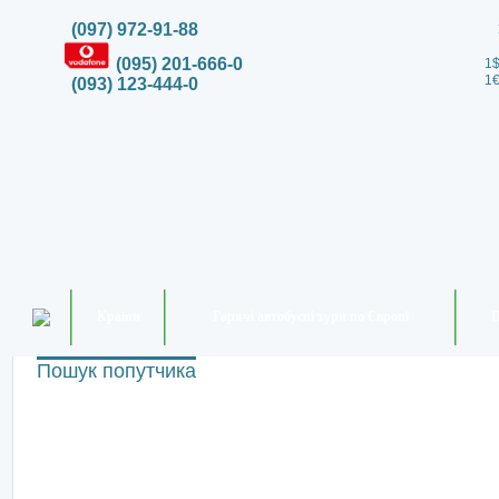
(097) 972-91-88
(095) 201-666-0
1$
1€
(093) 123-444-0
Країни
Гарячі автобусні тури по Європі
П
Пошук попутчика