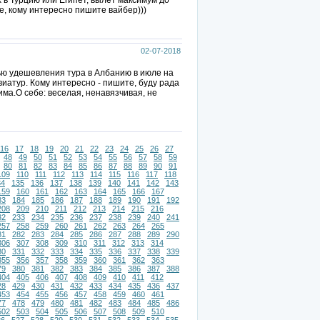
 в Турцию или Египет, вылет максимум до
ове, кому интересно пишите вайбер)))
02-07-2018
лью удешевления тура в Албанию в июле на
авиатур. Кому интересно - пишите, буду рада
има.О себе: веселая, ненавязчивая, не
16
17
18
19
20
21
22
23
24
25
26
27
48
49
50
51
52
53
54
55
56
57
58
59
80
81
82
83
84
85
86
87
88
89
90
91
109
110
111
112
113
114
115
116
117
118
34
135
136
137
138
139
140
141
142
143
159
160
161
162
163
164
165
166
167
83
184
185
186
187
188
189
190
191
192
208
209
210
211
212
213
214
215
216
32
233
234
235
236
237
238
239
240
241
257
258
259
260
261
262
263
264
265
81
282
283
284
285
286
287
288
289
290
306
307
308
309
310
311
312
313
314
30
331
332
333
334
335
336
337
338
339
355
356
357
358
359
360
361
362
363
79
380
381
382
383
384
385
386
387
388
404
405
406
407
408
409
410
411
412
28
429
430
431
432
433
434
435
436
437
453
454
455
456
457
458
459
460
461
77
478
479
480
481
482
483
484
485
486
502
503
504
505
506
507
508
509
510