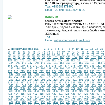
Привет, ищу попутчицу адекватную на отдых
6,07.18 по горящему туру, я живу в г. Харьк
Тел.:
+380685878900
Email:
liza.rikunova.02@mail.ru
Юлия, 29
Страна путешествия:
Албанія
Ищу позитивную попутчицу до 35 лет, с це
7-10 дней, бюджет 7-8 тыс. грн с человека, 
знакомству. Каждый платит за себя, без инт
ЗОЖница)
Тел.:
Email:
yuliya.chernova@gmail.com
←
Предыдущая страница
1
2
3
4
5
6
7
8
9
10
11
12
13
14
15
28
29
30
31
32
33
34
35
36
37
38
39
40
41
42
43
44
45
46
47
60
61
62
63
64
65
66
67
68
69
70
71
72
73
74
75
76
77
78
79
92
93
94
95
96
97
98
99
100
101
102
103
104
105
106
107
108
119
120
121
122
123
124
125
126
127
128
129
130
131
132
133
1
144
145
146
147
148
149
150
151
152
153
154
155
156
157
158
168
169
170
171
172
173
174
175
176
177
178
179
180
181
182
1
193
194
195
196
197
198
199
200
201
202
203
204
205
206
207
217
218
219
220
221
222
223
224
225
226
227
228
229
230
231
2
242
243
244
245
246
247
248
249
250
251
252
253
254
255
256
266
267
268
269
270
271
272
273
274
275
276
277
278
279
280
2
291
292
293
294
295
296
297
298
299
300
301
302
303
304
305
315
316
317
318
319
320
321
322
323
324
325
326
327
328
329
3
340
341
342
343
344
345
346
347
348
349
350
351
352
353
354
364
365
366
367
368
369
370
371
372
373
374
375
376
377
378
3
389
390
391
392
393
394
395
396
397
398
399
400
401
402
403
413
414
415
416
417
418
419
420
421
422
423
424
425
426
427
4
438
439
440
441
442
443
444
445
446
447
448
449
450
451
452
462
463
464
465
466
467
468
469
470
471
472
473
474
475
476
4
487
488
489
490
491
492
493
494
495
496
497
498
499
500
501