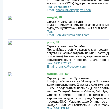
есть ребята, у которых есть похожие желани
всякий случай????) Буду рад новым знакомс
Тел.:
0676839557
Email:
shatilo.nikolay@gmail.com
Андрій, 35
Страна путешествия:
Греція
Шукаю приємну дівчину яка складе мені компа
відвідати нудистський пляж. Виліт зі Львова.
Тел.:
Email:
lion.killer.lviv@gmail.com
рома, 38
Страна путешествия:
Україна
Привет!Ищу стройную девушку для поездки 
августа.Основные затраты на мне.Просто д
романтика).Конечно же,предварительные вс
совместимость.Я с Днепр.обл..Сначала пиш
Тел.:
0991762477
Email:
dronsya@outlook.com
Александр , 50
Страна путешествия:
Туреччина
Комфортабельная яхта 14 метров. 3 гостевы
дополнительно плюс 2 места в кают компани
1085 € продолжительностью 7 дней по сам
местам Турецкой Ривьеры Orhane, Selimiye, Di
Orhanie. Стоимость перелёта не включена
аэропорта до курортного города Мармарис 
проезда 5$. От Мармариса до Orhane, где с
каждые 15 минут. Стоимость 2$. Вся информа
Тел.:
0661178301