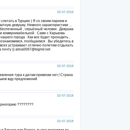
02-07-2018
слетать в Турцию ) Я со своим парнем и
атную девушку. Немного характеристики ...
беспеченный , серьёзный человек . Девушка
и коммуникабельной . Сами с Харькова.
ашего города . Как все будет проходить ,
 познакомимся, пообщаемся . Вы убедитесь в
 всех устраивает отлично полетим отдыхать
 почту )) alina0097@bigmir.net
02-07-2018
вления тура к датам привязки нет,! Страна
рьков жду предложений
02-07-2018
Черногорию ????????
02-07-2018