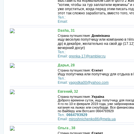
Выставить на нормальном сайте фото 2 жаб-
"хотим, чтобы за тур заплатили мужчины" и 
уже опуститься, когда перед этим писать го
этот так сложно заработать, вместо того, 
Тел.:
Email:
Dasha, 31
Страна путешествия:
Домінікана
ищу веселую попутчицу или компанию в тёп
др) в декабре, желательно на свой др (17.1
вечерний досуг)
Тел.:
Email:
grenka-17@rambler.ru
Дарья, 28
Страна путешествия:
Єгипет
Ищу попутчика или попутчицу для отдыха в 
Тел.:
Email:
yagodka00@yahoo.com
Евгений, 32
Страна путешествия:
Україна
Доброго времени суток, ищу попутчицу для поезд
4-го по 10-е февраля 2019 года, уже заброниров
катания на лыжах или сноуборде. Все финансовы
по Вайберу или Вотсапп 0664793929
Тел.:
0664793929
Email:
miroshnichenko86@meta.ua
Ольга , 38
Страна путешествия:
Єгипет