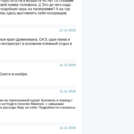
проституток в возрасте 40 лет со словами
свой номер телефона..(( Это до чего надо
д подобную чушь на пилигриммк? А на тур
чтобы здесь выставлять себя позорищем.
12-11-2018
лые края (доминикана, ОАЭ, шри-ланка и
2) интересует в основном пляжный отдых и
11-11-2018
Египте в ноябре.
11-11-2018
ки на горнолыжный курорт Буковель в период с
ан коттедж в поселке Микичин с навыками
е расходы беру на себя. Подробности и вопросы
11-11-2018