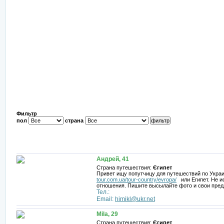
Фильтр
пол
страна
Андрей, 41
Страна путешествия:
Єгипет
Привет ищу попутчицу для путешествий по Украи
tour.com.ua/tour-country/evropa/
или Египет. Не и
отношения. Пишите высылайте фото и свои пред
Тел.:
Email:
himikl@ukr.net
Mila, 29
Страна путешествия:
Єгипет