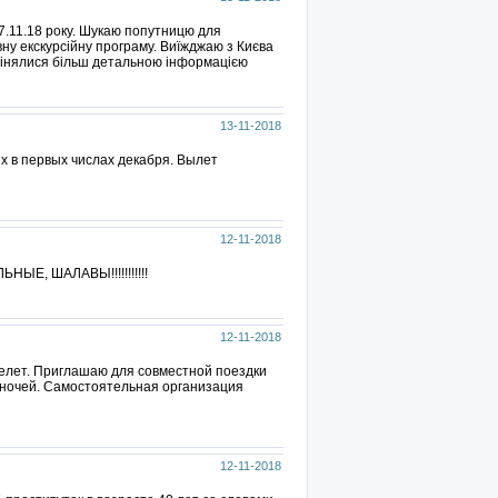
 17.11.18 року. Шукаю попутницю для
ну екскурсійну програму. Виїжджаю з Києва
бмінялися більш детальною інформацією
13-11-2018
 в первых числах декабря. Вылет
12-11-2018
, ШАЛАВЫ!!!!!!!!!!!
12-11-2018
елет. Приглашаю для совместной поездки
, ночей. Самостоятельная организация
12-11-2018