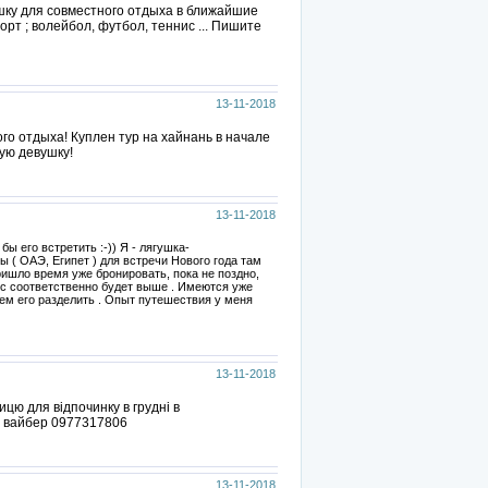
ушку для совместного отдыха в ближайшие
орт ; волейбол, футбол, теннис ... Пишите
13-11-2018
го отдыха! Куплен тур на хайнань в начале
ую девушку!
13-11-2018
бы его встретить :-)) Я - лягушка-
 ( ОАЭ, Египет ) для встречи Нового года там
ришло время уже бронировать, пока не поздно,
урс соответственно будет выше . Имеются уже
кем его разделить . Опыт путешествия у меня
13-11-2018
цю для відпочинку в грудні в
 на вайбер 0977317806
13-11-2018