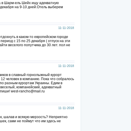
а в Шарм-ель Шейх ищу адекватную
 декабря на 9-10 дней.Отель выберем
11-11-2018
отдохнуть в каком-то европейском городе
период с 15 по 25 декабря ( отпуск на эти
айти веселого попутчика до 30 лет. пол не
11-11-2018
чиков в славный горнолыжный курорт
 12 человек в компанию. Пока что собралось
м по разным курортам Украины. Едим в
ты веселый, компанейский, адекватный
 пиши! west-rancho@mail.ru
11-11-2018
ок, шалав и всякую мерзость? Неприятно
ушек, сами не поймут что им здесь не