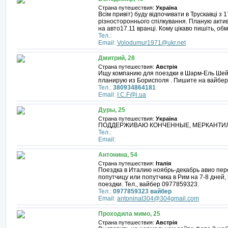
Страна путешествия:
Україна
Всім привіт) буду відпочивати в Трускавці з
різностороннього спілкування. Планую актив
на авто17.11 вранці. Кому цікаво пишіть, о
Тел.:
Email:
Volodumur1971@ukr.net
Дмитрий, 28
Страна путешествия:
Австрія
Ищу компанию для поездки в Шарм-Ель Шейх
планирую из Борисполя . Пишите на вайбер
Тел.:
380934864181
Email:
I.C.F@i.ua
Дуры, 25
Страна путешествия:
Україна
ПОДДЕРЖИВАЮ КОНЧЕННЫЕ, МЕРКАНТИЛЬНЫЕ
Тел.:
Email:
Антонина, 54
Страна путешествия:
Італія
Поездка в Италию ноябрь-декабрь авио пер
попутчицу или попутчика в Рим на 7-8 дней
поездки. Тел., вайбер 0977859323.
Тел.:
0977859323 вайбер
Email:
antoninat304@304gmail.com
Проходила мимо, 25
Страна путешествия:
Австрія