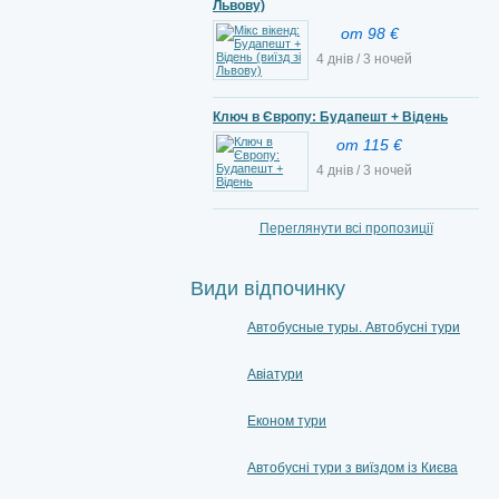
Львову)
от 98 €
4 днів / 3 ночей
Ключ в Європу: Будапешт + Відень
от 115 €
4 днів / 3 ночей
Переглянути всі пропозиції
Види відпочинку
Автобусные туры. Автобусні тури
Авіатури
Економ тури
Автобусні тури з виїздом із Києва