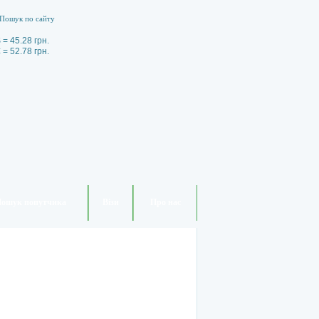
 = 45.28 грн.
 = 52.78 грн.
ошук попутчика
Візи
Про нас