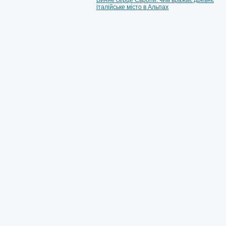
Винне серце Європи: чим вражає древнє
італійське місто в Альпах