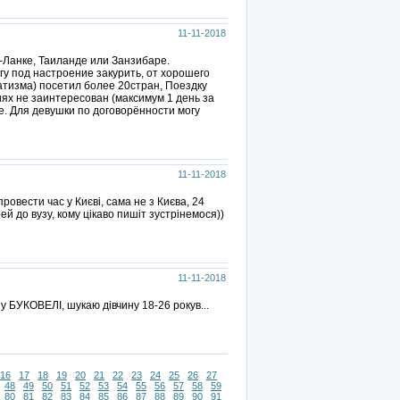
11-11-2018
-Ланке, Таиланде или Занзибаре.
гу под настроение закурить, от хорошего
атизма) посетил более 20стран, Поездку
иях не заинтересован (максимум 1 день за
е. Для девушки по договорённости могу
11-11-2018
овести час у Києві, сама не з Києва, 24
ей до вузу, кому цікаво пишіт зустрінемося))
11-11-2018
у БУКОВЕЛІ, шукаю дівчину 18-26 рокув...
16
17
18
19
20
21
22
23
24
25
26
27
48
49
50
51
52
53
54
55
56
57
58
59
80
81
82
83
84
85
86
87
88
89
90
91