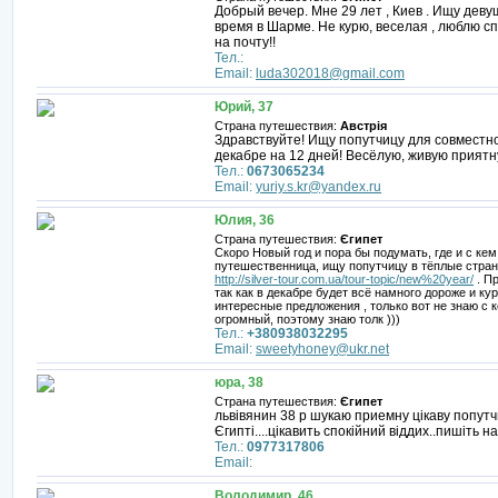
Добрый вечер. Мне 29 лет , Киев . Ищу дев
время в Шарме. Не курю, веселая , люблю сп
на почту!!
Тел.:
Email:
luda302018@gmail.com
Юрий, 37
Страна путешествия:
Австрія
Здравствуйте! Ищу попутчицу для совместно
декабре на 12 дней! Весёлую, живую приятн
Тел.:
0673065234
Email:
yuriy.s.kr@yandex.ru
Юлия, 36
Страна путешествия:
Єгипет
Скоро Новый год и пора бы подумать, где и с кем 
путешественница, ищу попутчицу в тёплые страны
http://silver-tour.com.ua/tour-topic/new%20year/
. П
так как в декабре будет всё намного дороже и к
интересные предложения , только вот не знаю с 
огромный, поэтому знаю толк )))
Тел.:
+380938032295
Email:
sweetyhoney@ukr.net
юра, 38
Страна путешествия:
Єгипет
львівянин 38 р шукаю приемну цікаву попутчи
Єгипті....цікавить спокійний віддих..пишіть
Тел.:
0977317806
Email:
Володимир, 46