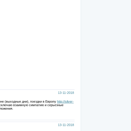
13-11-2018
не (выходные дни), поездки в Европу
http://silver-
сключаю взаимную симпатию и серьезные
ложения.
13-11-2018