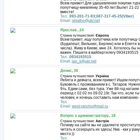
Всем привет! Для удешевления покупки тур
попутчицу-киевлянку 35-40 лет.Вылет 21-22
вместе!
Тел.:
093-201-71-93;067-317-45-25(Viber)
Email:
olgafno@ukr.net
Ярослав , 24
Страна путешествия:
Європа
Всем привет, ищу попутчика или попутчицу 
(Будапешт, Вильнюс, Берлин) или в Египте в 
числа). Живу в Киеве, мне 24. Хотелось бы н
важен. Пишите в вайбертелегу 0934193515
Тел.:
0934193515
Email:
jari_k@ukr.net
Денис, 30
Страна путешествия:
Україна
Ребята и девчата, всем привет! Ищем попут
Буковель с проживанием в с. Татаров. Нужно
9ть. Едим сами, без тура. Уже 8й год катае
период с 02.02 по 09.02.19г. Так что, если 
человек, и хочешь составить нам компанию-
Тел.:
Email:
west-rancho@mail.ru
Вопрос к администратору., 18
Страна путешествия:
Австрія
Почему на сайте вы не удаляете проститут
читать и созерцать их здесь( Ума - как у рак
место.))
Тел.: