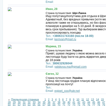
Email:
Иван, 28
Страна путешествия:
Шрі-Ланка
Ищу попутчицу/попутчика для отдыха в Шри
Адекватный, без вредных привычек (хотя мо
алкоголя также не отказываюсь, но без фан
планирую в декабре на 5-10 дней. В экскурс
весь срок пребывания). Тур выбираем вмест
проспонсировать поездку.
Тел.:
+380631743160 (после 18-00)
Email:
kenivan@mail.ru
Марина, 15
Страна путешествия:
Україна
Привіт, шукаю людину з якою можна весело пр
листопада буду їхати на день відкритих двер
до 18 років
Тел.:
380632926044
Email:
yatskova.ma@gmail.com
Євген, 32
Страна путешествия:
Україна
У кінці листопада-грудня планую відпочинок 
пропозиції на почту!
Тел.:
Email:
egipet_xxx@ukr.net
←
Предыдущая страница
1
2
3
4
5
6
7
8
9
10
11
12
13
14
15
28
29
30
31
32
33
34
35
36
37
38
39
40
41
42
43
44
45
46
47
60
61
62
63
64
65
66
67
68
69
70
71
72
73
74
75
76
77
78
79