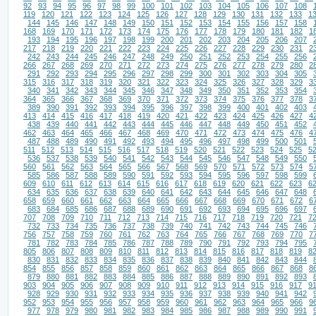
92
93
94
95
96
97
98
99
100
101
102
103
104
105
106
107
108
119
120
121
122
123
124
125
126
127
128
129
130
131
132
133
1
144
145
146
147
148
149
150
151
152
153
154
155
156
157
158
168
169
170
171
172
173
174
175
176
177
178
179
180
181
182
1
193
194
195
196
197
198
199
200
201
202
203
204
205
206
207
217
218
219
220
221
222
223
224
225
226
227
228
229
230
231
2
242
243
244
245
246
247
248
249
250
251
252
253
254
255
256
266
267
268
269
270
271
272
273
274
275
276
277
278
279
280
2
291
292
293
294
295
296
297
298
299
300
301
302
303
304
305
315
316
317
318
319
320
321
322
323
324
325
326
327
328
329
3
340
341
342
343
344
345
346
347
348
349
350
351
352
353
354
364
365
366
367
368
369
370
371
372
373
374
375
376
377
378
3
389
390
391
392
393
394
395
396
397
398
399
400
401
402
403
413
414
415
416
417
418
419
420
421
422
423
424
425
426
427
4
438
439
440
441
442
443
444
445
446
447
448
449
450
451
452
462
463
464
465
466
467
468
469
470
471
472
473
474
475
476
4
487
488
489
490
491
492
493
494
495
496
497
498
499
500
501
511
512
513
514
515
516
517
518
519
520
521
522
523
524
525
5
536
537
538
539
540
541
542
543
544
545
546
547
548
549
550
560
561
562
563
564
565
566
567
568
569
570
571
572
573
574
5
585
586
587
588
589
590
591
592
593
594
595
596
597
598
599
609
610
611
612
613
614
615
616
617
618
619
620
621
622
623
6
634
635
636
637
638
639
640
641
642
643
644
645
646
647
648
658
659
660
661
662
663
664
665
666
667
668
669
670
671
672
6
683
684
685
686
687
688
689
690
691
692
693
694
695
696
697
707
708
709
710
711
712
713
714
715
716
717
718
719
720
721
7
732
733
734
735
736
737
738
739
740
741
742
743
744
745
746
756
757
758
759
760
761
762
763
764
765
766
767
768
769
770
7
781
782
783
784
785
786
787
788
789
790
791
792
793
794
795
805
806
807
808
809
810
811
812
813
814
815
816
817
818
819
8
830
831
832
833
834
835
836
837
838
839
840
841
842
843
844
854
855
856
857
858
859
860
861
862
863
864
865
866
867
868
8
879
880
881
882
883
884
885
886
887
888
889
890
891
892
893
903
904
905
906
907
908
909
910
911
912
913
914
915
916
917
9
928
929
930
931
932
933
934
935
936
937
938
939
940
941
942
952
953
954
955
956
957
958
959
960
961
962
963
964
965
966
9
977
978
979
980
981
982
983
984
985
986
987
988
989
990
991