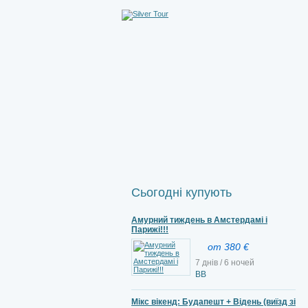
Сьогодні купують
Амурний тиждень в Амстердамі і
Парижі!!!
от 380 €
7 днів / 6 ночей
ВВ
Мікс вікенд: Будапешт + Відень (виїзд зі