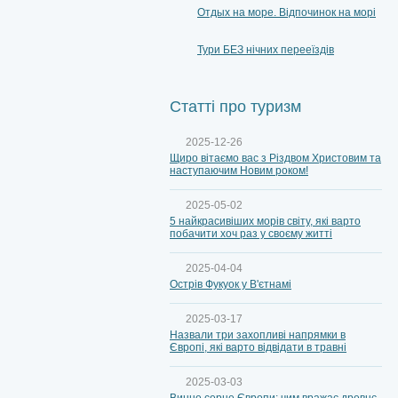
Отдых на море. Відпочинок на морі
Тури БЕЗ нічних перееїздів
Статті про туризм
2025-12-26
Щиро вітаємо вас з Різдвом Христовим та
наступаючим Новим роком!
2025-05-02
5 найкрасивіших морів світу, які варто
побачити хоч раз у своєму житті
2025-04-04
Острів Фукуок у В'єтнамі
2025-03-17
Назвали три захопливі напрямки в
Європі, які варто відвідати в травні
2025-03-03